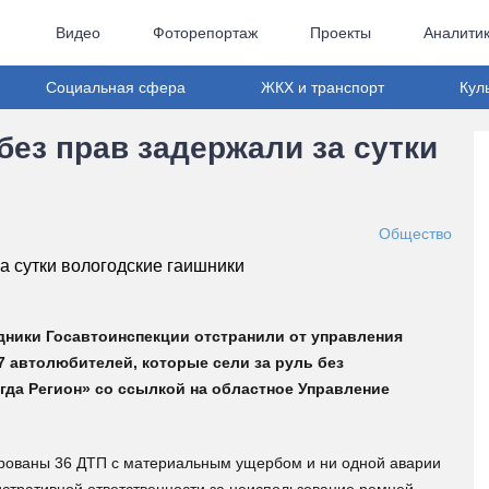
Видео
Фоторепортаж
Проекты
Аналити
Социальная сфера
ЖКХ и транспорт
Кул
без прав задержали за сутки
Общество
удники Госавтоинспекции отстранили от управления
 автолюбителей, которые сели за руль без
да Регион» со ссылкой на областное Управление
рированы 36 ДТП с материальным ущербом и ни одной аварии