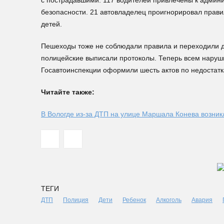
с пострадавшими. 117 водителей привлечены к админи
безопасности. 21 автовладелец проигнорировал прави
детей.
Пешеходы тоже не соблюдали правила и переходили до
полицейские выписали протоколы. Теперь всем наруш
Госавтоинспекции оформили шесть актов по недостат
Читайте также:
В Вологде из-за ДТП на улице Маршала Конева возник
ТЕГИ
ДТП
Полиция
Дети
Ребенок
Алкоголь
Авария