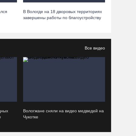
ылся
В Вологде на 18 дворовых территориях
Манты, речные прогулки и концерты
завершены работы по благоустройству
музыкантов ждут гостей на Дне города Тотьмы
07.08.26 / 08:49
Все видео
Вологодские «пчелки» усилились еще одним
игроком из российской Премьер-лиги
07.08.26 / 08:31
Поражение от «Фанкома» отбросило ФК
«Череповец» на предпоследнее место
«Кольца»
07.08.26 / 08:12
дных
Вологжане сняли на видео медведей на
е
Чукотке
Череповчанки в национальных костюмах стали
героями снимков фотографа с горы Афон