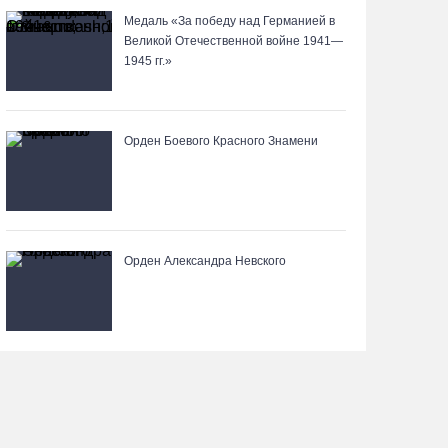
Медаль «За победу над Германией в
Великой Отечественной войне 1941—
В Тотемском округе построили три дома для
1945 гг.»
работников села
06.08.26 / 16:12
Орден Боевого Красного Знамени
Детская футбольная секция ВоГУ получила
поддержку РФС
06.08.26 / 15:42
Орден Александра Невского
Вологжане смогут сводить родителей в музей
Китая со скидкой по Пушкинской карте
06.08.26 / 15:40
87-летний пассажир и его внук пострадали под
Вологдой в слетевшем в кювет авто
06.08.26 / 15:39