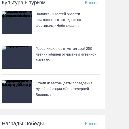
06.08.26 / 17:45
Культура и туризм
Больше
Вологжан и гостей области
Выборы-2026: кому отдает победу
приглашают в выходные на
поквартирный опрос
фестиваль «Небо славян»
06.08.26 / 17:18
Команда «Родники.Истоки» Олега Газманова
Город Кириллов отметил свой 250-
запишет народные песни Вологодчины
летний юбилей открытием музейной
выставки
06.08.26 / 17:10
122 школьника из Алчевска прибыли на
Стали известны даты проведения
«Территорию талантов» в Вологодской области
музейной акции «Огни вечерней
Вологды»
06.08.26 / 17:05
Семерых пьяных водителей и 34 без прав
задержали за сутки вологодские гаишники
Награды Победы
Больше
06.08.26 / 16:36