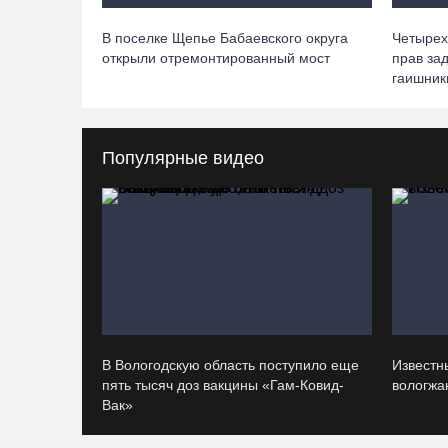
В поселке Щепье Бабаевского округа
Четырех
открыли отремонтированный мост
прав за
гаишник
Популярные видео
В Вологодскую область поступило еще
Известн
пять тысяч доз вакцины «Гам-Ковид-
вологжан
Вак»