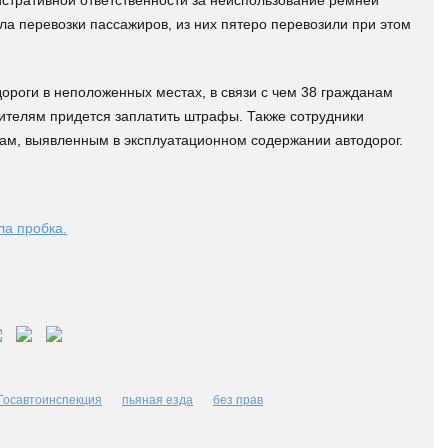
стративной ответственности за неиспользование ремней
ла перевозки пассажиров, из них пятеро перевозили при этом
роги в неположенных местах, в связи с чем 38 гражданам
ителям придется заплатить штрафы. Также сотрудники
кам, выявленным в эксплуатационном содержании автодорог.
ла пробка.
Госавтоинспекция
пьяная езда
без прав