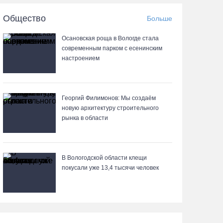
06.08.26 / 20:20
Общество
Больше
Общественные наблюдатели Вологодчины
Осановская роща в Вологде стала
готовятся к работе на выборах
современным парком с есенинским
настроением
06.08.26 / 19:28
«Дом СВО» в Череповце за полгода работы
обработал около 13 тысяч обращений
Георгий Филимонов: Мы создаём
новую архитектуру строительного
06.08.26 / 18:44
рынка в области
В Вологде начали ремонтировать улицу
Петрозаводскую
В Вологодской области клещи
покусали уже 13,4 тысячи человек
06.08.26 / 17:55
В Бабаево уже более двух недель не могут
найти пропавшего 22-летнего юношу