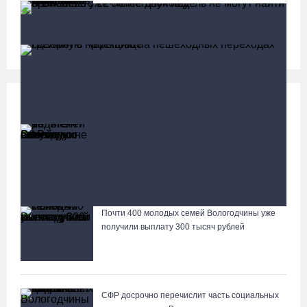
В Тотемском округе построили три дома для
работников села
Социальная сфера
Больше
13 тысяч родителей на Вологодчине получили
ежегодную семейную выплату от СФР
В Бабаево уже более двух недель не могут найти
пропавшего 22-летнего юношу
Почти 400 молодых семей Вологодчины уже
Лазерную проекцию на пешеходных переходах сделают в
получили выплату 300 тысяч рублей
Череповце
СФР досрочно перечислит часть социальных