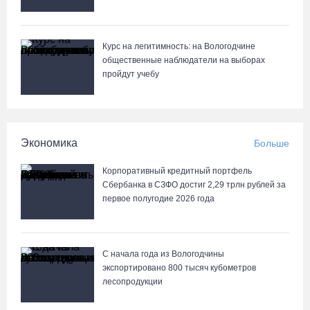
стихах
области магазине
07.08.26 / 09:25
Курс на легитимность: на Вологодчине
общественные наблюдатели на выборах
На Вологодчине подвели итоги XII областной Спартакиады
пройдут учебу
ветеранов и пенсионеров
07.08.26 / 09:23
Манты, речные прогулки и концерты музыкантов ждут гостей на
Экономика
Больше
Дне города Тотьмы
Корпоративный кредитный портфель
07.08.26 / 08:49
Сбербанка в СЗФО достиг 2,29 трлн рублей за
первое полугодие 2026 года
С начала года из Вологодчины
экспортировано 800 тысяч кубометров
лесопродукции