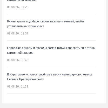
08.08.26 / 14:29
Руины храма под Череповцом засыпали землей, чтобы
установить на холме крест
08.08.26 / 13:37
Городские заборы и фасады домов Тотьмы превратили в стены
картинной галереи
08.08.26 / 12:43
В Кириллове исполнят любимые песни легендарного летчика
Евгения Преображенского
08.08.26 / 11:53
Жители Устюжны изготовят «Птиц одного полета» и пробегут
774 метра