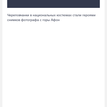
08.08.26 / 09:15
Череповчанки в национальных костюмах стали героями
10 пьяных водителей и 23 без прав остановили за сутки
снимков фотографа с горы Афон
вологодские гаишники
07.08.26 / 18:12
Заявка на создание университетского кампуса в Череповце
направлена в Минобрнауки РФ
07.08.26 / 17:25
В выходные на Вологодчине станет известен обладатель
футбольного кубка региона
07.08.26 / 17:15
Девушка пострадала в ДТП под Кирилловом по вине пьяного
подростка на квадроцикле