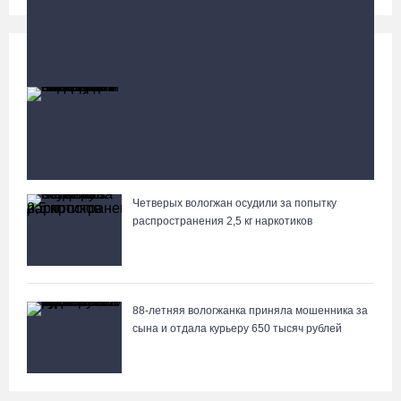
Происшествия
Больше
87-летний пассажир и его внук пострадали под
Вологдой в слетевшем в кювет авто
Четверых вологжан осудили за попытку
Вологжане сняли на видео медведей на Чукотке
распространения 2,5 кг наркотиков
88-летняя вологжанка приняла мошенника за
сына и отдала курьеру 650 тысяч рублей