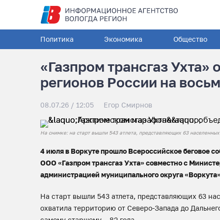
Политика
Экономика
Общество
«Газпром трансгаз Ухта» 
регионов России на вось
08.07.26 / 12:05
Егор Смирнов
На снимке: на старт вышли 543 атлета, представляющих 63 населенных 
4 июля в Воркуте прошло Всероссийское беговое 
ООО «Газпром трансгаз Ухта» совместно с Министе
администрацией муниципального округа «Воркута»
На старт вышли 543 атлета, представляющих 63 нас
охватила территорию от Северо-Запада до Дальнег
самому старшему – 82 года.