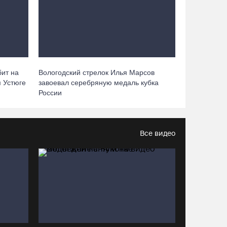
Робот Макс подскажет вологжанам, как
получить 3000 рублей на первоклассника
06.08.26 / 13:57
Вологодские онкохирурги провели более 2,5
тыcячи операций за полгода
бит на
Вологодский стрелок Илья Марсов
 Устюге
завоевал серебряную медаль кубка
06.08.26 / 13:28
России
В Вологодской области спрогнозировали
урожай семян хвойных пород
Все видео
06.08.26 / 13:04
С начала года из Вологодчины
экспортировано 800 тысяч кубометров
лесопродукции
06.08.26 / 12:49