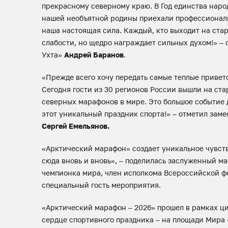
прекрасному северному краю. В Год единства народ
нашей необъятной родины приехали профессионалы 
наша настоящая сила. Каждый, кто выходит на стар
слабости, но щедро награждает сильных духом!» –
Ухта»
Андрей Баранов
.
«Прежде всего хочу передать самые теплые привет
Сегодня гости из 30 регионов России вышли на ста
северных марафонов в мире. Это большое событие 
этот уникальный праздник спорта!» – отметил зам
Сергей Емельянов.
«Арктический марафон» создает уникальное чувств
сюда вновь и вновь», – поделилась заслуженный м
чемпионка мира, член исполкома Всероссийской ф
специальный гость мероприятия.
«Арктический марафон – 2026» прошел в рамках ци
сердце спортивного праздника – на площади Мира 