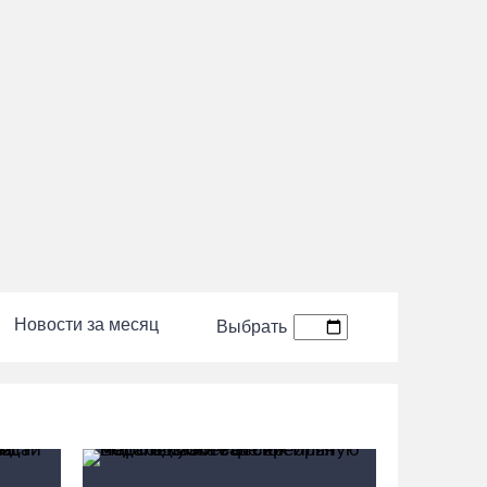
На снимке: торжественное открытие «Арктического марафона»
общегородской зарядкой и марафоном
06.08.26 / 14:44
Корпоративный кредитный портфель
Сбербанка в СЗФО достиг 2,29 трлн рублей
за первое полугодие 2026 года
06.08.26 / 14:44
Вологодчина готовится к масштабному
празднованию Дня физкультурника
06.08.26 / 14:43
Новости за месяц
Выбрать
88-летняя вологжанка приняла мошенника
за сына и отдала курьеру 650 тысяч рублей
06.08.26 / 14:33