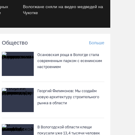
Пострадавшего в ДТП под Вологдой
дных
Вологжане сняли на видео медведей на
мотоциклиста госпитализировали в
е
Чукотке
больницу
06.08.26 / 12:36
Общество
Больше
Более 35 тысяч телемедицинских
консультаций проведено на Вологодчине
Осановская роща в Вологде стала
06.08.26 / 11:59
современным парком с есенинским
настроением
В Шекснинском округе утонул выпавший из
лодки пенсионер
Георгий Филимонов: Мы создаём
06.08.26 / 11:43
новую архитектуру строительного
рынка в области
Череповецкие каратисты взяли серебро и
бронзу на Russia Open - 2026
06.08.26 / 11:39
В Вологодской области клещи
покусали уже 13,4 тысячи человек