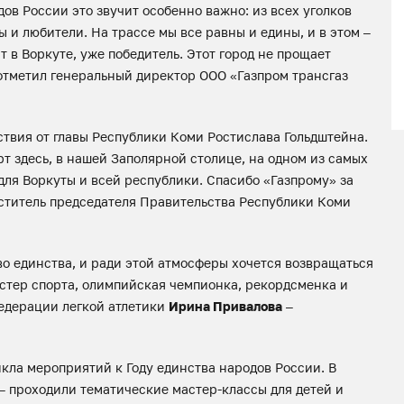
ов России это звучит особенно важно: из всех уголков
и любители. На трассе мы все равны и едины, и в этом –
т в Воркуте, уже победитель. Этот город не прощает
 отметил генеральный директор ООО «Газпром трансгаз
ствия от главы Республики Коми Ростислава Гольдштейна.
рт здесь, в нашей Заполярной столице, на одном из самых
для Воркуты и всей республики. Спасибо «Газпрому» за
еститель председателя Правительства Республики Коми
о единства, и ради этой атмосферы хочется возвращаться
астер спорта, олимпийская чемпионка, рекордсменка и
едерации легкой атлетики
Ирина Привалова
–
кла мероприятий к Году единства народов России. В
– проходили тематические мастер-классы для детей и