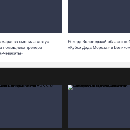
амараева сменила статус
Рекорд Вологодской области по
на помощника тренера
«Кубке Деда Мороза» в Великом
а-Чевакаты»