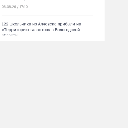
06.08.26 / 17:10
122 школьника из Алчевска прибыли на
«Территорию талантов» в Вологодской
области
06.08.26 / 17:05
Семерых пьяных водителей и 34 без прав
задержали за сутки вологодские гаишники
06.08.26 / 16:36
В Тотемском округе построили три дома для
работников села
06.08.26 / 16:12
Детская футбольная секция ВоГУ получила