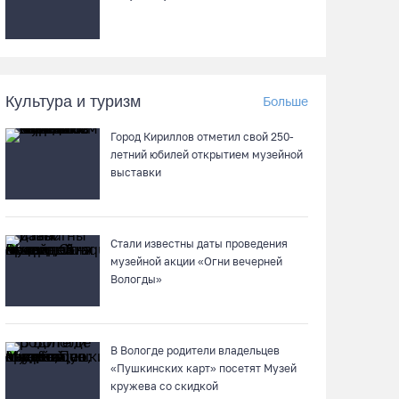
В поселке Щепье Бабаевского округа
открыли отремонтированный мост
06.08.26 / 11:20
Культура и туризм
Больше
Вологодская шахматистка в составе сборной
Город Кириллов отметил свой 250-
РФ взяла золото «Матча Дружбы» в Китае
летний юбилей открытием музейной
06.08.26 / 11:02
выставки
58-летняя вологжанка на электросамокате
врезалась в машину и попала в больницу
Стали известны даты проведения
музейной акции «Огни вечерней
06.08.26 / 10:51
Вологды»
В Вологде пресечена деятельность
очередной точки нелегальной продажи
В Вологде родители владельцев
алкоголя
«Пушкинских карт» посетят Музей
06.08.26 / 10:42
кружева со скидкой