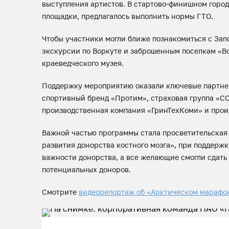
выступления артистов. В стартово-финишном горо
площадки, предлагалось выполнить нормы ГТО.
Чтобы участники могли ближе познакомиться с Зап
экскурсии по Воркуте и заброшенным поселкам «Во
краеведческого музея.
Поддержку мероприятию оказали ключевые партне
спортивный бренд «Протим», страховая группа «СО
производственная компания «ГринТехКоми» и прои
Важной частью программы стала просветительская 
развития донорства костного мозга», при поддерж
важности донорства, а все желающие смогли сдать
потенциальных доноров.
Смотрите
видеорепортаж об «Арктическом марафо