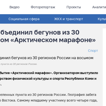
Видео
Фоторепортаж
Проекты
Аналити
Социальная сфера
ЖКХ и транспорт
Куль
объединил бегунов из 30
мом «Арктическом марафоне»
Спорт
пункта из 30 регионов России.
событие «Арктический марафон». Организатором выступило
рством физической культуры и спорта Республики Коми и
.
еленных пункта из 30 регионов России. География забега
о Востока. Самому младшему участнику всего четыре года,