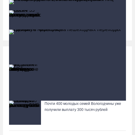
Более 35 тысяч телемедицинских
консультаций проведено на Вологодчине
Социальная сфера
Больше
13 тысяч родителей на Вологодчине получили
ежегодную семейную выплату от СФР
Из Вологодчины с начала года в Кувейт экспортировано
2,6 млн инкубационных яиц
Почти 400 молодых семей Вологодчины уже
Лазерную проекцию на пешеходных переходах сделают в
получили выплату 300 тысяч рублей
Череповце