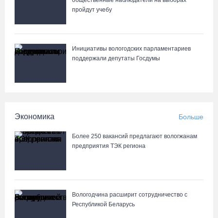
общественные наблюдатели на выборах
Известные мужчины поздравили вологжанок с 8 Марта в
физкультурника
пройдут учебу
стихах
06.08.26 / 14:43
Инициативы вологодских парламентариев
88-летняя вологжанка приняла мошенника за сына и отдала
поддержали депутаты Госдумы
курьеру 650 тысяч рублей
06.08.26 / 14:33
Робот Макс подскажет вологжанам, как получить 3000 рублей на
первоклассника
Экономика
Больше
06.08.26 / 13:57
Более 250 вакансий предлагают вологжанам
предприятия ТЭК региона
Вологодчина расширит сотрудничество с
Республикой Беларусь