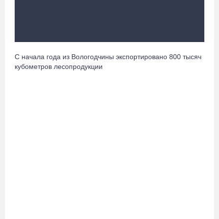
Более 6 тысяч программ для детей представили кружки и
секции на Вологодчине
07.08.26 / 10:56
С начала года из Вологодчины экспортировано 800 тысяч
кубометров лесопродукции
В Вологде иномарка сбила 12-летнего велосипедиста
07.08.26 / 10:36
В Устюжне масштабно отметят 774-летие города фестивалем
кузнечного мастерства
07.08.26 / 10:24
Почти 60 тысяч вологжан научились защищать себя от
киберугроз
07.08.26 / 09:55