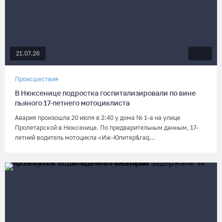
21.07.26
Происшествия
В Нюксенице подростка госпитализировали по вине
пьяного 17-летнего мотоциклиста
Авария произошла 20 июля в 2:40 у дома № 1-а на улице
Пролетарской в Нюксенице. По предварительным данным, 17-
летний водитель мотоцикла «Иж-Юпитер&raq...