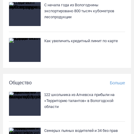
С начала года из Вологодчины
экспортировано 800 тысяч кубометров
В Череповце госпитализировали пострадавшего в ДТП
лесопродукции
мотоциклиста и его пассажира
07.08.26 / 13:39
Как увеличить кредитный лимит по карте
Кириллов станет новой столицей «Серебряного ожерелья» в
свой 250-летний юбилей
07.08.26 / 13:36
Речные трамвайчики будут бесплатно катать вологжан и
Общество
Больше
гостей города 8 и 9 августа
07.08.26 / 12:49
122 школьника из Алчевска прибыли на
«Территорию талантов» в Вологодской
области
Череповецкая пенсионерка продала украшения и лишилась
более полумиллиона рублей
07.08.26 / 12:32
Семерых пьяных водителей и 34 без прав