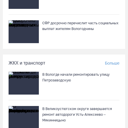
В 2026 году аппараты МРТ появятся в двух вологодских
медучреждениях
07.08.26 / 11:18
СФР досрочно перечислит часть социальных
выплат жителям Вологодчины
Более 6 тысяч программ для детей представили кружки и
секции на Вологодчине
07.08.26 / 10:56
ЖКХ и транспорт
Больше
В Вологде иномарка сбила 12-летнего велосипедиста
07.08.26 / 10:36
В Вологде начали ремонтировать улицу
Петрозаводскую
В Устюжне масштабно отметят 774-летие города фестивалем
кузнечного мастерства
07.08.26 / 10:24
В Великоустюгском округе завершается
ремонт автодороги Усть-Алексеево –
Мякинницыно
Почти 60 тысяч вологжан научились защищать себя от