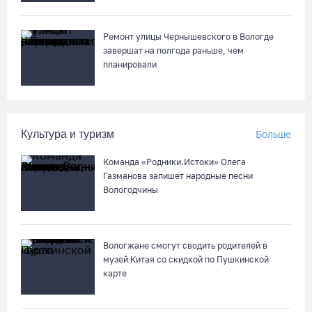
киберугроз
07.08.26 / 09:55
Ремонт улицы Чернышевского в Вологде
завершат на полгода раньше, чем
Неизвестный мужчина погиб в подожженном в Вологодской
планировали
области магазине
07.08.26 / 09:25
Культура и туризм
Больше
На Вологодчине подвели итоги XII областной Спартакиады
ветеранов и пенсионеров
Команда «Родники.Истоки» Олега
07.08.26 / 09:23
Газманова запишет народные песни
Вологодчины
Манты, речные прогулки и концерты музыкантов ждут
гостей на Дне города Тотьмы
Вологжане смогут сводить родителей в
07.08.26 / 08:49
музей Китая со скидкой по Пушкинской
карте