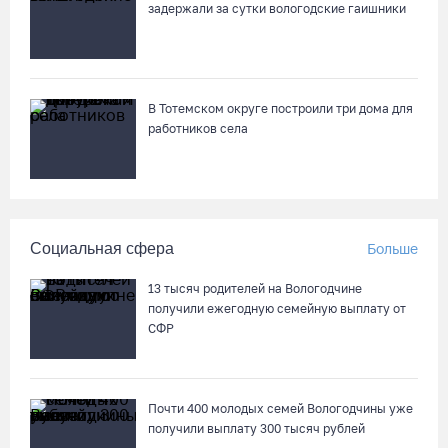
задержали за сутки вологодские гаишники
Мебель и оборудование закупаются для Сперовского ФАПа в
Вытегорском округе
07.08.26 / 12:07
В Тотемском округе построили три дома для
работников села
В центре Вологды появилось необычное кафе в автобусе
07.08.26 / 12:00
Из-за ремонта путей часть череповецких трамваев
Социальная сфера
Больше
остановят на три дня
07.08.26 / 11:22
13 тысяч родителей на Вологодчине
получили ежегодную семейную выплату от
СФР
На Вологодчине готовность котельных к отопительному
сезону превысила 65%
07.08.26 / 11:19
Почти 400 молодых семей Вологодчины уже
получили выплату 300 тысяч рублей