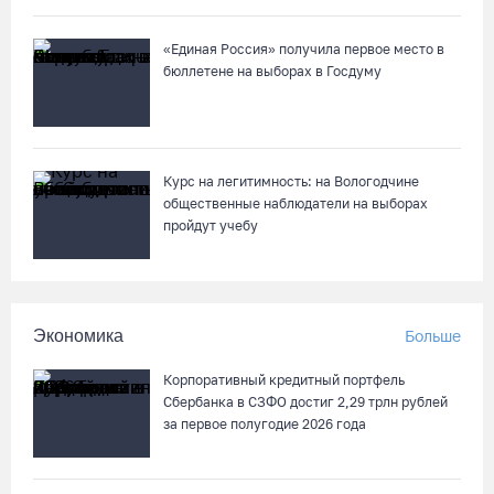
«Единая Россия» получила первое место в
75-летний бегун из Великого Устюга стал чемпионом России
бюллетене на выборах в Госдуму
среди ветеранов
07.08.26 / 14:42
Завершен первый этап благоустройства прибрежной зоны
Курс на легитимность: на Вологодчине
Шекснинского водохранилища
общественные наблюдатели на выборах
пройдут учебу
07.08.26 / 14:25
Череповчанку задержали с наркотиками: общая масса
изъятого превысила 527 г
Экономика
Больше
07.08.26 / 14:20
Корпоративный кредитный портфель
Сбербанка в СЗФО достиг 2,29 трлн рублей
В Кириллове впервые пройдет фестиваль «Рэп на Руси» в
за первое полугодие 2026 года
честь юбилея города
07.08.26 / 13:40