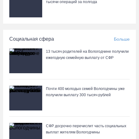
тыcячи операций за полгода
Череповчанки в национальных костюмах стали героями снимков
фотографа с горы Афон
06.08.26 / 20:20
Социальная сфера
Больше
Общественные наблюдатели Вологодчины готовятся к работе
на выборах
13 тысяч родителей на Вологодчине получили
06.08.26 / 19:28
ежегодную семейную выплату от СФР
«Дом СВО» в Череповце за полгода работы обработал около
13 тысяч обращений
Почти 400 молодых семей Вологодчины уже
06.08.26 / 18:44
получили выплату 300 тысяч рублей
В Вологде начали ремонтировать улицу Петрозаводскую
06.08.26 / 17:55
СФР досрочно перечислит часть социальных
выплат жителям Вологодчины
В Бабаево уже более двух недель не могут найти пропавшего