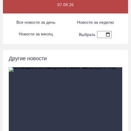
07.08.26
Шекснинского водохранилища
07.08.26 / 14:25
Все новости за день
Новости за неделю
Череповчанку задержали с наркотиками: общая масса изъятого
Новости за месяц
Выбрать
превысила 527 г
07.08.26 / 14:20
Другие новости
В Кириллове впервые пройдет фестиваль «Рэп на Руси» в
честь юбилея города
07.08.26 / 13:40
В Череповце госпитализировали пострадавшего в ДТП
мотоциклиста и его пассажира
07.08.26 / 13:39
Кириллов станет новой столицей «Серебряного ожерелья» в