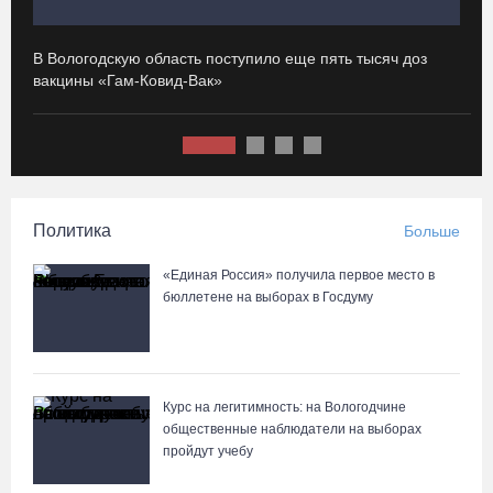
07.08.26 / 12:00
В Вологодскую область поступило еще пять тысяч доз
И
Из-за ремонта путей часть череповецких трамваев остановят
вакцины «Гам-Ковид-Вак»
с
на три дня
07.08.26 / 11:22
На Вологодчине готовность котельных к отопительному сезону
превысила 65%
Политика
Больше
07.08.26 / 11:19
«Единая Россия» получила первое место в
бюллетене на выборах в Госдуму
В 2026 году аппараты МРТ появятся в двух вологодских
медучреждениях
07.08.26 / 11:18
Курс на легитимность: на Вологодчине
общественные наблюдатели на выборах
Более 6 тысяч программ для детей представили кружки и
пройдут учебу
секции на Вологодчине