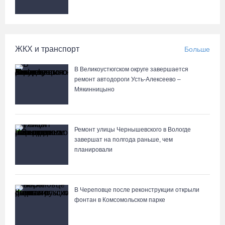
22-летнего юношу
06.08.26 / 17:45
ЖКХ и транспорт
Больше
Выборы-2026: кому отдает победу поквартирный опрос
06.08.26 / 17:18
В Великоустюгском округе завершается
ремонт автодороги Усть-Алексеево –
Мякинницыно
Команда «Родники.Истоки» Олега Газманова запишет
народные песни Вологодчины
06.08.26 / 17:10
Ремонт улицы Чернышевского в Вологде
завершат на полгода раньше, чем
планировали
122 школьника из Алчевска прибыли на «Территорию
талантов» в Вологодской области
06.08.26 / 17:05
В Череповце после реконструкции открыли
фонтан в Комсомольском парке
Семерых пьяных водителей и 34 без прав задержали за сутки
вологодские гаишники