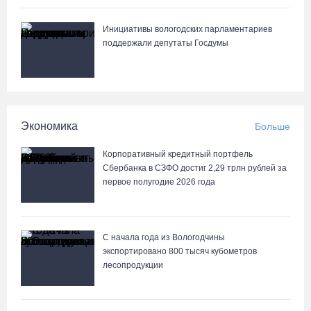
07.08.26 / 10:56
Инициативы вологодских парламентариев
В Вологде иномарка сбила 12-летнего велосипедиста
поддержали депутаты Госдумы
07.08.26 / 10:36
В Устюжне масштабно отметят 774-летие города фестивалем
кузнечного мастерства
Экономика
Больше
07.08.26 / 10:24
Корпоративный кредитный портфель
Сбербанка в СЗФО достиг 2,29 трлн рублей за
Почти 60 тысяч вологжан научились защищать себя от
первое полугодие 2026 года
киберугроз
07.08.26 / 09:55
С начала года из Вологодчины
экспортировано 800 тысяч кубометров
Неизвестный мужчина погиб в подожженном в Вологодской
лесопродукции
области магазине
07.08.26 / 09:25