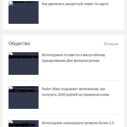
Как увеличить кредитный лимит по карте
На Вологодчине подвели итоги XII областной Спартакиады
ветеранов и пенсионеров
07.08.26 / 09:23
Манты, речные прогулки и концерты музыкантов ждут гостей на
Общество
Больше
Дне города Тотьмы
07.08.26 / 08:49
Вологодчина готовится к масштабному
празднованию Дня физкультурника
Вологодские «пчелки» усилились еще одним игроком из
российской Премьер-лиги
07.08.26 / 08:31
Робот Макс подскажет вологжанам, как
получить 3000 рублей на первоклассника
Поражение от «Фанкома» отбросило ФК «Череповец» на
предпоследнее место «Кольца»
07.08.26 / 08:12
Вологодские онкохирурги провели более 2,5