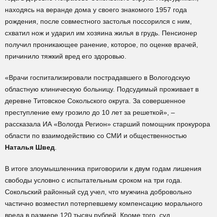
находясь на веранде дома у своего знакомого 1957 года
рождения, после совместного застолья поссорился с ним,
схватил нож и ударил им хозяина жилья в грудь. Пенсионер
получил проникающее ранение, которое, по оценке врачей,
причинило тяжкий вред его здоровью.
«Врачи госпитализировали пострадавшего в Вологодскую
областную клиническую больницу. Подсудимый проживает в
деревне Титовское Сокольского округа. За совершенное
преступление ему грозило до 10 лет за решеткой», –
рассказала ИА «Вологда Регион» старший помощник прокурора
области по взаимодействию со СМИ и общественностью
Наталья Швед
.
В итоге злоумышленника приговорили к двум годам лишения
свободы условно с испытательным сроком на три года.
Сокольский районный суд учел, что мужчина добровольно
частично возместил потерпевшему компенсацию морального
вреда в размере 120 тысяч рублей. Кроме того, суд