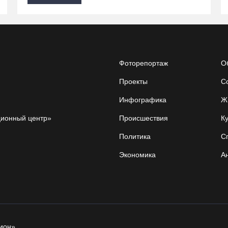
Фоторепортаж
О
Проекты
С
Инфографика
Ж
ционный центр»
Происшествия
Ку
Политика
С
Экономика
А
ион».