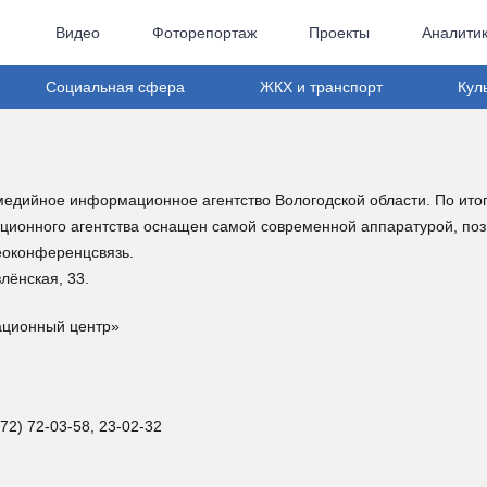
Видео
Фоторепортаж
Проекты
Аналити
Социальная сфера
ЖКХ и транспорт
Кул
едийное информационное агентство Вологодской области. По итог
ационного агентства оснащен самой современной аппаратурой, поз
еоконференцсвязь.
злёнская, 33.
ационный центр»
72) 72-03-58, 23-02-32