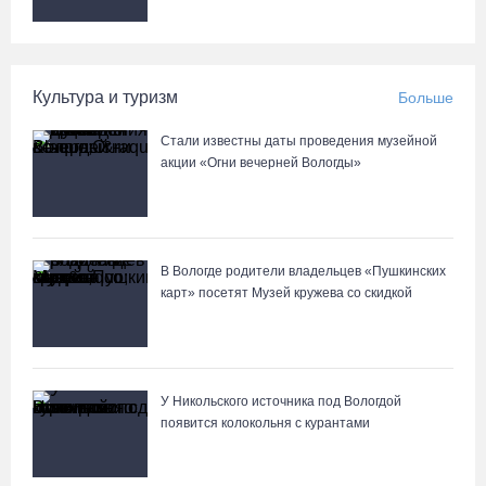
Город Кириллов отметил свой 250-летний юбилей открытием
музейной выставки
04.08.26 / 17:45
Культура и туризм
Больше
Сотрудники колонии в Шексне предотвратили доставку
Стали известны даты проведения музейной
заключенным 11 телефонов
акции «Огни вечерней Вологды»
04.08.26 / 17:18
Пять пьяных водителей и 15 без прав задержали за сутки
вологодские гаишники
В Вологде родители владельцев «Пушкинских
карт» посетят Музей кружева со скидкой
04.08.26 / 17:01
У Никольского источника под Вологдой
появится колокольня с курантами