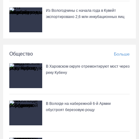
Из Вологодчины с начала года в Кувейт
Курс на легитимность: на Вологодчине общественные
экспортировано 2,6 млн инкубационных яиц
наблюдатели на выборах пройдут учебу
05.08.26 / 11:36
Вологодская область вошла в число лидеров по росту
Общество
Больше
рождаемости
05.08.26 / 11:33
В Харовском округе отремонтируют мост через
реку Кубену
8 августа в муниципалитетах Вологодчины проведут массовые
зарядки
05.08.26 / 11:04
В Вологде на набережной 6-й Армии
обустроят березовую рощу
Вологжане через чат-бот подали 26 тысяч идей для развития
региона
05.08.26 / 11:03