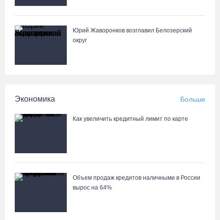
05.08.26 / 14:13
Юрий Жаворонков возглавил Белозерский
Вологжанам предлагают сосчитать на кустах домовых и
округ
полевых воробьев
05.08.26 / 12:58
Нейросеть Kandinsky обучит роботов законам физики
Экономика
Больше
05.08.26 / 12:47
Как увеличить кредитный лимит по карте
Браконьеров из Ленобласти оштрафовали на 1,3 млн за вылов
рыбы под Череповцом
05.08.26 / 11:57
Объем продаж кредитов наличными в России
вырос на 64%
Полицейские задержали двух вологжанок с килограммом
наркотиков
05.08.26 / 11:44