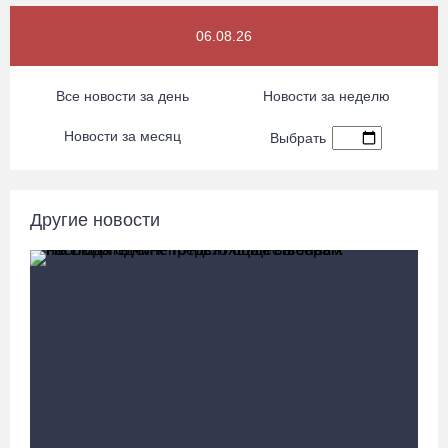
«Единая Россия» получила первое место в бюллетене на
06.08.26
выборах в Госдуму
05.08.26 / 20:20
Все новости за день
Новости за неделю
Четырех пьяных водителей и 23 без прав задержали за сутки
Новости за месяц
Выбрать
вологодские гаишники
05.08.26 / 17:45
Другие новости
В заречной части Вологды открылся новый офис МФЦ
05.08.26 / 17:09
В Вологде на 18 дворовых территориях завершены работы по
благоустройству
05.08.26 / 16:36
Осановская роща в Вологде стала современным парком с