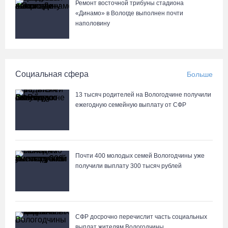
Ремонт восточной трибуны стадиона
«Динамо» в Вологде выполнен почти
В Вологде водитель «Лексуса» сбила во дворе мотоциклиста
наполовину
05.08.26 / 10:31
В Череповце после реконструкции открыли фонтан в
Социальная сфера
Больше
Комсомольском парке
05.08.26 / 10:30
13 тысяч родителей на Вологодчине получили
ежегодную семейную выплату от СФР
Вологодские семьи смогут побороться за звание «Самого
лучшего папы»
05.08.26 / 10:26
Почти 400 молодых семей Вологодчины уже
получили выплату 300 тысяч рублей
Не допустить пожаров: леса на востоке Вологодчины
патрулируют с воздуха
05.08.26 / 09:44
СФР досрочно перечислит часть социальных
выплат жителям Вологодчины