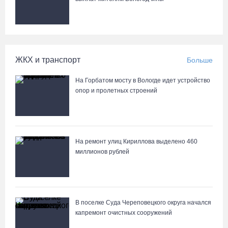
Новое пространство с качелями появится у драмтеатра в
Вологде
05.08.26 / 09:30
ЖКХ и транспорт
Больше
Заблудившуюся семью с двумя детьми нашли в лесу под
Вологдой
На Горбатом мосту в Вологде идет устройство
05.08.26 / 09:23
опор и пролетных строений
Шестеро вологодских школьников поедут в путешествие по
стране в поезде-отеле
На ремонт улиц Кириллова выделено 460
05.08.26 / 09:01
миллионов рублей
В августе медики «Здравдесанта» продолжат работу в округах
Вологодчины
04.08.26 / 18:45
В поселке Суда Череповецкого округа начался
капремонт очистных сооружений