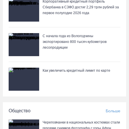
07.08.26 / 14:20
Корпоративный кредитный портфель
Сбербанка в СЗФО достиг 2,29 трлн рублей за
первое полугодие 2026 года
В Кириллове впервые пройдет фестиваль «Рэп на Руси» в
честь юбилея города
07.08.26 / 13:40
С начала года из Вологодчины
экспортировано 800 тысяч кубометров
лесопродукции
В Череповце госпитализировали пострадавшего в ДТП
мотоциклиста и его пассажира
07.08.26 / 13:39
Как увеличить кредитный лимит по карте
Кириллов станет новой столицей «Серебряного ожерелья» в
свой 250-летний юбилей
07.08.26 / 13:36
Общество
Больше
Речные трамвайчики будут бесплатно катать вологжан и гостей
города 8 и 9 августа
Череповчанки в национальных костюмах стали
07.08.26 / 12:49
героями снимков фотографа с горы Афон