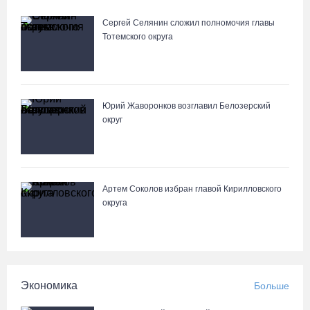
07.08.26 / 15:08
Сергей Селянин сложил полномочия главы
Тотемского округа
Бизнес Северо-Запада столкнулся с более чем 1,5 тысячи
DDoS-атак за шесть месяцев
07.08.26 / 14:58
Юрий Жаворонков возглавил Белозерский
округ
75-летний бегун из Великого Устюга стал чемпионом России
среди ветеранов
07.08.26 / 14:42
Артем Соколов избран главой Кирилловского
Завершен первый этап благоустройства прибрежной зоны
округа
Шекснинского водохранилища
07.08.26 / 14:25
Череповчанку задержали с наркотиками: общая масса изъятого
Экономика
Больше
превысила 527 г