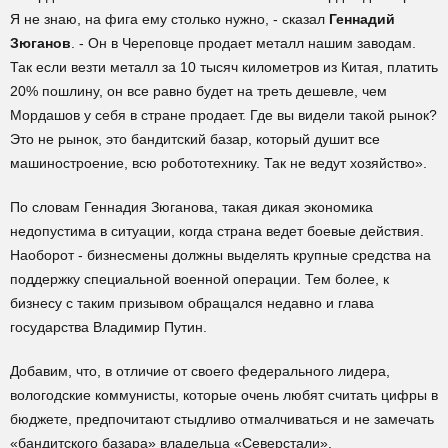
Я не знаю, на фига ему столько нужно, - сказал
Геннадий
Зюганов
. - Он в Череповце продает металл нашим заводам.
Так если везти металл за 10 тысяч километров из Китая, платить
20% пошлину, он все равно будет на треть дешевле, чем
Мордашов у себя в стране продает. Где вы видели такой рынок?
Это не рынок, это бандитский базар, который душит все
машиностроение, всю робототехнику. Так не ведут хозяйство».
По словам Геннадия Зюганова, такая дикая экономика
недопустима в ситуации, когда страна ведет боевые действия.
Наоборот - бизнесмены должны выделять крупные средства на
поддержку специальной военной операции. Тем более, к
бизнесу с таким призывом обращался недавно и глава
государства Владимир Путин.
Добавим, что, в отличие от своего федерального лидера,
вологодские коммунисты, которые очень любят считать цифры в
бюджете, предпочитают стыдливо отмалчиваться и не замечать
«бандитского базара» владельца «Северстали».