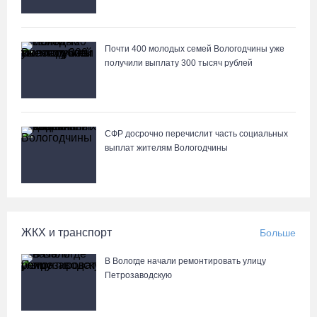
На Вологодчине готовность котельных к отопительному сезону
превысила 65%
Почти 400 молодых семей Вологодчины уже
07.08.26 / 11:19
получили выплату 300 тысяч рублей
В 2026 году аппараты МРТ появятся в двух вологодских
медучреждениях
07.08.26 / 11:18
СФР досрочно перечислит часть социальных
выплат жителям Вологодчины
Более 6 тысяч программ для детей представили кружки и
секции на Вологодчине
07.08.26 / 10:56
ЖКХ и транспорт
Больше
В Вологде иномарка сбила 12-летнего велосипедиста
В Вологде начали ремонтировать улицу
07.08.26 / 10:36
Петрозаводскую