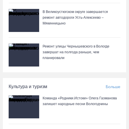
В Устюжне масштабно отметят 774-летие города фестивалем
кузнечного мастерства
В Великоустюгском округе завершается
07.08.26 / 10:24
ремонт автодороги Усть-Алексеево –
Мякинницыно
Почти 60 тысяч вологжан научились защищать себя от
киберугроз
07.08.26 / 09:55
Ремонт улицы Чернышевского в Вологде
завершат на полгода раньше, чем
планировали
Неизвестный мужчина погиб в подожженном в Вологодской
области магазине
07.08.26 / 09:25
Культура и туризм
Больше
На Вологодчине подвели итоги XII областной Спартакиады
Команда «Родники.Истоки» Олега Газманова
ветеранов и пенсионеров
запишет народные песни Вологодчины
07.08.26 / 09:23
Манты, речные прогулки и концерты музыкантов ждут гостей на