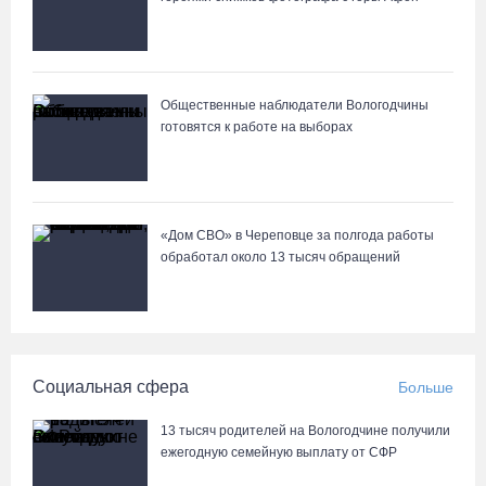
Череповецкая пенсионерка продала украшения и лишилась
более полумиллиона рублей
Общественные наблюдатели Вологодчины
07.08.26 / 12:32
готовятся к работе на выборах
Мебель и оборудование закупаются для Сперовского ФАПа в
Вытегорском округе
07.08.26 / 12:07
«Дом СВО» в Череповце за полгода работы
обработал около 13 тысяч обращений
В центре Вологды появилось необычное кафе в автобусе
07.08.26 / 12:00
Социальная сфера
Больше
Из-за ремонта путей часть череповецких трамваев остановят
на три дня
13 тысяч родителей на Вологодчине получили
07.08.26 / 11:22
ежегодную семейную выплату от СФР