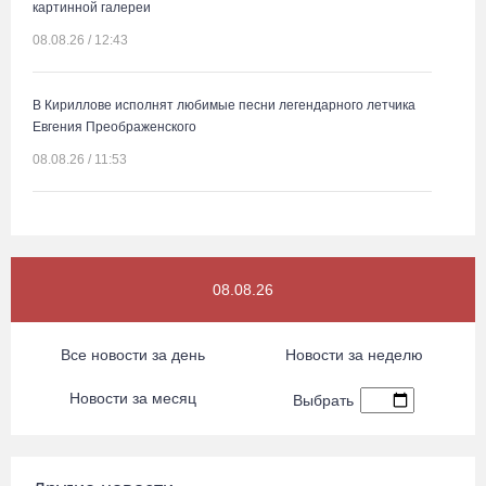
картинной галереи
08.08.26 / 12:43
В Кириллове исполнят любимые песни легендарного летчика
Евгения Преображенского
08.08.26 / 11:53
Жители Устюжны изготовят «Птиц одного полета» и пробегут
774 метра
08.08.26 / 11:12
08.08.26
В честь освящения нового храма на Вологодчине выступит хор
Все новости за день
Новости за неделю
грузинского монастыря
Новости за месяц
08.08.26 / 10:41
Выбрать
На V фестивале «Небо Славян» организуют трейл для
любителей бега