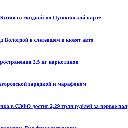
й Китая со скидкой по Пушкинской карте
од Вологдой в слетевшем в кювет авто
ространения 2,5 кг наркотиков
егородской зарядкой и марафоном
а в СЗФО достиг 2,29 трлн рублей за первое полу