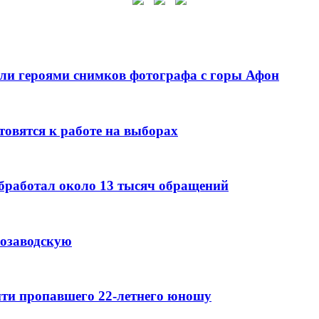
ли героями снимков фотографа с горы Афон
овятся к работе на выборах
бработал около 13 тысяч обращений
розаводскую
айти пропавшего 22-летнего юношу