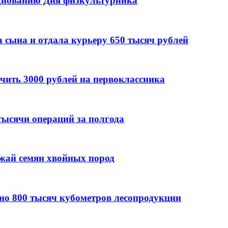
днованию Дня физкультурника
 сына и отдала курьеру 650 тысяч рублей
чить 3000 рублей на первоклассника
тыcячи операций за полгода
ожай семян хвойных пород
но 800 тысяч кубометров лесопродукции