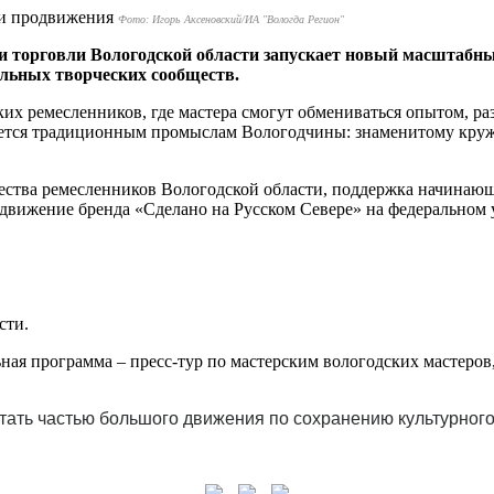
Фото: Игорь Аксеновский/ИА "Вологда Регион"
 торговли Вологодской области запускает новый масштабны
альных творческих сообществ.
их ремесленников, где мастера смогут обмениваться опытом, ра
ляется традиционным промыслам Вологодчины: знаменитому кру
ства ремесленников Вологодской области, поддержка начинающи
вижение бренда «Сделано на Русском Севере» на федеральном 
сти.
ая программа – пресс-тур по мастерским вологодских мастеров,
стать частью большого движения по сохранению культурног