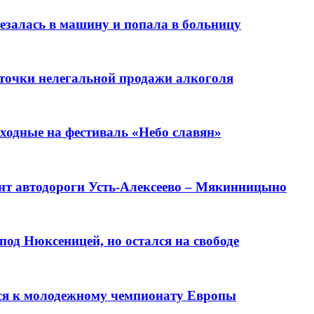
резалась в машину и попала в больницу
 точки нелегальной продажи алкоголя
ходные на фестиваль «Небо славян»
нт автодороги Усть-Алексеево – Мякинницыно
од Нюксеницей, но остался на свободе
тся к молодежному чемпионату Европы