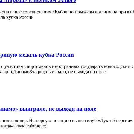
да Мороза» в Великом Устюге
ональные соревнования «Кубок по прыжкам в длину на призы Де
бряную медаль кубка России
с участием спортсменов иностранных государств вологодский ст
инамо» выиграло, не выходя на поле
менился лидер. На первую позицию вышел клуб «Луки-Энергия». 