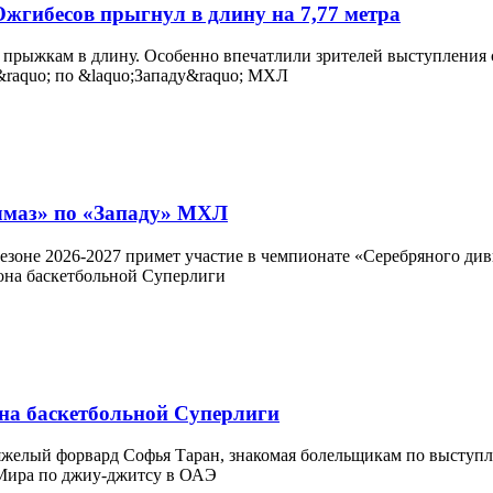
жгибесов прыгнул в длину на 7,77 метра
прыжкам в длину. Особенно впечатлили зрителей выступления 
лмаз» по «Западу» МХЛ
езоне 2026-2027 примет участие в чемпионате «Серебряного див
на баскетбольной Суперлиги
яжелый форвард Софья Таран, знакомая болельщикам по выступл