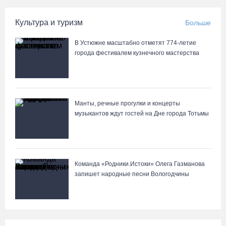
07.08.26 / 12:00
Культура и туризм
Больше
Из-за ремонта путей часть череповецких трамваев остановят
В Устюжне масштабно отметят 774-летие
на три дня
города фестивалем кузнечного мастерства
07.08.26 / 11:22
На Вологодчине готовность котельных к отопительному сезону
превысила 65%
Манты, речные прогулки и концерты
музыкантов ждут гостей на Дне города Тотьмы
07.08.26 / 11:19
Команда «Родники.Истоки» Олега Газманова
запишет народные песни Вологодчины