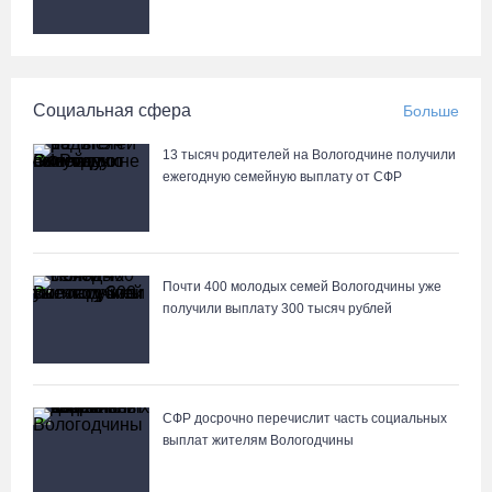
Завершен первый этап благоустройства прибрежной зоны
Шекснинского водохранилища
07.08.26 / 14:25
Социальная сфера
Больше
Череповчанку задержали с наркотиками: общая масса изъятого
превысила 527 г
13 тысяч родителей на Вологодчине получили
07.08.26 / 14:20
ежегодную семейную выплату от СФР
В Кириллове впервые пройдет фестиваль «Рэп на Руси» в
честь юбилея города
Почти 400 молодых семей Вологодчины уже
07.08.26 / 13:40
получили выплату 300 тысяч рублей
В Череповце госпитализировали пострадавшего в ДТП
мотоциклиста и его пассажира
07.08.26 / 13:39
СФР досрочно перечислит часть социальных
выплат жителям Вологодчины
Кириллов станет новой столицей «Серебряного ожерелья» в