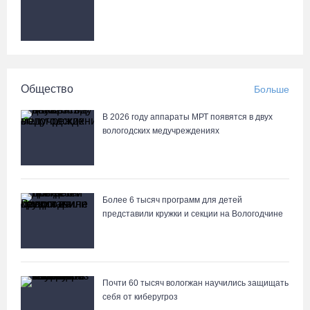
Под Харовском пьяный водитель «Тойоты» слетел с трассы в
кювет и опрокинулся
07.08.26 / 15:23
Вологодчина экспортировала в страны ЕС 4,2 тысячи тонн
Общество
Больше
технического жира
07.08.26 / 15:08
В 2026 году аппараты МРТ появятся в двух
вологодских медучреждениях
Бизнес Северо-Запада столкнулся с более чем 1,5 тысячи
DDoS-атак за шесть месяцев
07.08.26 / 14:58
Более 6 тысяч программ для детей
представили кружки и секции на Вологодчине
75-летний бегун из Великого Устюга стал чемпионом России
среди ветеранов
07.08.26 / 14:42
Почти 60 тысяч вологжан научились защищать
себя от киберугроз