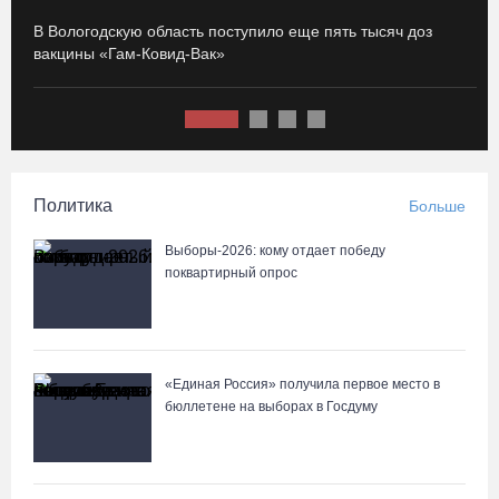
В честь освящения нового храма на Вологодчине выступит хор
В Вологодскую область поступило еще пять тысяч доз
И
грузинского монастыря
вакцины «Гам-Ковид-Вак»
с
08.08.26 / 10:41
На V фестивале «Небо Славян» организуют трейл для
любителей бега
Политика
Больше
08.08.26 / 10:22
Выборы-2026: кому отдает победу
Две телеги «органики» станут главным призом лотереи
поквартирный опрос
фестиваля «Батранский лен»
08.08.26 / 09:56
«Единая Россия» получила первое место в
8 августа в Череповце пройдет праздник баскетбола и
бюллетене на выборах в Госдуму
брейкинга
08.08.26 / 09:15