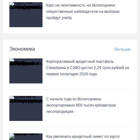
10 пьяных водителей и 23 без прав остановили за сутки
Курс на легитимность: на Вологодчине
вологодские гаишники
общественные наблюдатели на выборах
пройдут учебу
07.08.26 / 18:12
Заявка на создание университетского кампуса в Череповце
направлена в Минобрнауки РФ
Экономика
Больше
07.08.26 / 17:25
Корпоративный кредитный портфель
Сбербанка в СЗФО достиг 2,29 трлн рублей за
В выходные на Вологодчине станет известен обладатель
первое полугодие 2026 года
футбольного кубка региона
07.08.26 / 17:15
С начала года из Вологодчины
экспортировано 800 тысяч кубометров
Девушка пострадала в ДТП под Кирилловом по вине пьяного
лесопродукции
подростка на квадроцикле
07.08.26 / 16:46
Как увеличить кредитный лимит по карте