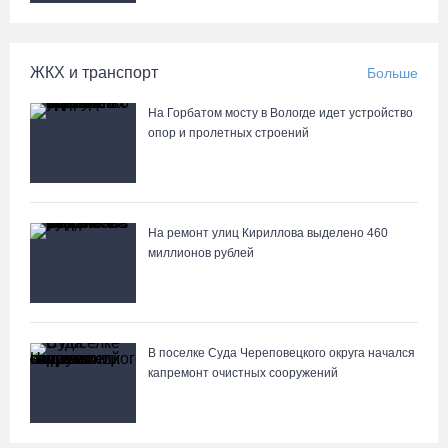
свой 250-летний юбилей
07.08.26 / 13:36
ЖКХ и транспорт
Больше
Речные трамвайчики будут бесплатно катать вологжан и гостей
На Горбатом мосту в Вологде идет устройство
города 8 и 9 августа
опор и пролетных строений
07.08.26 / 12:49
Череповецкая пенсионерка продала украшения и лишилась
более полумиллиона рублей
На ремонт улиц Кириллова выделено 460
миллионов рублей
07.08.26 / 12:32
Мебель и оборудование закупаются для Сперовского ФАПа в
Вытегорском округе
В поселке Суда Череповецкого округа начался
07.08.26 / 12:07
капремонт очистных сооружений
В центре Вологды появилось необычное кафе в автобусе