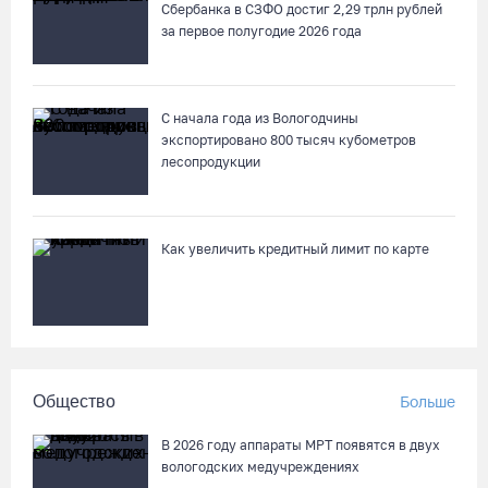
Сбербанка в СЗФО достиг 2,29 трлн рублей
за первое полугодие 2026 года
Заявка на создание университетского кампуса в Череповце
направлена в Минобрнауки РФ
07.08.26 / 17:25
С начала года из Вологодчины
экспортировано 800 тысяч кубометров
лесопродукции
В выходные на Вологодчине станет известен обладатель
футбольного кубка региона
07.08.26 / 17:15
Как увеличить кредитный лимит по карте
Девушка пострадала в ДТП под Кирилловом по вине пьяного
подростка на квадроцикле
07.08.26 / 16:46
Общество
Больше
Под Харовском пьяный водитель «Тойоты» слетел с трассы в
кювет и опрокинулся
В 2026 году аппараты МРТ появятся в двух
07.08.26 / 15:23
вологодских медучреждениях