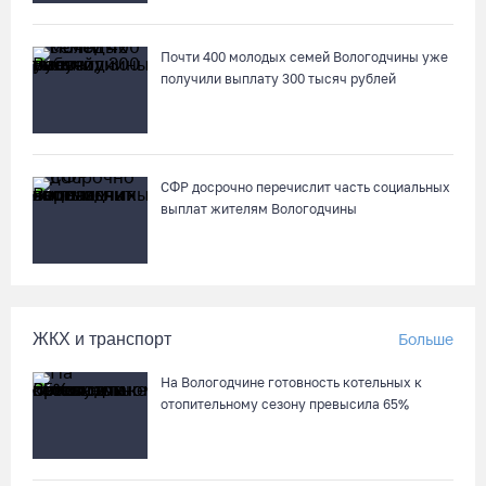
Череповчанку задержали с наркотиками: общая масса
изъятого превысила 527 г
Почти 400 молодых семей Вологодчины уже
получили выплату 300 тысяч рублей
07.08.26 / 14:20
В Кириллове впервые пройдет фестиваль «Рэп на Руси» в
честь юбилея города
СФР досрочно перечислит часть социальных
07.08.26 / 13:40
выплат жителям Вологодчины
В Череповце госпитализировали пострадавшего в ДТП
мотоциклиста и его пассажира
07.08.26 / 13:39
ЖКХ и транспорт
Больше
На Вологодчине готовность котельных к
Кириллов станет новой столицей «Серебряного ожерелья» в
отопительному сезону превысила 65%
свой 250-летний юбилей
07.08.26 / 13:36