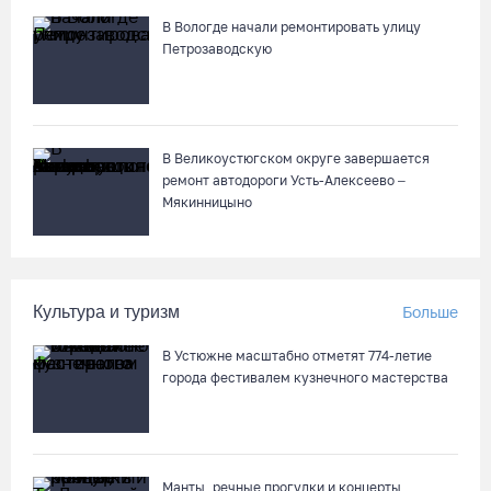
Речные трамвайчики будут бесплатно катать вологжан и
В Вологде начали ремонтировать улицу
гостей города 8 и 9 августа
Петрозаводскую
07.08.26 / 12:49
Череповецкая пенсионерка продала украшения и лишилась
В Великоустюгском округе завершается
более полумиллиона рублей
ремонт автодороги Усть-Алексеево –
07.08.26 / 12:32
Мякинницыно
Мебель и оборудование закупаются для Сперовского ФАПа в
Вытегорском округе
Культура и туризм
Больше
07.08.26 / 12:07
В Устюжне масштабно отметят 774-летие
города фестивалем кузнечного мастерства
В центре Вологды появилось необычное кафе в автобусе
07.08.26 / 12:00
Из-за ремонта путей часть череповецких трамваев
Манты, речные прогулки и концерты