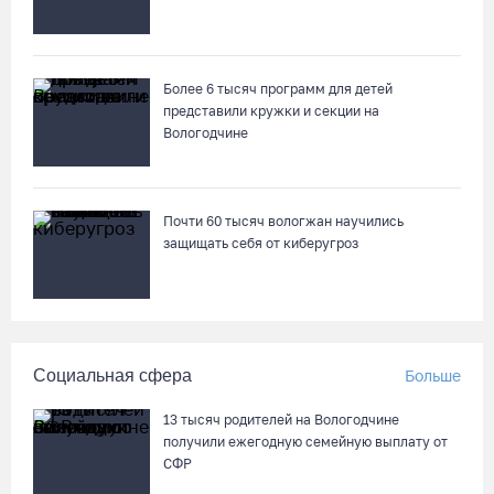
Вологодчина экспортировала в страны ЕС 4,2 тысячи тонн
технического жира
Более 6 тысяч программ для детей
07.08.26 / 15:08
представили кружки и секции на
Вологодчине
Бизнес Северо-Запада столкнулся с более чем 1,5 тысячи
DDoS-атак за шесть месяцев
07.08.26 / 14:58
Почти 60 тысяч вологжан научились
защищать себя от киберугроз
75-летний бегун из Великого Устюга стал чемпионом России
среди ветеранов
07.08.26 / 14:42
Социальная сфера
Больше
Завершен первый этап благоустройства прибрежной зоны
13 тысяч родителей на Вологодчине
Шекснинского водохранилища
получили ежегодную семейную выплату от
07.08.26 / 14:25
СФР