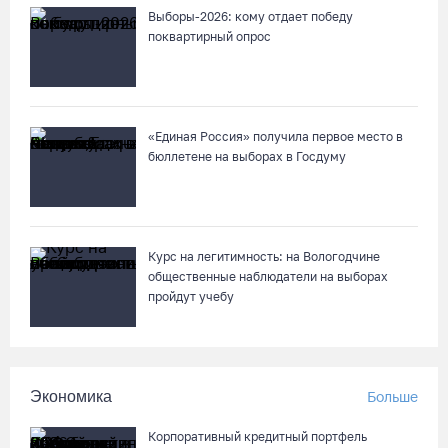
Выборы-2026: кому отдает победу
поквартирный опрос
На V фестивале «Небо Славян» организуют трейл для
любителей бега
08.08.26 / 10:22
«Единая Россия» получила первое место в
бюллетене на выборах в Госдуму
Две телеги «органики» станут главным призом лотереи
фестиваля «Батранский лен»
08.08.26 / 09:56
Курс на легитимность: на Вологодчине
8 августа в Череповце пройдет праздник баскетбола и
общественные наблюдатели на выборах
брейкинга
пройдут учебу
08.08.26 / 09:15
10 пьяных водителей и 23 без прав остановили за сутки
Экономика
Больше
вологодские гаишники
07.08.26 / 18:12
Корпоративный кредитный портфель