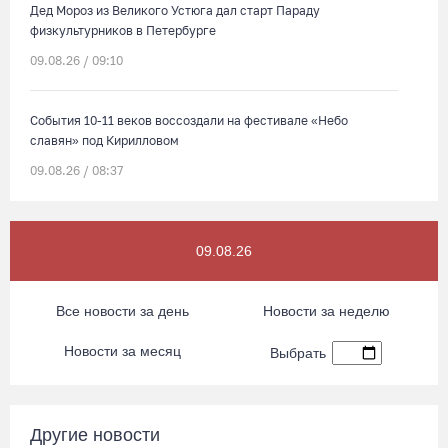
Дед Мороз из Великого Устюга дал старт Параду
физкультурников в Петербурге
09.08.26 / 09:10
События 10-11 веков воссоздали на фестивале «Небо
славян» под Кирилловом
09.08.26 / 08:37
Сказка на Невском: в Петербурге проходят Дни Великого
Устюга
09.08.26
09.08.26 / 07:40
Все новости за день
Новости за неделю
В Вологодской области впервые пройдет фестиваль памяти
Новости за месяц
Выбрать
Ольги Фокиной
08.08.26 / 18:27
Другие новости