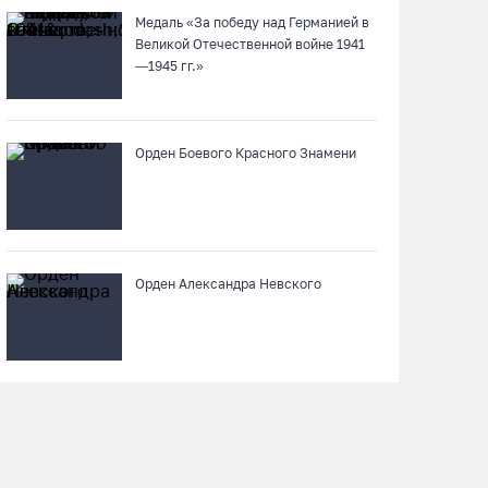
06.08.26 / 19:28
Медаль «За победу над Германией в
Великой Отечественной войне 1941
«Дом СВО» в Череповце за полгода работы
—1945 гг.»
обработал около 13 тысяч обращений
06.08.26 / 18:44
Орден Боевого Красного Знамени
В Вологде начали ремонтировать улицу
Петрозаводскую
06.08.26 / 17:55
Орден Александра Невского
В Бабаево уже более двух недель не могут
найти пропавшего 22-летнего юношу
06.08.26 / 17:45
Выборы-2026: кому отдает победу
поквартирный опрос
06.08.26 / 17:18