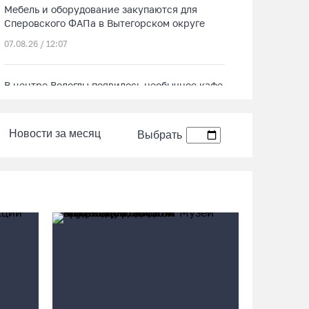
Мебель и оборудование закупаются для
Сперовского ФАПа в Вытегорском округе
07.08.26 / 12:07
В центре Вологды появилось необычное кафе
в автобусе
07.08.26 / 12:00
Новости за месяц
Выбрать
Из-за ремонта путей часть череповецких
трамваев остановят на три дня
07.08.26 / 11:22
На Вологодчине готовность котельных к
отопительному сезону превысила 65%
07.08.26 / 11:19