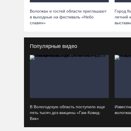
Вологжан и гостей области приглашают
Город К
в выходные на фестиваль «Небо
летний 
славян»
выставк
Популярные видео
В Вологодскую область поступило еще
Известн
пять тысяч доз вакцины «Гам-Ковид-
вологжан
Вак»