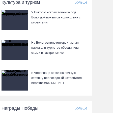
Культура и туризм
Больше
Вологодские «пчелки» усилились еще одним
игроком из российской Премьер-лиги
У Никольского источника под
Вологдой появится колокольня с
07.08.26 / 08:31
курантами
Поражение от «Фанкома» отбросило ФК
«Череповец» на предпоследнее место
На Вологодчине интерактивная
«Кольца»
карта для туристов объединила
отдых и гастрономию
07.08.26 / 08:12
Череповчанки в национальных костюмах
стали героями снимков фотографа с горы
В Череповце встал на вечную
Афон
стоянку всепогодный истребитель-
перехватчик МиГ‑21П
06.08.26 / 20:20
Общественные наблюдатели Вологодчины
готовятся к работе на выборах
Награды Победы
Больше