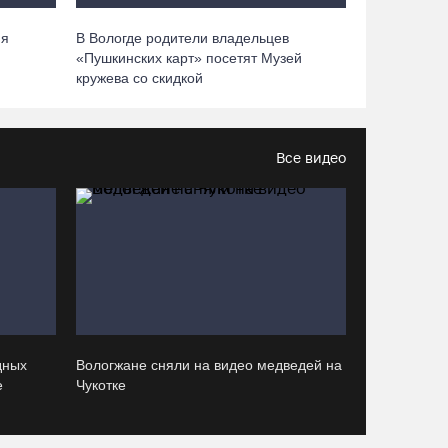
В 2026 году аппараты МРТ появятся в двух
вологодских медучреждениях
ия
В Вологде родители владельцев
07.08.26 / 11:18
й
«Пушкинских карт» посетят Музей
кружева со скидкой
Более 6 тысяч программ для детей
представили кружки и секции на
Вологодчине
Все видео
07.08.26 / 10:56
В Вологде иномарка сбила 12-летнего
велосипедиста
07.08.26 / 10:36
В Устюжне масштабно отметят 774-летие
дных
Вологжане сняли на видео медведей на
города фестивалем кузнечного мастерства
е
Чукотке
07.08.26 / 10:24