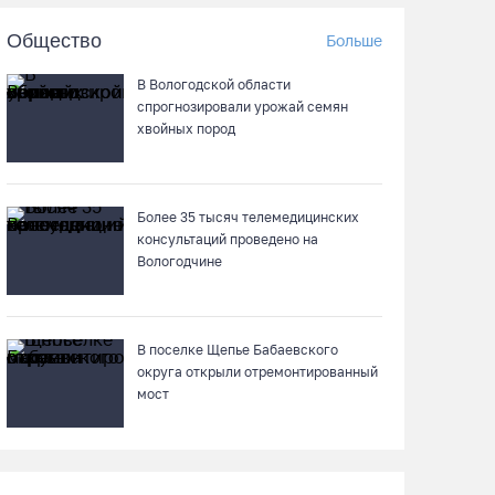
Почти 60 тысяч вологжан научились
Общество
Больше
защищать себя от киберугроз
07.08.26 / 09:55
В Вологодской области
спрогнозировали урожай семян
хвойных пород
Неизвестный мужчина погиб в подожженном
в Вологодской области магазине
07.08.26 / 09:25
Более 35 тысяч телемедицинских
консультаций проведено на
На Вологодчине подвели итоги XII областной
Вологодчине
Спартакиады ветеранов и пенсионеров
07.08.26 / 09:23
В поселке Щепье Бабаевского
округа открыли отремонтированный
Манты, речные прогулки и концерты
мост
музыкантов ждут гостей на Дне города
Тотьмы
07.08.26 / 08:49