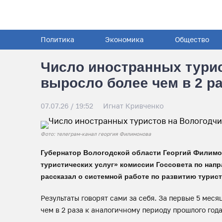
Политика
Экономика
Общество
Число иностранных тури
выросло более чем в 2 р
07.07.26 / 19:52
Игнат Кривченко
Фото: телеграм-канал георгия Филимонова
Губернатор Вологодской области Георгий Филимо
туристических услуг» комиссии Госсовета по нап
рассказал о системной работе по развитию турис
Результаты говорят сами за себя. За первые 5 мес
чем в 2 раза к аналогичному периоду прошлого года 