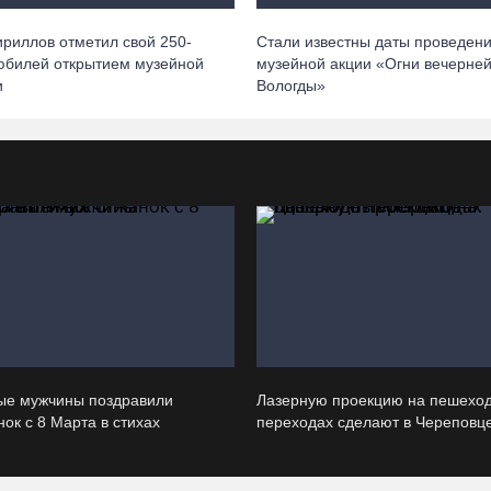
ириллов отметил свой 250-
Стали известны даты проведен
юбилей открытием музейной
музейной акции «Огни вечерне
и
Вологды»
ые мужчины поздравили
Лазерную проекцию на пешехо
ок с 8 Марта в стихах
переходах сделают в Череповц