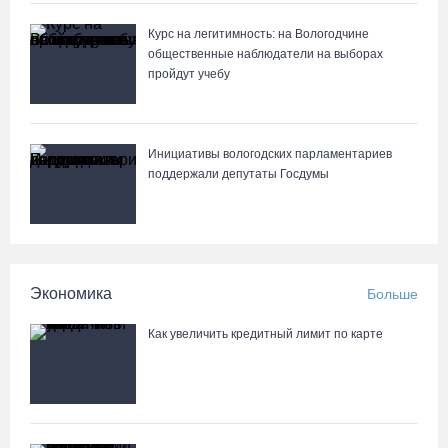
122 школьника из Алчевска прибыли на «Территорию
талантов» в Вологодской области
Курс на легитимность: на Вологодчине
06.08.26 / 17:05
общественные наблюдатели на выборах
пройдут учебу
Семерых пьяных водителей и 34 без прав задержали за сутки
вологодские гаишники
Инициативы вологодских парламентариев
06.08.26 / 16:36
поддержали депутаты Госдумы
В Тотемском округе построили три дома для работников села
06.08.26 / 16:12
Экономика
Больше
Детская футбольная секция ВоГУ получила поддержку РФС
Как увеличить кредитный лимит по карте
06.08.26 / 15:42
Вологжане смогут сводить родителей в музей Китая со скидкой
по Пушкинской карте