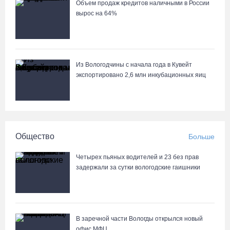
06.08.26 / 15:40
Объем продаж кредитов наличными в России
вырос на 64%
87-летний пассажир и его внук пострадали под Вологдой в
слетевшем в кювет авто
06.08.26 / 15:39
Из Вологодчины с начала года в Кувейт
экспортировано 2,6 млн инкубационных яиц
Четверых вологжан осудили за попытку распространения 2,5 кг
наркотиков
06.08.26 / 15:05
Общество
Больше
День физкультурника в Вологде отметят общегородской
зарядкой и марафоном
Четырех пьяных водителей и 23 без прав
задержали за сутки вологодские гаишники
06.08.26 / 14:44
Корпоративный кредитный портфель Сбербанка в СЗФО достиг
2,29 трлн рублей за первое полугодие 2026 года
В заречной части Вологды открылся новый
06.08.26 / 14:44
офис МФЦ