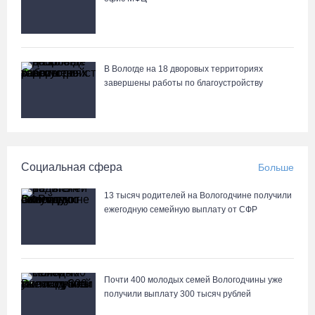
Вологодчина готовится к масштабному празднованию Дня
физкультурника
В Вологде на 18 дворовых территориях
06.08.26 / 14:43
завершены работы по благоустройству
88-летняя вологжанка приняла мошенника за сына и отдала
курьеру 650 тысяч рублей
06.08.26 / 14:33
Социальная сфера
Больше
Робот Макс подскажет вологжанам, как получить 3000 рублей на
13 тысяч родителей на Вологодчине получили
первоклассника
ежегодную семейную выплату от СФР
06.08.26 / 13:57
Вологодские онкохирурги провели более 2,5 тыcячи операций
Почти 400 молодых семей Вологодчины уже
за полгода
получили выплату 300 тысяч рублей
06.08.26 / 13:28