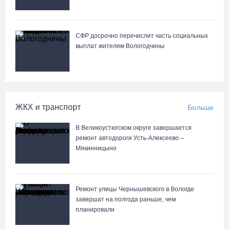
В Вологодской области спрогнозировали урожай семян хвойных
пород
СФР досрочно перечислит часть социальных
выплат жителям Вологодчины
06.08.26 / 13:04
С начала года из Вологодчины экспортировано 800 тысяч
кубометров лесопродукции
ЖКХ и транспорт
Больше
06.08.26 / 12:49
В Великоустюгском округе завершается
Пострадавшего в ДТП под Вологдой мотоциклиста
ремонт автодороги Усть-Алексеево –
госпитализировали в больницу
Мякинницыно
06.08.26 / 12:36
Ремонт улицы Чернышевского в Вологде
Более 35 тысяч телемедицинских консультаций проведено на
завершат на полгода раньше, чем
Вологодчине
планировали
06.08.26 / 11:59