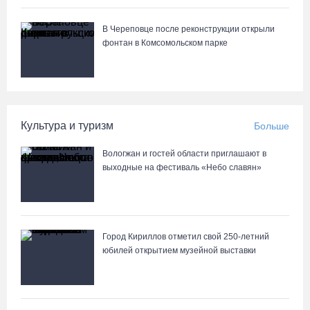
В Шекснинском округе утонул выпавший из лодки пенсионер
В Череповце после реконструкции открыли
фонтан в Комсомольском парке
06.08.26 / 11:43
Череповецкие каратисты взяли серебро и бронзу на Russia
Open - 2026
Культура и туризм
Больше
06.08.26 / 11:39
Вологжан и гостей области приглашают в
В поселке Щепье Бабаевского округа открыли
выходные на фестиваль «Небо славян»
отремонтированный мост
06.08.26 / 11:20
Город Кириллов отметил свой 250-летний
юбилей открытием музейной выставки