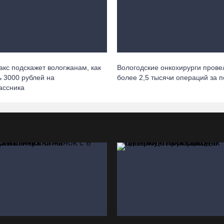
акс подскажет вологжанам, как
Вологодские онкохирурги прове
ь 3000 рублей на
более 2,5 тыcячи операций за 
ассника