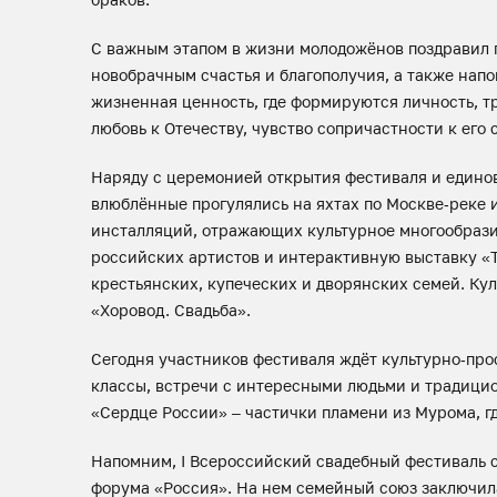
С важным этапом в жизни молодожёнов поздравил 
новобрачным счастья и благополучия, а также напо
жизненная ценность, где формируются личность, т
любовь к Отечеству, чувство сопричастности к его 
Наряду с церемонией открытия фестиваля и едино
влюблённые прогулялись на яхтах по Москве‑реке
инсталляций, отражающих культурное многообрази
российских артистов и интерактивную выставку «
крестьянских, купеческих и дворянских семей. Ку
«Хоровод. Свадьба».
Сегодня участников фестиваля ждёт культурно‑прос
классы, встречи с интересными людьми и традицио
«Сердце России» – частички пламени из Мурома, г
Напомним, I Всероссийский свадебный фестиваль с
форума «Россия». На нем семейный союз заключила 