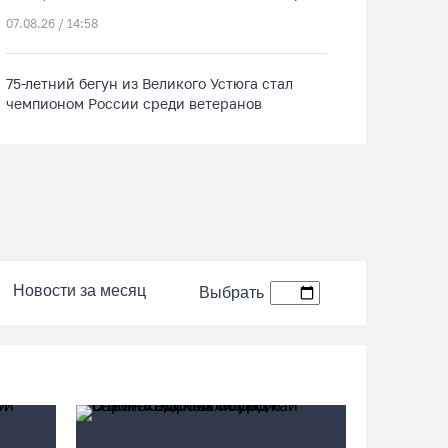
07.08.26 / 14:58
75-летний бегун из Великого Устюга стал
чемпионом России среди ветеранов
07.08.26 / 14:42
Завершен первый этап благоустройства
прибрежной зоны Шекснинского
водохранилища
07.08.26 / 14:25
Новости за месяц
Выбрать
Череповчанку задержали с наркотиками:
общая масса изъятого превысила 527 г
07.08.26 / 14:20
В Кириллове впервые пройдет фестиваль