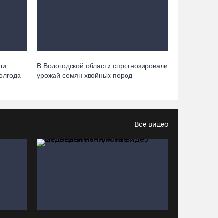
«Рэп на Руси» в честь юбилея города
07.08.26 / 13:40
В Череповце госпитализировали
пострадавшего в ДТП мотоциклиста и его
ли
В Вологодской области спрогнозировали
пассажира
полгода
урожай семян хвойных пород
07.08.26 / 13:39
Кириллов станет новой столицей
«Серебряного ожерелья» в свой 250-летний
Все видео
юбилей
07.08.26 / 13:36
Речные трамвайчики будут бесплатно катать
вологжан и гостей города 8 и 9 августа
07.08.26 / 12:49