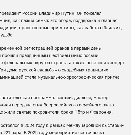
президент России Владимир Путин. Он пожелал
мнил, как важна семья: это опора, поддержка и главная
радиции, нравственные ориентиры, как забота о близких,
судьбе.
временной регистрацией браков в первый день
 и прошли праздничным шествием мимо восьми
е федеральных округов страны, а также посетили концерт
Три дома русской свадьбы» о свадебных традициях
льминацией стала музыкально‑хореографическая притча
ветительская программа: лекции, диалоги, мастер-
нная передача огня Всероссийского семейного очага
де жили святые покровители брака Пётр и Феврония.
остоялся в 2024 году в рамках Международной выставки-
221 пара. В 2025 году мероприятие состоялось в