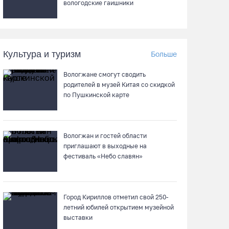
вологодские гаишники
На Вологодчине готовность котельных к
отопительному сезону превысила 65%
07.08.26 / 11:19
Культура и туризм
Больше
В 2026 году аппараты МРТ появятся в двух
Вологжане смогут сводить
вологодских медучреждениях
родителей в музей Китая со скидкой
по Пушкинской карте
07.08.26 / 11:18
Более 6 тысяч программ для детей
Вологжан и гостей области
представили кружки и секции на
приглашают в выходные на
Вологодчине
фестиваль «Небо славян»
07.08.26 / 10:56
В Вологде иномарка сбила 12-летнего
Город Кириллов отметил свой 250-
велосипедиста
летний юбилей открытием музейной
выставки
07.08.26 / 10:36