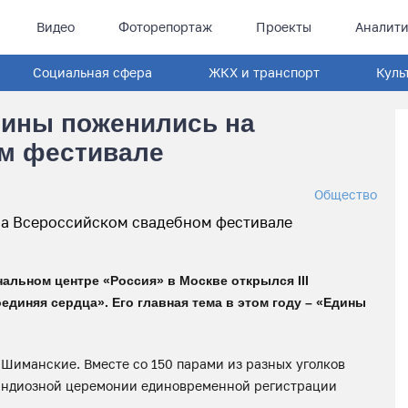
Видео
Фоторепортаж
Проекты
Аналити
Социальная сфера
ЖКХ и транспорт
Куль
ины поженились на
м фестивале
Общество
нальном центре «Россия» в Москве открылся III
диняя сердца». Его главная тема в этом году – «Едины
 Шиманские. Вместе со 150 парами из разных уголков
рандиозной церемонии единовременной регистрации