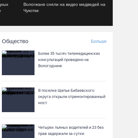
дных
Вологжане сняли на видео медведей на
Череповецкая пенсионерка продала
е
Чукотке
украшения и лишилась более полумиллиона
рублей
07.08.26 / 12:32
Общество
Больше
Мебель и оборудование закупаются для
Сперовского ФАПа в Вытегорском округе
Более 35 тысяч телемедицинских
консультаций проведено на
07.08.26 / 12:07
Вологодчине
В центре Вологды появилось необычное кафе
в автобусе
В поселке Щепье Бабаевского
07.08.26 / 12:00
округа открыли отремонтированный
мост
Из-за ремонта путей часть череповецких
трамваев остановят на три дня
Четырех пьяных водителей и 23 без
07.08.26 / 11:22
прав задержали за сутки