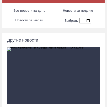
В Тотемском округе построили три дома для работников села
Все новости за день
Новости за неделю
06.08.26 / 16:12
Новости за месяц
Выбрать
Детская футбольная секция ВоГУ получила поддержку РФС
06.08.26 / 15:42
Другие новости
Вологжане смогут сводить родителей в музей Китая со скидкой
по Пушкинской карте
06.08.26 / 15:40
87-летний пассажир и его внук пострадали под Вологдой в
слетевшем в кювет авто
06.08.26 / 15:39
Четверых вологжан осудили за попытку распространения 2,5 кг