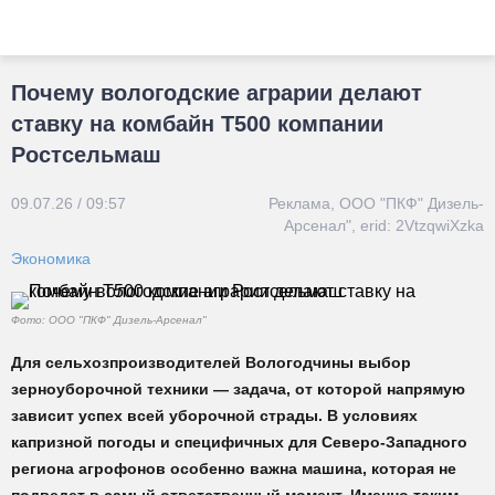
Почему вологодские аграрии делают
ставку на комбайн Т500 компании
Ростсельмаш
09.07.26 / 09:57
Реклама, ООО "ПКФ" Дизель-
Арсенал", erid: 2VtzqwiXzka
Экономика
Фото: ООО "ПКФ" Дизель-Арсенал"
Для сельхозпроизводителей Вологодчины выбор
зерноуборочной техники — задача, от которой напрямую
зависит успех всей уборочной страды. В условиях
капризной погоды и специфичных для Северо-Западного
региона агрофонов особенно важна машина, которая не