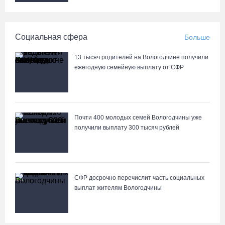
Вологжан и гостей области приглашают в выходные на
фестиваль «Небо славян»
Социальная сфера
Больше
06.08.26 / 10:05
13 тысяч родителей на Вологодчине получили
ежегодную семейную выплату от СФР
В Великоустюгском округе завершается ремонт автодороги
Усть-Алексеево – Мякинницыно
06.08.26 / 09:54
Почти 400 молодых семей Вологодчины уже
получили выплату 300 тысяч рублей
Архангелогородец устроил смертельное ДТП под Нюксеницей,
но остался на свободе
06.08.26 / 09:33
СФР досрочно перечислит часть социальных
Четыре волейболистки из Череповца готовятся к молодежному
выплат жителям Вологодчины
чемпионату Европы
06.08.26 / 09:05