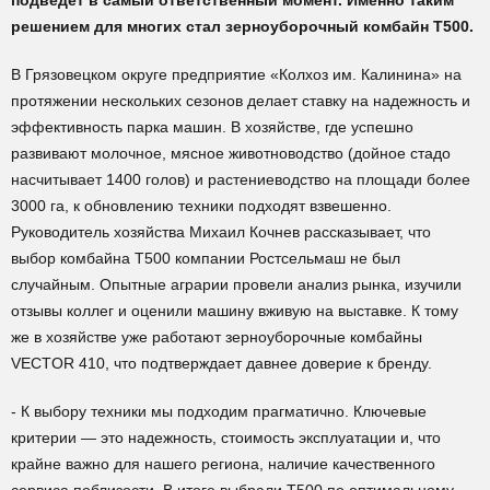
подведет в самый ответственный момент. Именно таким
решением для многих стал зерноуборочный комбайн Т500.
В Грязовецком округе предприятие «Колхоз им. Калинина» на
протяжении нескольких сезонов делает ставку на надежность и
эффективность парка машин. В хозяйстве, где успешно
развивают молочное, мясное животноводство (дойное стадо
насчитывает 1400 голов) и растениеводство на площади более
3000 га, к обновлению техники подходят взвешенно.
Руководитель хозяйства Михаил Кочнев рассказывает, что
выбор комбайна Т500 компании Ростсельмаш не был
случайным. Опытные аграрии провели анализ рынка, изучили
отзывы коллег и оценили машину вживую на выставке. К тому
же в хозяйстве уже работают зерноуборочные комбайны
VECTOR 410, что подтверждает давнее доверие к бренду.
- К выбору техники мы подходим прагматично. Ключевые
критерии — это надежность, стоимость эксплуатации и, что
крайне важно для нашего региона, наличие качественного