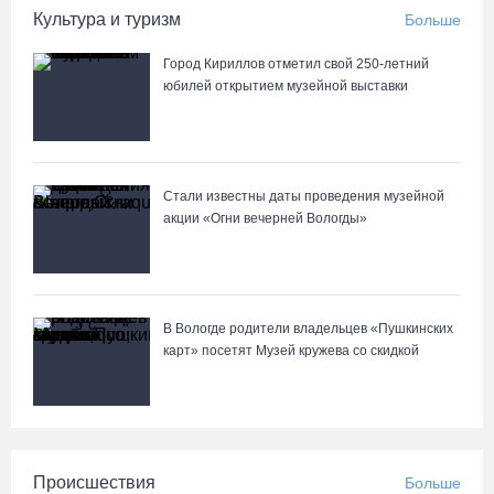
Культура и туризм
Больше
В заречной части Вологды открылся новый офис МФЦ
05.08.26 / 17:09
Город Кириллов отметил свой 250-летний
юбилей открытием музейной выставки
В Вологде на 18 дворовых территориях завершены работы по
благоустройству
05.08.26 / 16:36
Стали известны даты проведения музейной
акции «Огни вечерней Вологды»
В Вологде родители владельцев «Пушкинских
карт» посетят Музей кружева со скидкой
Происшествия
Больше