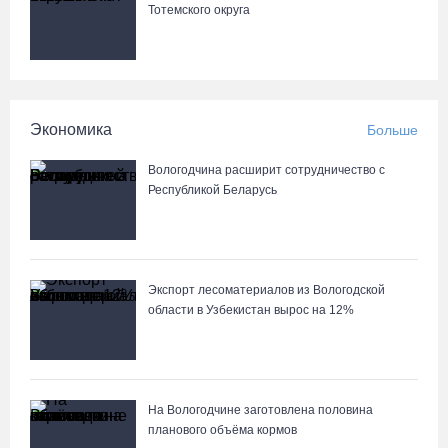
Тотемского округа
06.08.26 / 12:49
Пострадавшего в ДТП под Вологдой мотоциклиста
госпитализировали в больницу
Экономика
Больше
06.08.26 / 12:36
Вологодчина расширит сотрудничество с
Более 35 тысяч телемедицинских консультаций проведено на
Республикой Беларусь
Вологодчине
06.08.26 / 11:59
Экспорт лесоматериалов из Вологодской
В Шекснинском округе утонул выпавший из лодки пенсионер
области в Узбекистан вырос на 12%
06.08.26 / 11:43
Череповецкие каратисты взяли серебро и бронзу на Russia
Open - 2026
На Вологодчине заготовлена половина
планового объёма кормов
06.08.26 / 11:39