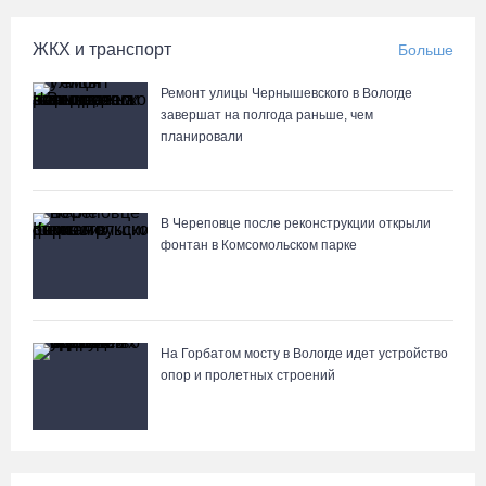
Самая маленькая и самая ценная баскетболистка Анастасия
ЖКХ и транспорт
Больше
Сущик вновь в «Чевакате»
06.08.26 / 08:57
Ремонт улицы Чернышевского в Вологде
завершат на полгода раньше, чем
планировали
«Алмаз» выиграл у «Красной машины», но остался без золота
космического турнира
06.08.26 / 08:50
В Череповце после реконструкции открыли
фонтан в Комсомольском парке
«Единая Россия» получила первое место в бюллетене на
выборах в Госдуму
05.08.26 / 20:20
На Горбатом мосту в Вологде идет устройство
опор и пролетных строений
Четырех пьяных водителей и 23 без прав задержали за сутки
вологодские гаишники
05.08.26 / 17:45