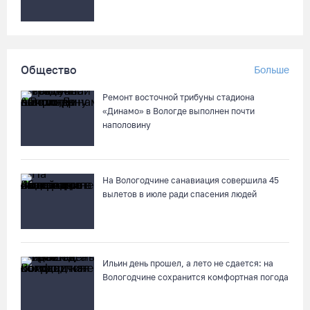
05.08.26 / 09:30
Заблудившуюся семью с двумя детьми нашли в лесу под
Вологдой
Общество
Больше
05.08.26 / 09:23
Ремонт восточной трибуны стадиона
«Динамо» в Вологде выполнен почти
Шестеро вологодских школьников поедут в путешествие по
наполовину
стране в поезде-отеле
05.08.26 / 09:01
На Вологодчине санавиация совершила 45
вылетов в июле ради спасения людей
В августе медики «Здравдесанта» продолжат работу в
округах Вологодчины
04.08.26 / 18:45
Ильин день прошел, а лето не сдается: на
Город Кириллов отметил свой 250-летний юбилей открытием
Вологодчине сохранится комфортная погода
музейной выставки