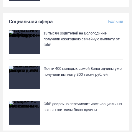
04.08.26 / 17:45
Сотрудники колонии в Шексне предотвратили доставку
Социальная сфера
Больше
заключенным 11 телефонов
04.08.26 / 17:18
13 тысяч родителей на Вологодчине
получили ежегодную семейную выплату от
СФР
Пять пьяных водителей и 15 без прав задержали за сутки
вологодские гаишники
04.08.26 / 17:01
Почти 400 молодых семей Вологодчины уже
получили выплату 300 тысяч рублей
Стали известны даты проведения музейной акции «Огни
вечерней Вологды»
04.08.26 / 16:43
СФР досрочно перечислит часть социальных
выплат жителям Вологодчины
На Вологодчине готовят общественных наблюдателей к
предстоящим выборам
04.08.26 / 16:38