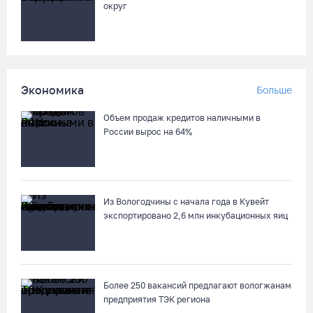
округ
05.08.26 / 10:31
В Череповце после реконструкции открыли фонтан в
Комсомольском парке
Экономика
Больше
05.08.26 / 10:30
Объем продаж кредитов наличными в
Вологодские семьи смогут побороться за звание «Самого
России вырос на 64%
лучшего папы»
05.08.26 / 10:26
Из Вологодчины с начала года в Кувейт
Не допустить пожаров: леса на востоке Вологодчины
экспортировано 2,6 млн инкубационных яиц
патрулируют с воздуха
05.08.26 / 09:44
Новое пространство с качелями появится у драмтеатра в
Более 250 вакансий предлагают вологжанам
Вологде
предприятия ТЭК региона