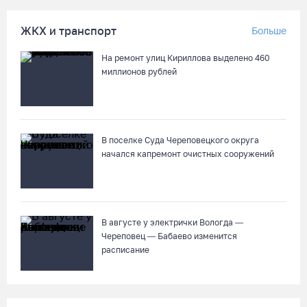
ЖКХ и транспорт
Больше
Слетели в кювет: под Вологдой фургон врезался в трактор
04.08.26 / 16:26
На ремонт улиц Кириллова выделено 460
миллионов рублей
52% россиян считают распространение дипфейков опасным
04.08.26 / 15:55
В поселке Суда Череповецкого округа
начался капремонт очистных сооружений
Алина Замараева сменила статус игрока на помощника
тренера «Вологда-Чевакаты»
04.08.26 / 15:52
В августе у электрички Вологда —
Как увеличить кредитный лимит по карте
Череповец — Бабаево изменится
расписание
04.08.26 / 15:37
В Вологде родители владельцев «Пушкинских карт» посетят