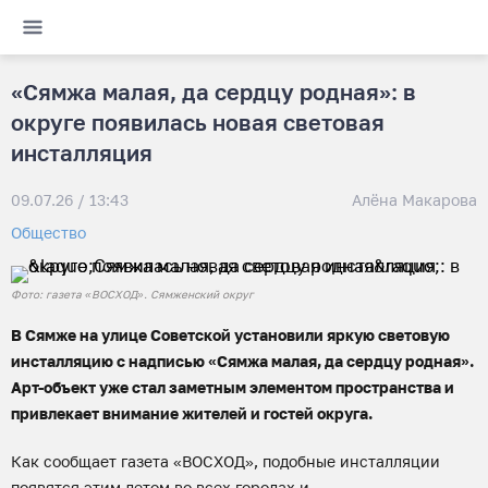
«Сямжа малая, да сердцу родная»: в
округе появилась новая световая
инсталляция
09.07.26 / 13:43
Алёна Макарова
Общество
Фото: газета «ВОСХОД». Сямженский округ
В Сямже на улице Советской установили яркую световую
инсталляцию с надписью «Сямжа малая, да сердцу родная».
Арт-объект уже стал заметным элементом пространства и
привлекает внимание жителей и гостей округа.
Как сообщает газета «ВОСХОД», подобные инсталляции
появятся этим летом во всех городах и