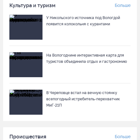
Музей кружева со скидкой
Культура и туризм
Больше
04.08.26 / 15:15
У Никольского источника под Вологдой
появится колокольня с курантами
На Горбатом мосту в Вологде идет устройство опор и
пролетных строений
04.08.26 / 15:03
На Вологодчине интерактивная карта для
туристов объединила отдых и гастрономию
В Череповце встал на вечную стоянку
всепогодный истребитель-перехватчик
МиГ‑21П
Происшествия
Больше