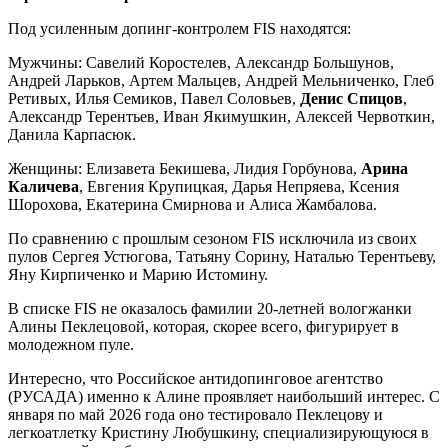
Под усиленным допинг-контролем FIS находятся:
Мужчины: Савелий Коростелев, Александр Большунов,
Андрей Ларьков, Артем Мальцев, Андрей Мельниченко, Глеб
Ретивых, Илья Семиков, Павел Соловьев,
Денис Спицов
,
Александр Терентьев, Иван Якимушкин, Алексей Червоткин,
Данила Карпасюк.
Женщины: Елизавета Бекишева, Лидия Горбунова,
Арина
Каличева
, Евгения Крупицкая, Дарья Непряева, Ксения
Шорохова, Екатерина Смирнова и Алиса Жамбалова.
По сравнению с прошлым сезоном FIS исключила из своих
пулов Сергея Устюгова, Татьяну Сорину, Наталью Терентьеву,
Яну Кирпиченко и Марию Истомину.
В списке FIS не оказалось фамилии 20-летней вологжанки
Алины Пеклецовой, которая, скорее всего, фигурирует в
молодежном пуле.
Интересно, что Российское антидопинговое агентство
(РУСАДА) именно к Алине проявляет наибольший интерес. С
января по май 2026 года оно тестировало Пеклецову и
легкоатлетку Кристину Любушкину, специализирующуюся в