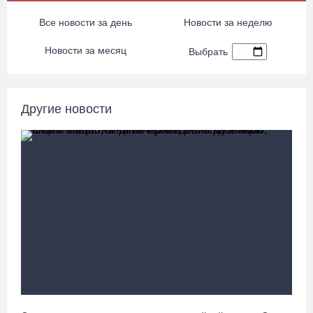
05.08.26 / 20:20
Все новости за день
Новости за неделю
Четырех пьяных водителей и 23 без прав задержали за сутки
Новости за месяц
Выбрать
вологодские гаишники
05.08.26 / 17:45
Другие новости
В заречной части Вологды открылся новый офис МФЦ
05.08.26 / 17:09
В Вологде на 18 дворовых территориях завершены работы по
благоустройству
05.08.26 / 16:36
Осановская роща в Вологде стала современным парком с
есенинским настроением
05.08.26 / 16:22