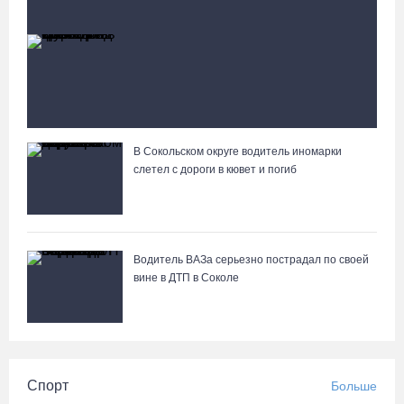
Происшествия
Больше
Слетели в кювет: под Вологдой фургон
врезался в трактор
В Сокольском округе водитель иномарки
Вологжане сняли на видео медведей на Чукотке
слетел с дороги в кювет и погиб
Водитель ВАЗа серьезно пострадал по своей
вине в ДТП в Соколе
Спорт
Больше