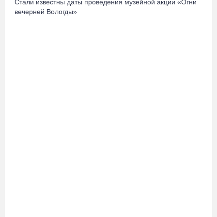
Стали известны даты проведения музейной акции «Огни
вечерней Вологды»
Житель Москвы пострадал в опрокинувшемся под Вытегрой
грузовике
05.08.26 / 16:19
Георгий Филимонов: Мы создаём новую архитектуру
строительного рынка в области
05.08.26 / 16:01
В Вологодской области клещи покусали уже 13,4 тысячи
человек
05.08.26 / 15:47
Более 17 тысяч онкоскринингов проведено на Вологодчине с
начала года
05.08.26 / 15:44