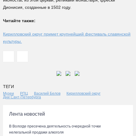
иконостас из этой церкви, реликвии монастыря, фрески
Дионисия, созданные в 1502 году.
Читайте также:
Кирилловский округ примет крупнейший фестиваль славянской
культуры.
ТЕГИ
Музеи
РПЦ
Василий Белов
Кирилловский округ
Дни Сант-Петербурга
Лента новостей
В Вологде пресечена деятельность очередной точки
нелегальной продажи алкоголя