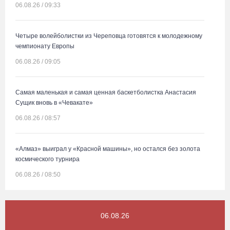
06.08.26 / 09:33
Четыре волейболистки из Череповца готовятся к молодежному
чемпионату Европы
06.08.26 / 09:05
Самая маленькая и самая ценная баскетболистка Анастасия
Сущик вновь в «Чевакате»
06.08.26 / 08:57
«Алмаз» выиграл у «Красной машины», но остался без золота
космического турнира
06.08.26 / 08:50
«Единая Россия» получила первое место в бюллетене на
06.08.26
выборах в Госдуму