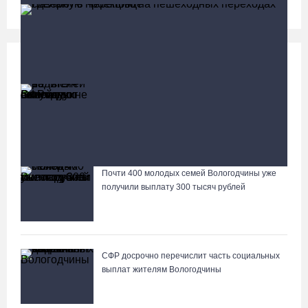
Социальная сфера
Больше
13 тысяч родителей на Вологодчине получили
ежегодную семейную выплату от СФР
На Вологодчине интерактивная карта для туристов
объединила отдых и гастрономию
Почти 400 молодых семей Вологодчины уже
Лазерную проекцию на пешеходных переходах сделают в
получили выплату 300 тысяч рублей
Череповце
СФР досрочно перечислит часть социальных
выплат жителям Вологодчины