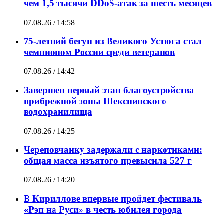
чем 1,5 тысячи DDoS-атак за шесть месяцев
07.08.26 / 14:58
75-летний бегун из Великого Устюга стал
чемпионом России среди ветеранов
07.08.26 / 14:42
Завершен первый этап благоустройства
прибрежной зоны Шекснинского
водохранилища
07.08.26 / 14:25
Череповчанку задержали с наркотиками:
общая масса изъятого превысила 527 г
07.08.26 / 14:20
В Кириллове впервые пройдет фестиваль
«Рэп на Руси» в честь юбилея города