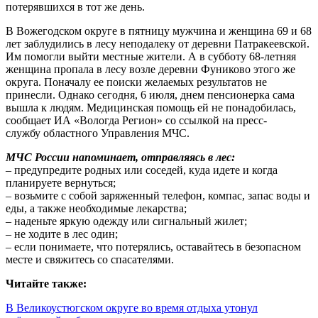
потерявшихся в тот же день.
В Вожегодском округе в пятницу мужчина и женщина 69 и 68
лет заблудились в лесу неподалеку от деревни Патракеевской.
Им помогли выйти местные жители. А в субботу 68-летняя
женщина пропала в лесу возле деревни Фуниково этого же
округа. Поначалу ее поиски желаемых результатов не
принесли. Однако сегодня, 6 июля, днем пенсионерка сама
вышла к людям. Медицинская помощь ей не понадобилась,
сообщает ИА «Вологда Регион» со ссылкой на пресс-
службу областного Управления МЧС.
МЧС России напоминает, отправляясь в лес:
– предупредите родных или соседей, куда идете и когда
планируете вернуться;
– возьмите с собой заряженный телефон, компас, запас воды и
еды, а также необходимые лекарства;
– наденьте яркую одежду или сигнальный жилет;
– не ходите в лес один;
– если понимаете, что потерялись, оставайтесь в безопасном
месте и свяжитесь со спасателями.
Читайте также:
В Великоустюгском округе во время отдыха утонул