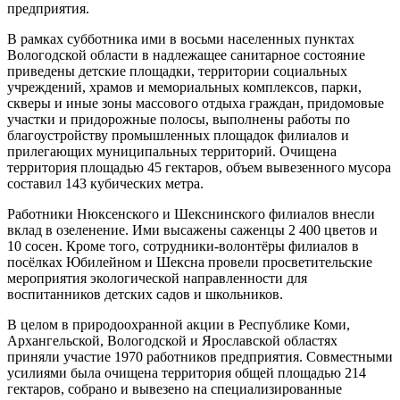
предприятия.
В рамках субботника ими в восьми населенных пунктах
Вологодской области в надлежащее санитарное состояние
приведены детские площадки, территории социальных
учреждений, храмов и мемориальных комплексов, парки,
скверы и иные зоны массового отдыха граждан, придомовые
участки и придорожные полосы, выполнены работы по
благоустройству промышленных площадок филиалов и
прилегающих муниципальных территорий. Очищена
территория площадью 45 гектаров, объем вывезенного мусора
составил 143 кубических метра.
Работники Нюксенского и Шекснинского филиалов внесли
вклад в озеленение. Ими высажены саженцы 2 400 цветов и
10 сосен. Кроме того, сотрудники-волонтёры филиалов в
посёлках Юбилейном и Шексна провели просветительские
мероприятия экологической направленности для
воспитанников детских садов и школьников.
В целом в природоохранной акции в Республике Коми,
Архангельской, Вологодской и Ярославской областях
приняли участие 1970 работников предприятия. Совместными
усилиями была очищена территория общей площадью 214
гектаров, собрано и вывезено на специализированные