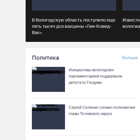
В Вологодскую область поступило еще
Извест
пять тысяч доз вакцины «Гам-Ковид-
вологжа
Вак»
Политика
Больше
Инициативы вологодских
парламентариев поддержали
депутаты Госдумы
Сергей Селянин сложил полномочия
главы Тотемского округа