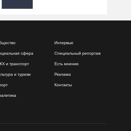
05.08.26 / 16:22
Житель Москвы пострадал в опрокинувшемся
под Вытегрой грузовике
05.08.26 / 16:19
бщество
Интервью
оциальная сфера
Специальный репортаж
Георгий Филимонов: Мы создаём новую
архитектуру строительного рынка в области
КХ и транспорт
Есть мнение
05.08.26 / 16:01
льтура и туризм
Реклама
порт
Контакты
В Вологодской области клещи покусали уже
13,4 тысячи человек
налитика
05.08.26 / 15:47
Более 17 тысяч онкоскринингов проведено на
Вологодчине с начала года