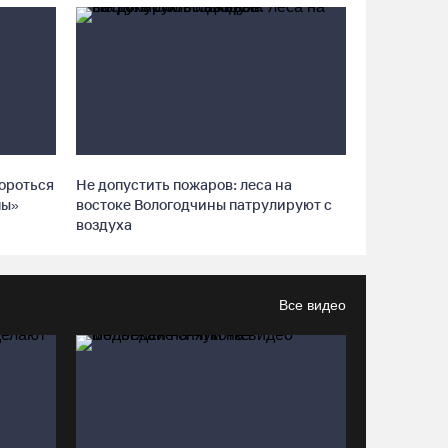
06.08.26 / 11:43
Череповецкие каратисты взяли серебро и
бронзу на Russia Open - 2026
06.08.26 / 11:39
бороться
Не допустить пожаров: леса на
В поселке Щепье Бабаевского округа открыли
пы»
востоке Вологодчины патрулируют с
отремонтированный мост
воздуха
06.08.26 / 11:20
Вологодская шахматистка в составе сборной
Все видео
РФ взяла золото «Матча Дружбы» в Китае
06.08.26 / 11:02
58-летняя вологжанка на электросамокате
врезалась в машину и попала в больницу