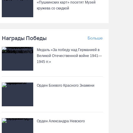
«Пушкинских карт» посетят Музей
05.08.26 / 20:20
кружева со скидкой
Четырех пьяных водителей и 23 без прав
задержали за сутки вологодские гаишники
05.08.26 / 17:45
Награды Победы
Больше
Медаль «За победу над Германией в
В заречной части Вологды открылся новый
Великой Отечественной войне 1941—
офис МФЦ
1945 гг.»
05.08.26 / 17:09
Орден Боевого Красного Знамени
В Вологде на 18 дворовых территориях
завершены работы по благоустройству
05.08.26 / 16:36
Осановская роща в Вологде стала
Орден Александра Невского
современным парком с есенинским
настроением