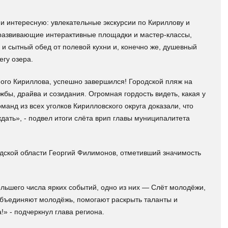
 интересную: увлекательные экскурсии по Кириллову и
развивающие интерактивные площадки и мастер-классы,
и сытный обед от полевой кухни и, конечно же, душевный
егу озера.
го Кириллова, успешно завершился! Городской пляж на
бы, драйва и созидания. Огромная гордость видеть, какая у
манд из всех уголков Кирилловского округа доказали, что
дать», - подвел итоги слёта врип главы муниципалитета
дской области Георгий Филимонов, отметивший значимость
ольшего числа ярких событий, одно из них — Слёт молодёжи,
бъединяют молодёжь, помогают раскрыть таланты и
» - подчеркнул глава региона.