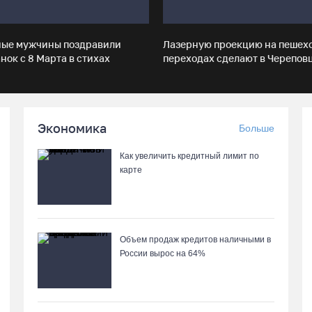
ные мужчины поздравили
Лазерную проекцию на пешех
нок с 8 Марта в стихах
переходах сделают в Черепов
Экономика
Больше
Как увеличить кредитный лимит по
карте
Объем продаж кредитов наличными в
России вырос на 64%