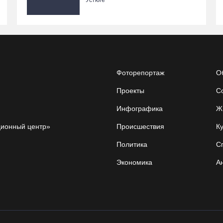
Устюге
Фоторепортаж
О
Проекты
С
Инфографика
Ж
ционный центр»
Происшествия
Ку
Политика
С
Экономика
А