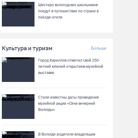
06.08.26 / 09:33
Шестеро вологодских школьников
поедут в путешествие по стране в
поезде-отеле
Четыре волейболистки из Череповца готовятся
к молодежному чемпионату Европы
06.08.26 / 09:05
Культура и туризм
Больше
Самая маленькая и самая ценная
баскетболистка Анастасия Сущик вновь в
Город Кириллов отметил свой 250-
«Чевакате»
летний юбилей открытием музейной
выставки
06.08.26 / 08:57
«Алмаз» выиграл у «Красной машины», но
Стали известны даты проведения
остался без золота космического турнира
музейной акции «Огни вечерней
06.08.26 / 08:50
Вологды»
«Единая Россия» получила первое место в
бюллетене на выборах в Госдуму
В Вологде родители владельцев