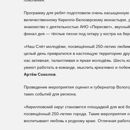
поколения.
Программу для ребят подготовили очень насыщенную и
величественному Кирилло-Белозерскому монастырю, 
знакомство с деятельностью АНО «Пересвет», вкусный 
финал дня — тёплые песни под гитару у костра на бер
«Наш Слёт молодёжи, посвящённый 250-летию любимо
целый день превратился в настоящую территорию друж
нас активная, талантливая и яркая молодёжь. Шесть ко
умеют работать в команде, мыслить креативно и побеж
Артём Соколов
.
Проведение мероприятия оценил и губернатор Волого
таких событий для региона.
«Кирилловский округ становится площадкой для всё б
посвящённый 250-летию города. Такие мероприятия о
воспитывают любовь к родному краю. Отличная работа!