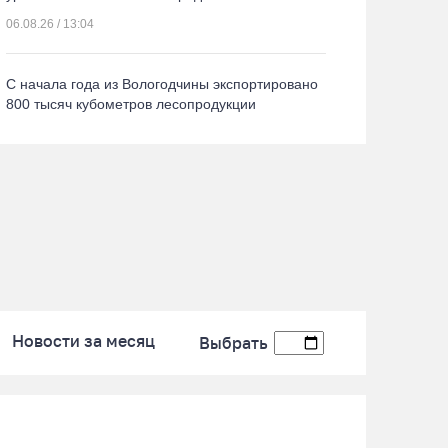
06.08.26 / 13:04
В Кириллове прошёл молодёжный слёт, посвящённый 250-летию города
С начала года из Вологодчины экспортировано
800 тысяч кубометров лесопродукции
06.08.26 / 12:49
Пострадавшего в ДТП под Вологдой
мотоциклиста госпитализировали в больницу
06.08.26 / 12:36
Более 35 тысяч телемедицинских консультаций
проведено на Вологодчине
Новости за месяц
Выбрать
06.08.26 / 11:59
В Шекснинском округе утонул выпавший из
лодки пенсионер