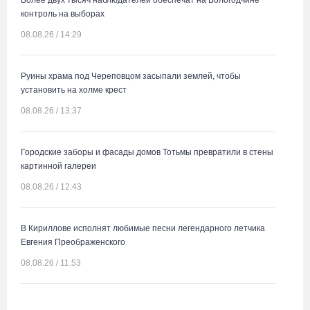
Более двух тысяч наблюдателей обеспечат на Вологодчине
контроль на выборах
08.08.26 / 14:29
Руины храма под Череповцом засыпали землей, чтобы
установить на холме крест
08.08.26 / 13:37
Городские заборы и фасады домов Тотьмы превратили в стены
картинной галереи
08.08.26 / 12:43
В Кириллове исполнят любимые песни легендарного летчика
Евгения Преображенского
08.08.26 / 11:53
Жители Устюжны изготовят «Птиц одного полета» и пробегут