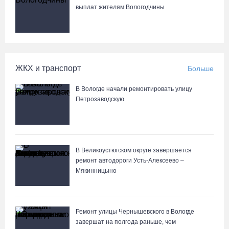
выплат жителям Вологодчины
Более 6 тысяч программ для детей представили кружки и
секции на Вологодчине
07.08.26 / 10:56
ЖКХ и транспорт
Больше
В Вологде иномарка сбила 12-летнего велосипедиста
07.08.26 / 10:36
В Вологде начали ремонтировать улицу
Петрозаводскую
В Устюжне масштабно отметят 774-летие города фестивалем
кузнечного мастерства
07.08.26 / 10:24
В Великоустюгском округе завершается
ремонт автодороги Усть-Алексеево –
Мякинницыно
Почти 60 тысяч вологжан научились защищать себя от
киберугроз
07.08.26 / 09:55
Ремонт улицы Чернышевского в Вологде
завершат на полгода раньше, чем