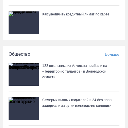
07.08.26 / 13:39
Как увеличить кредитный лимит по карте
Кириллов станет новой столицей «Серебряного ожерелья» в
свой 250-летний юбилей
07.08.26 / 13:36
Речные трамвайчики будут бесплатно катать вологжан и гостей
Общество
Больше
города 8 и 9 августа
07.08.26 / 12:49
122 школьника из Алчевска прибыли на
«Территорию талантов» в Вологодской
области
Череповецкая пенсионерка продала украшения и лишилась
более полумиллиона рублей
07.08.26 / 12:32
Семерых пьяных водителей и 34 без прав
задержали за сутки вологодские гаишники
Мебель и оборудование закупаются для Сперовского ФАПа в
Вытегорском округе