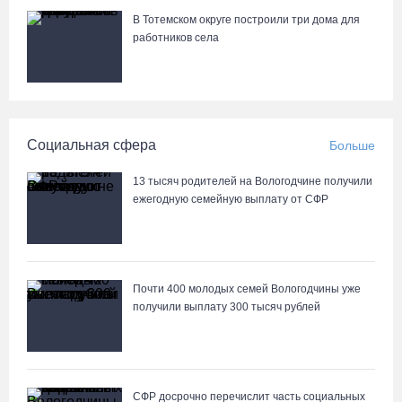
07.08.26 / 12:07
В Тотемском округе построили три дома для
работников села
В центре Вологды появилось необычное кафе в автобусе
07.08.26 / 12:00
Из-за ремонта путей часть череповецких трамваев остановят
Социальная сфера
Больше
на три дня
07.08.26 / 11:22
13 тысяч родителей на Вологодчине получили
ежегодную семейную выплату от СФР
На Вологодчине готовность котельных к отопительному сезону
превысила 65%
07.08.26 / 11:19
Почти 400 молодых семей Вологодчины уже
получили выплату 300 тысяч рублей
В 2026 году аппараты МРТ появятся в двух вологодских
медучреждениях
07.08.26 / 11:18
СФР досрочно перечислит часть социальных