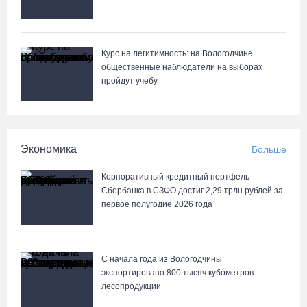
07.08.26 / 14:42
Завершен первый этап благоустройства прибрежной зоны
Курс на легитимность: на Вологодчине
Шекснинского водохранилища
общественные наблюдатели на выборах
пройдут учебу
07.08.26 / 14:25
Череповчанку задержали с наркотиками: общая масса изъятого
превысила 527 г
Экономика
Больше
07.08.26 / 14:20
Корпоративный кредитный портфель
Сбербанка в СЗФО достиг 2,29 трлн рублей за
В Кириллове впервые пройдет фестиваль «Рэп на Руси» в
первое полугодие 2026 года
честь юбилея города
07.08.26 / 13:40
С начала года из Вологодчины
экспортировано 800 тысяч кубометров
В Череповце госпитализировали пострадавшего в ДТП
лесопродукции
мотоциклиста и его пассажира