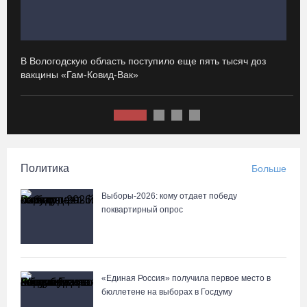
07.08.26 / 16:46
Под Харовском пьяный водитель «Тойоты» слетел с трассы в
В Вологодскую область поступило еще пять тысяч доз
И
кювет и опрокинулся
вакцины «Гам-Ковид-Вак»
с
07.08.26 / 15:23
Вологодчина экспортировала в страны ЕС 4,2 тысячи тонн
технического жира
Политика
Больше
07.08.26 / 15:08
Выборы-2026: кому отдает победу
Бизнес Северо-Запада столкнулся с более чем 1,5 тысячи
поквартирный опрос
DDoS-атак за шесть месяцев
07.08.26 / 14:58
«Единая Россия» получила первое место в
75-летний бегун из Великого Устюга стал чемпионом России
бюллетене на выборах в Госдуму
среди ветеранов