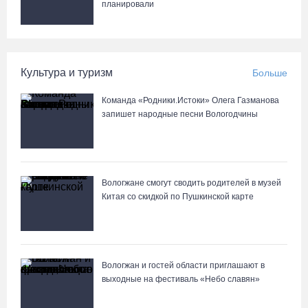
Неизвестный мужчина погиб в подожженном в Вологодской
планировали
области магазине
07.08.26 / 09:25
Культура и туризм
Больше
На Вологодчине подвели итоги XII областной Спартакиады
ветеранов и пенсионеров
Команда «Родники.Истоки» Олега Газманова
07.08.26 / 09:23
запишет народные песни Вологодчины
Манты, речные прогулки и концерты музыкантов ждут гостей на
Дне города Тотьмы
Вологжане смогут сводить родителей в музей
07.08.26 / 08:49
Китая со скидкой по Пушкинской карте
Вологжан и гостей области приглашают в
выходные на фестиваль «Небо славян»