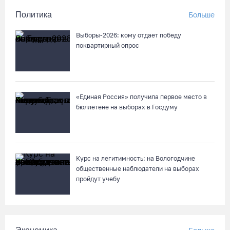
Политика
Больше
08.08.26 / 10:22
Выборы-2026: кому отдает победу
Две телеги «органики» станут главным призом лотереи
поквартирный опрос
фестиваля «Батранский лен»
08.08.26 / 09:56
«Единая Россия» получила первое место в
8 августа в Череповце пройдет праздник баскетбола и
бюллетене на выборах в Госдуму
брейкинга
08.08.26 / 09:15
10 пьяных водителей и 23 без прав остановили за сутки
Курс на легитимность: на Вологодчине
вологодские гаишники
общественные наблюдатели на выборах
пройдут учебу
07.08.26 / 18:12
Заявка на создание университетского кампуса в Череповце
направлена в Минобрнауки РФ