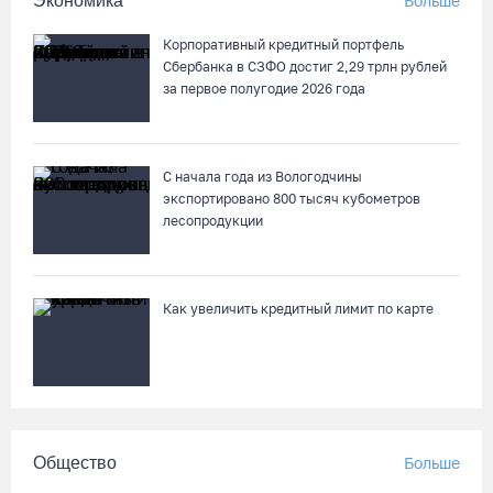
Экономика
Больше
07.08.26 / 17:25
Корпоративный кредитный портфель
Сбербанка в СЗФО достиг 2,29 трлн рублей
В выходные на Вологодчине станет известен обладатель
за первое полугодие 2026 года
футбольного кубка региона
07.08.26 / 17:15
С начала года из Вологодчины
экспортировано 800 тысяч кубометров
Девушка пострадала в ДТП под Кирилловом по вине пьяного
лесопродукции
подростка на квадроцикле
07.08.26 / 16:46
Как увеличить кредитный лимит по карте
Под Харовском пьяный водитель «Тойоты» слетел с трассы в
кювет и опрокинулся
07.08.26 / 15:23
Вологодчина экспортировала в страны ЕС 4,2 тысячи тонн
Общество
Больше
технического жира