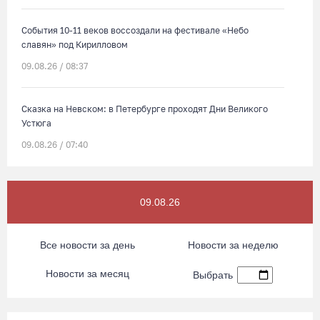
События 10-11 веков воссоздали на фестивале «Небо
славян» под Кирилловом
09.08.26 / 08:37
Сказка на Невском: в Петербурге проходят Дни Великого
Устюга
09.08.26 / 07:40
В Вологодской области впервые пройдет фестиваль памяти
Ольги Фокиной
09.08.26
08.08.26 / 18:27
Все новости за день
Новости за неделю
Вологжанину грозит штраф за рекламу наркотиков
Новости за месяц
Выбрать
08.08.26 / 17:36