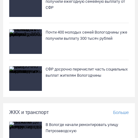
07.08.26 / 14:20
получили ежегодную семейную выплату от
СФР
В Кириллове впервые пройдет фестиваль «Рэп на Руси» в
честь юбилея города
Почти 400 молодых семей Вологодчины уже
07.08.26 / 13:40
получили выплату 300 тысяч рублей
В Череповце госпитализировали пострадавшего в ДТП
мотоциклиста и его пассажира
07.08.26 / 13:39
СФР досрочно перечислит часть социальных
выплат жителям Вологодчины
Кириллов станет новой столицей «Серебряного ожерелья» в
свой 250-летний юбилей
07.08.26 / 13:36
ЖКХ и транспорт
Больше
Речные трамвайчики будут бесплатно катать вологжан и
В Вологде начали ремонтировать улицу
гостей города 8 и 9 августа
Петрозаводскую
07.08.26 / 12:49