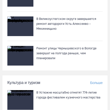
Череповецкая пенсионерка продала украшения и лишилась
более полумиллиона рублей
В Великоустюгском округе завершается
ремонт автодороги Усть-Алексеево –
07.08.26 / 12:32
Мякинницыно
Мебель и оборудование закупаются для Сперовского ФАПа в
Вытегорском округе
Ремонт улицы Чернышевского в Вологде
07.08.26 / 12:07
завершат на полгода раньше, чем
планировали
В центре Вологды появилось необычное кафе в автобусе
07.08.26 / 12:00
Культура и туризм
Больше
Из-за ремонта путей часть череповецких трамваев
В Устюжне масштабно отметят 774-летие
остановят на три дня
города фестивалем кузнечного мастерства
07.08.26 / 11:22