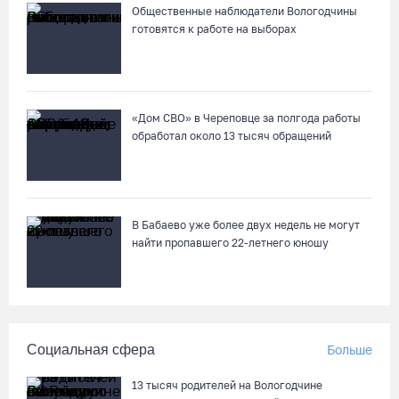
07.08.26 / 15:08
Общественные наблюдатели Вологодчины
готовятся к работе на выборах
Бизнес Северо-Запада столкнулся с более чем 1,5 тысячи
DDoS-атак за шесть месяцев
07.08.26 / 14:58
«Дом СВО» в Череповце за полгода работы
обработал около 13 тысяч обращений
75-летний бегун из Великого Устюга стал чемпионом России
среди ветеранов
07.08.26 / 14:42
В Бабаево уже более двух недель не могут
найти пропавшего 22-летнего юношу
Завершен первый этап благоустройства прибрежной зоны
Шекснинского водохранилища
07.08.26 / 14:25
Социальная сфера
Больше
Череповчанку задержали с наркотиками: общая масса
изъятого превысила 527 г
13 тысяч родителей на Вологодчине