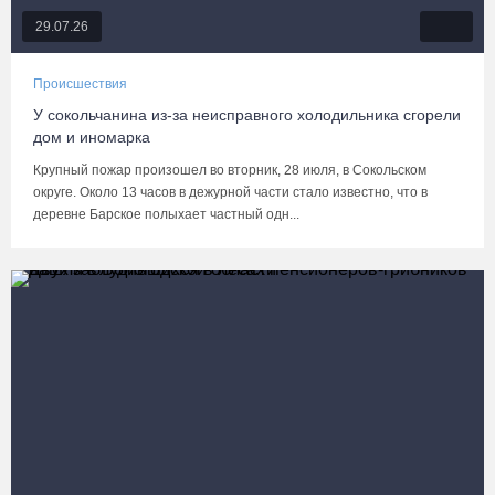
29.07.26
Происшествия
У сокольчанина из-за неисправного холодильника сгорели
дом и иномарка
Крупный пожар произошел во вторник, 28 июля, в Сокольском
округе. Около 13 часов в дежурной части стало известно, что в
деревне Барское полыхает частный одн...