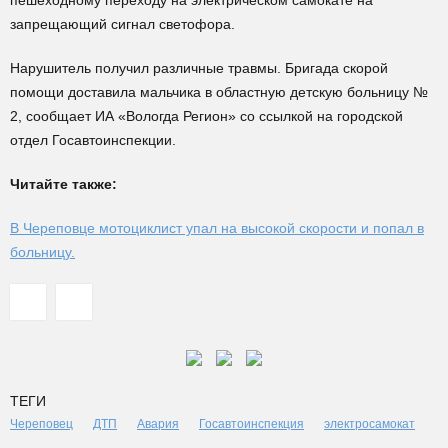
пешеходному переходу на электрическом самокате на
запрещающий сигнал светофора.
Нарушитель получил различные травмы. Бригада скорой
помощи доставила мальчика в областную детскую больницу №
2, сообщает ИА «Вологда Регион» со ссылкой на городской
отдел Госавтоинспекции.
Читайте также:
В Череповце мотоциклист упал на высокой скорости и попал в
больницу.
ТЕГИ
Череповец
ДТП
Авария
Госавтоинспекция
электросамокат