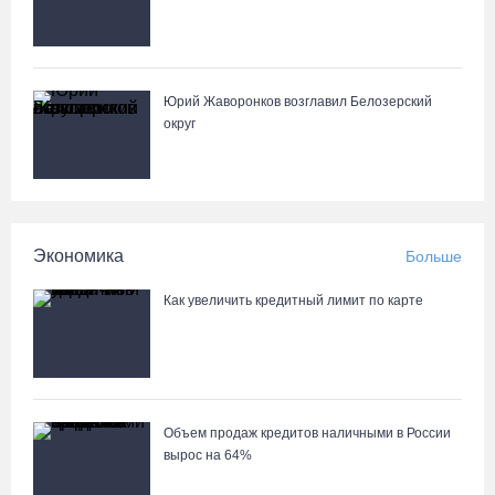
Известные мужчины поздравили вологжанок с 8 Марта в
стихах
Город Кириллов отметил свой 250-летний юбилей открытием
музейной выставки
Юрий Жаворонков возглавил Белозерский
04.08.26 / 17:45
округ
Сотрудники колонии в Шексне предотвратили доставку
заключенным 11 телефонов
04.08.26 / 17:18
Экономика
Больше
Пять пьяных водителей и 15 без прав задержали за сутки
Как увеличить кредитный лимит по карте
вологодские гаишники
04.08.26 / 17:01
Объем продаж кредитов наличными в России
вырос на 64%