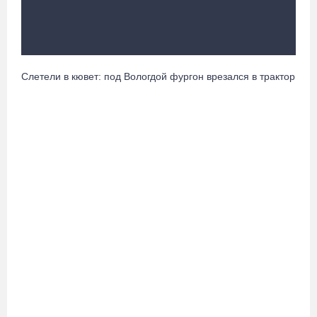
Осановская роща в Вологде стала современным парком с
есенинским настроением
05.08.26 / 16:22
Слетели в кювет: под Вологдой фургон врезался в трактор
Житель Москвы пострадал в опрокинувшемся под Вытегрой
грузовике
05.08.26 / 16:19
Георгий Филимонов: Мы создаём новую архитектуру
строительного рынка в области
05.08.26 / 16:01
В Вологодской области клещи покусали уже 13,4 тысячи
человек
05.08.26 / 15:47