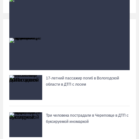
Происшествия
Больше
В Череповце при пожаре в дачном доме
погибла женщина
17-летний пассажир погиб в Вологодской
Вологжане сняли на видео медведей на Чукотке
области в ДТП с лосем
Три человека пострадали в Череповце в ДТП с
буксируемой иномаркой