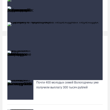
Вологодские врачи спасли подростка,
поранившегося работающей бензопилой
Социальная сфера
Больше
13 тысяч родителей на Вологодчине получили
ежегодную семейную выплату от СФР
Сбитую в Череповце женщину-нарушительницу
госпитализировали в больницу
Почти 400 молодых семей Вологодчины уже
Лазерную проекцию на пешеходных переходах сделают в
получили выплату 300 тысяч рублей
Череповце