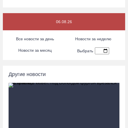
«Единая Россия» получила первое место в бюллетене на
06.08.26
выборах в Госдуму
05.08.26 / 20:20
Все новости за день
Новости за неделю
Четырех пьяных водителей и 23 без прав задержали за сутки
Новости за месяц
Выбрать
вологодские гаишники
05.08.26 / 17:45
Другие новости
В заречной части Вологды открылся новый офис МФЦ
05.08.26 / 17:09
В Вологде на 18 дворовых территориях завершены работы по
благоустройству
05.08.26 / 16:36