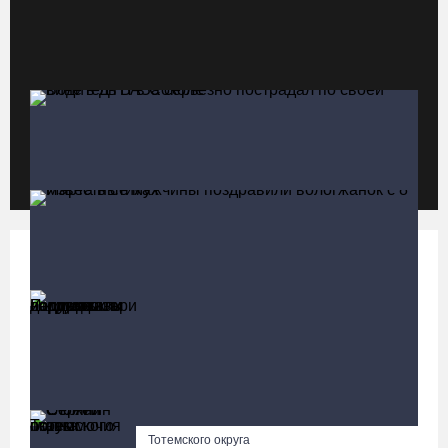
Новое пространство с качелями появится у драмтеатра в
Вологде
05.08.26 / 09:30
Заблудившуюся семью с двумя детьми нашли в лесу под
Вологдой
05.08.26 / 09:23
Политика
Больше
Шестеро вологодских школьников поедут в путешествие по
стране в поезде-отеле
Инициативы вологодских парламентариев
поддержали депутаты Госдумы
05.08.26 / 09:01
Водитель ВАЗа серьезно пострадал по своей вине в ДТП в
Соколе
В августе медики «Здравдесанта» продолжат работу в округах
Вологодчины
Сергей Селянин сложил полномочия главы
04.08.26 / 18:45
Тотемского округа