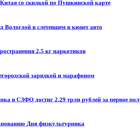
й Китая со скидкой по Пушкинской карте
од Вологдой в слетевшем в кювет авто
ространения 2,5 кг наркотиков
егородской зарядкой и марафоном
а в СЗФО достиг 2,29 трлн рублей за первое полу
днованию Дня физкультурника