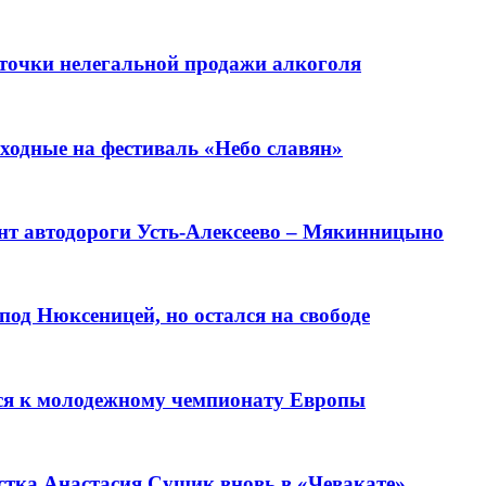
 точки нелегальной продажи алкоголя
ходные на фестиваль «Небо славян»
нт автодороги Усть-Алексеево – Мякинницыно
од Нюксеницей, но остался на свободе
тся к молодежному чемпионату Европы
стка Анастасия Сущик вновь в «Чевакате»