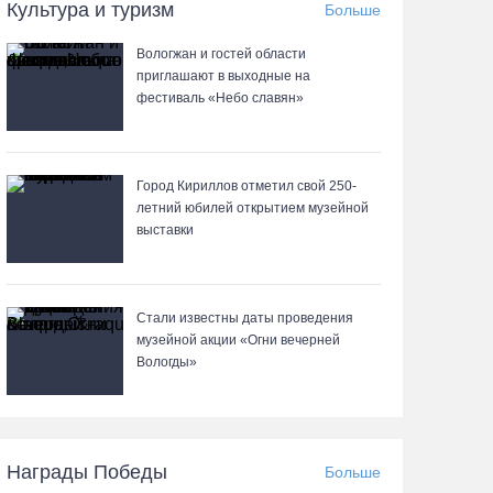
07.08.26 / 09:55
Культура и туризм
Больше
Вологжан и гостей области
Неизвестный мужчина погиб в подожженном в
приглашают в выходные на
Вологодской области магазине
фестиваль «Небо славян»
07.08.26 / 09:25
На Вологодчине подвели итоги XII областной
Город Кириллов отметил свой 250-
Спартакиады ветеранов и пенсионеров
летний юбилей открытием музейной
выставки
07.08.26 / 09:23
Манты, речные прогулки и концерты
Стали известны даты проведения
музыкантов ждут гостей на Дне города Тотьмы
музейной акции «Огни вечерней
Вологды»
07.08.26 / 08:49
Вологодские «пчелки» усилились еще одним
игроком из российской Премьер-лиги
Награды Победы
Больше
07.08.26 / 08:31