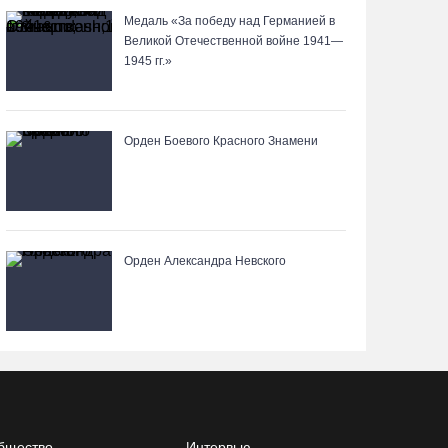
Медаль «За победу над Германией в
Великой Отечественной войне 1941—
Поражение от «Фанкома» отбросило ФК
1945 гг.»
«Череповец» на предпоследнее место
«Кольца»
07.08.26 / 08:12
Орден Боевого Красного Знамени
Череповчанки в национальных костюмах стали
героями снимков фотографа с горы Афон
06.08.26 / 20:20
Орден Александра Невского
Общественные наблюдатели Вологодчины
готовятся к работе на выборах
06.08.26 / 19:28
«Дом СВО» в Череповце за полгода работы
обработал около 13 тысяч обращений
бщество
Интервью