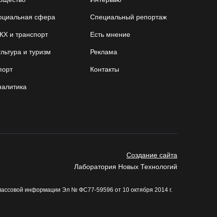
06.08.26 / 18:44
оциальная сфера
Специальный репортаж
В Вологде начали ремонтировать улицу
КХ и транспорт
Есть мнение
Петрозаводскую
льтура и туризм
Реклама
06.08.26 / 17:55
порт
Контакты
В Бабаево уже более двух недель не могут
налитика
найти пропавшего 22-летнего юношу
06.08.26 / 17:45
Выборы-2026: кому отдает победу
поквартирный опрос
Создание сайта
06.08.26 / 17:18
Лаборатория Новых Технологий
массовой информации Эл № ФС77-59596 от 10 октября 2014 г.
Команда «Родники.Истоки» Олега Газманова
запишет народные песни Вологодчины
06.08.26 / 17:10