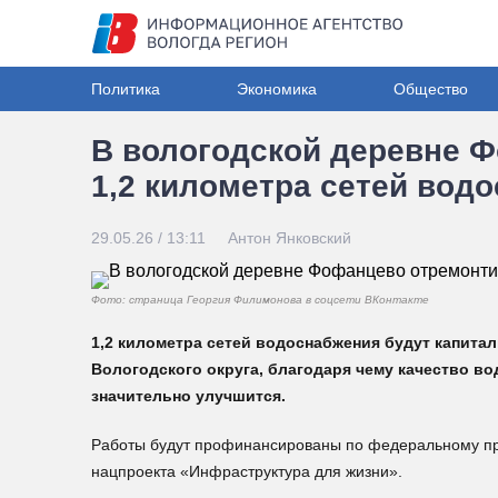
Политика
Экономика
Общество
В вологодской деревне 
1,2 километра сетей вод
29.05.26 / 13:11
Антон Янковский
Фото: страница Георгия Филимонова в соцсети ВКонтакте
1,2 километра сетей водоснабжения будут капита
Вологодского округа, благодаря чему качество в
значительно улучшится.
Работы будут профинансированы по федеральному п
нацпроекта «Инфраструктура для жизни».