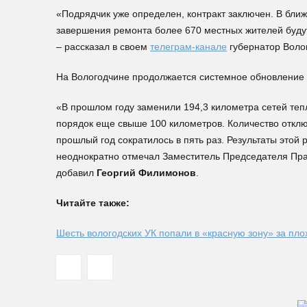
«Подрядчик уже определен, контракт заключен. В бли
завершения ремонта более 670 местных жителей буд
– рассказал в своем
телеграм-канале
губернатор Воло
На Вологодчине продолжается системное обновление
«В прошлом году заменили 194,3 километра сетей тепл
порядок еще свыше 100 километров. Количество отклю
прошлый год сократилось в пять раз. Результаты это
неоднократно отмечал Заместитель Председателя Пра
добавил
Георгий Филимонов
.
Читайте также:
Шесть вологодских УК попали в «красную зону» за пло