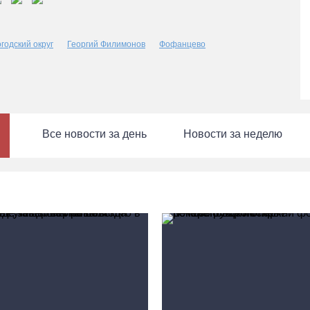
годский округ
Георгий Филимонов
Фофанцево
Все новости за день
Новости за неделю