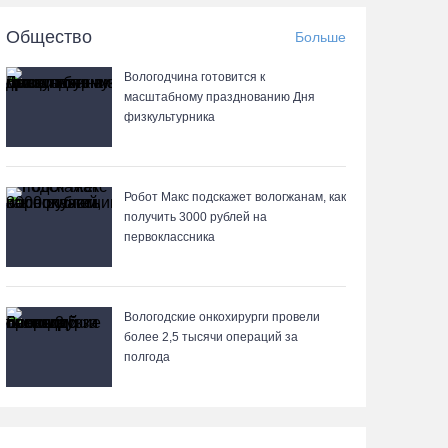
07.08.26 / 11:18
Общество
Больше
Более 6 тысяч программ для детей
Вологодчина готовится к
представили кружки и секции на Вологодчине
масштабному празднованию Дня
физкультурника
07.08.26 / 10:56
В Вологде иномарка сбила 12-летнего
велосипедиста
Робот Макс подскажет вологжанам, как
получить 3000 рублей на
07.08.26 / 10:36
первоклассника
В Устюжне масштабно отметят 774-летие
города фестивалем кузнечного мастерства
Вологодские онкохирурги провели
более 2,5 тыcячи операций за
07.08.26 / 10:24
полгода
Почти 60 тысяч вологжан научились защищать
себя от киберугроз