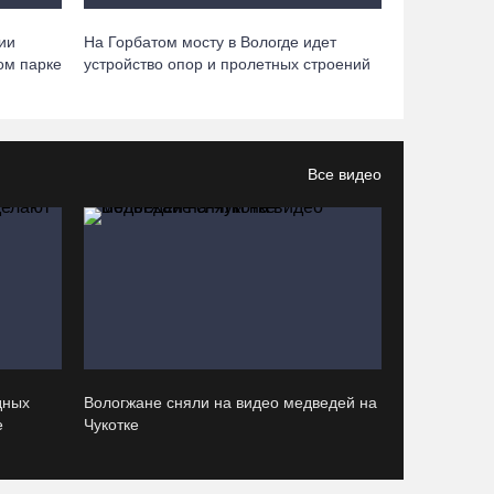
07.08.26 / 12:07
ии
На Горбатом мосту в Вологде идет
ом парке
устройство опор и пролетных строений
В центре Вологды появилось необычное кафе в
автобусе
07.08.26 / 12:00
Все видео
Из-за ремонта путей часть череповецких
трамваев остановят на три дня
07.08.26 / 11:22
На Вологодчине готовность котельных к
отопительному сезону превысила 65%
07.08.26 / 11:19
дных
Вологжане сняли на видео медведей на
е
Чукотке
В 2026 году аппараты МРТ появятся в двух
вологодских медучреждениях