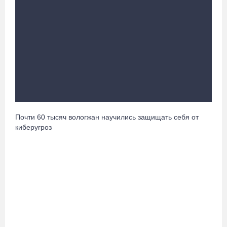
В Кириллове исполнят любимые песни легендарного летчика
Евгения Преображенского
08.08.26 / 11:53
Жители Устюжны изготовят «Птиц одного полета» и пробегут
774 метра
08.08.26 / 11:12
В честь освящения нового храма на Вологодчине выступит хор
Почти 60 тысяч вологжан научились защищать себя от
грузинского монастыря
киберугроз
08.08.26 / 10:41
На V фестивале «Небо Славян» организуют трейл для
любителей бега
08.08.26 / 10:22
Две телеги «органики» станут главным призом лотереи