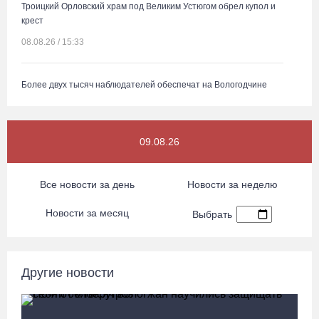
Троицкий Орловский храм под Великим Устюгом обрел купол и
крест
08.08.26 / 15:33
Более двух тысяч наблюдателей обеспечат на Вологодчине
контроль на выборах
08.08.26 / 14:29
09.08.26
Руины храма под Череповцом засыпали землей, чтобы
установить на холме крест
Все новости за день
Новости за неделю
08.08.26 / 13:37
Новости за месяц
Выбрать
Городские заборы и фасады домов Тотьмы превратили в стены
картинной галереи
Другие новости
08.08.26 / 12:43