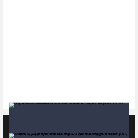
футбольного кубка региона
07.08.26 / 17:15
Девушка пострадала в ДТП под Кирилловом по вине пьяного
подростка на квадроцикле
07.08.26 / 16:46
Под Харовском пьяный водитель «Тойоты» слетел с трассы в
кювет и опрокинулся
07.08.26 / 15:23
Вологодчина экспортировала в страны ЕС 4,2 тысячи тонн
технического жира
07.08.26 / 15:08
Популярные видео
Все видео
Бизнес Северо-Запада столкнулся с более чем 1,5 тысячи
DDoS-атак за шесть месяцев