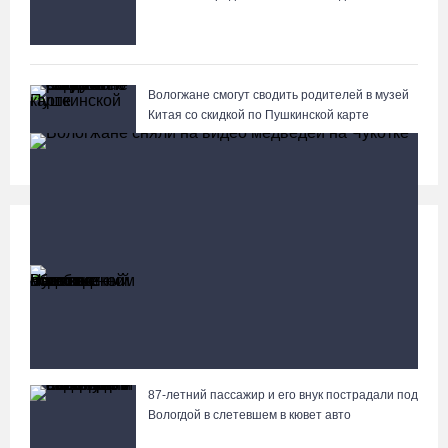
Вологжане смогут сводить родителей в музей
Китая со скидкой по Пушкинской карте
Происшествия
Больше
Неизвестный мужчина погиб в подожженном в
Вологодской области магазине
87-летний пассажир и его внук пострадали под
Вологжане сняли на видео медведей на Чукотке
Вологдой в слетевшем в кювет авто