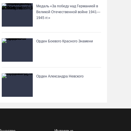
06.08.26 / 14:43
Медаль «За победу над Германией в
Великой Отечественной войне 1941—
1945 гг.»
88-летняя вологжанка приняла мошенника за
сына и отдала курьеру 650 тысяч рублей
06.08.26 / 14:33
Орден Боевого Красного Знамени
Робот Макс подскажет вологжанам, как
получить 3000 рублей на первоклассника
06.08.26 / 13:57
Орден Александра Невского
Вологодские онкохирурги провели более 2,5
тыcячи операций за полгода
06.08.26 / 13:28
В Вологодской области спрогнозировали
урожай семян хвойных пород
бщество
Интервью