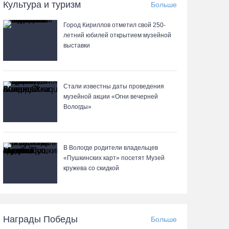
06.08.26 / 15:39
Культура и туризм
Больше
Город Кириллов отметил свой 250-
Четверых вологжан осудили за попытку
летний юбилей открытием музейной
распространения 2,5 кг наркотиков
выставки
06.08.26 / 15:05
День физкультурника в Вологде отметят
Стали известны даты проведения
общегородской зарядкой и марафоном
музейной акции «Огни вечерней
Вологды»
06.08.26 / 14:44
Корпоративный кредитный портфель
В Вологде родители владельцев
Сбербанка в СЗФО достиг 2,29 трлн рублей за
«Пушкинских карт» посетят Музей
первое полугодие 2026 года
кружева со скидкой
06.08.26 / 14:44
Вологодчина готовится к масштабному
Награды Победы
Больше
празднованию Дня физкультурника