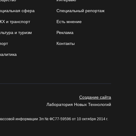
06.08.26 / 13:04
оциальная сфера
Специальный репортаж
С начала года из Вологодчины экспортировано
КХ и транспорт
Есть мнение
800 тысяч кубометров лесопродукции
льтура и туризм
Реклама
06.08.26 / 12:49
порт
Контакты
Пострадавшего в ДТП под Вологдой
налитика
мотоциклиста госпитализировали в больницу
06.08.26 / 12:36
Более 35 тысяч телемедицинских консультаций
проведено на Вологодчине
Создание сайта
06.08.26 / 11:59
Лаборатория Новых Технологий
массовой информации Эл № ФС77-59596 от 10 октября 2014 г.
В Шекснинском округе утонул выпавший из
лодки пенсионер
06.08.26 / 11:43