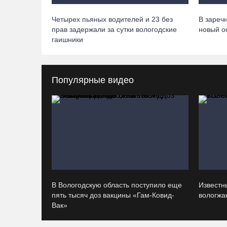
Четырех пьяных водителей и 23 без
В зареч
прав задержали за сутки вологодские
новый 
гаишники
Популярные видео
В Вологодскую область поступило еще
Известн
пять тысяч доз вакцины «Гам-Ковид-
вологжан
Вак»