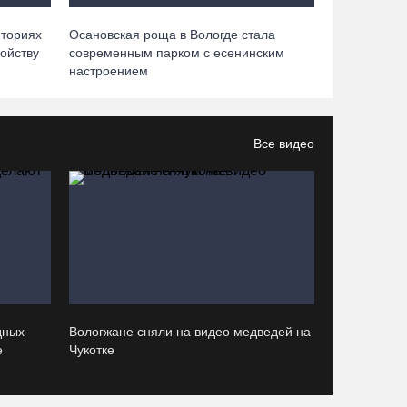
06.08.26 / 17:45
иториях
Осановская роща в Вологде стала
ойству
современным парком с есенинским
Выборы-2026: кому отдает победу
настроением
поквартирный опрос
06.08.26 / 17:18
Все видео
Команда «Родники.Истоки» Олега Газманова
запишет народные песни Вологодчины
06.08.26 / 17:10
122 школьника из Алчевска прибыли на
«Территорию талантов» в Вологодской области
06.08.26 / 17:05
дных
Вологжане сняли на видео медведей на
е
Чукотке
Семерых пьяных водителей и 34 без прав
задержали за сутки вологодские гаишники