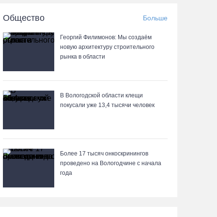
06.08.26 / 16:36
Общество
Больше
В Тотемском округе построили три дома для
Георгий Филимонов: Мы создаём
работников села
новую архитектуру строительного
рынка в области
06.08.26 / 16:12
Детская футбольная секция ВоГУ получила
поддержку РФС
В Вологодской области клещи
покусали уже 13,4 тысячи человек
06.08.26 / 15:42
Вологжане смогут сводить родителей в музей
Китая со скидкой по Пушкинской карте
Более 17 тысяч онкоскринингов
проведено на Вологодчине с начала
06.08.26 / 15:40
года
87-летний пассажир и его внук пострадали под
Вологдой в слетевшем в кювет авто