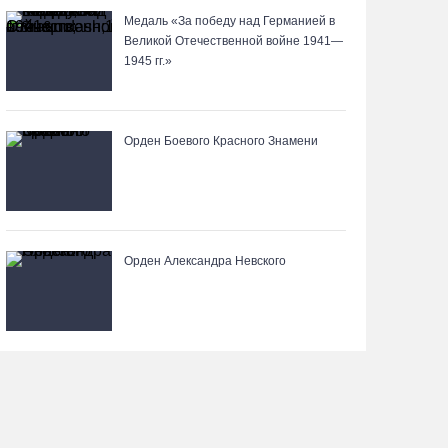
05.08.26 / 15:25
Медаль «За победу над Германией в
Великой Отечественной войне 1941—
1945 гг.»
Шумоэкран на Белозерском шоссе в Вологде
превратили в космическую галерею
05.08.26 / 15:09
Орден Боевого Красного Знамени
Ремонт улицы Чернышевского в Вологде
завершат на полгода раньше, чем планировали
05.08.26 / 14:54
Орден Александра Невского
В Вологде две сестры из-за замены домофона
перевели мошенникам 3,5 млн рублей
05.08.26 / 14:13
Вологжанам предлагают сосчитать на кустах
домовых и полевых воробьев