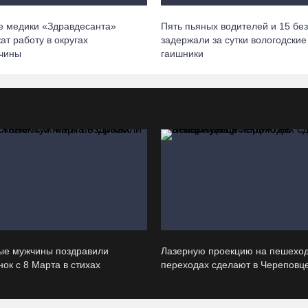
те медики «Здравдесанта»
Пять пьяных водителей и 15 без
ат работу в округах
задержали за сутки вологодские
чины
гаишники
ые мужчины поздравили
Лазерную проекцию на пешехо
ок с 8 Марта в стихах
переходах сделают в Череповц