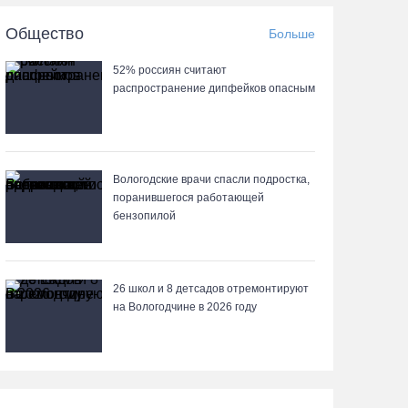
05.08.26 / 17:45
Общество
Больше
В заречной части Вологды открылся новый
52% россиян считают
офис МФЦ
распространение дипфейков опасным
05.08.26 / 17:09
В Вологде на 18 дворовых территориях
завершены работы по благоустройству
Вологодские врачи спасли подростка,
поранившегося работающей
05.08.26 / 16:36
бензопилой
Осановская роща в Вологде стала
современным парком с есенинским
26 школ и 8 детсадов отремонтируют
настроением
на Вологодчине в 2026 году
05.08.26 / 16:22
Житель Москвы пострадал в опрокинувшемся
под Вытегрой грузовике