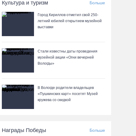
Культура и туризм
Больше
05.08.26 / 16:19
Город Кириллов отметил свой 250-
летний юбилей открытием музейной
Георгий Филимонов: Мы создаём новую
выставки
архитектуру строительного рынка в области
05.08.26 / 16:01
Стали известны даты проведения
В Вологодской области клещи покусали уже
музейной акции «Огни вечерней
13,4 тысячи человек
Вологды»
05.08.26 / 15:47
В Вологде родители владельцев
Более 17 тысяч онкоскринингов проведено на
«Пушкинских карт» посетят Музей
Вологодчине с начала года
кружева со скидкой
05.08.26 / 15:44
Разбившегося водителя кроссового мотоцикла
Награды Победы
Больше
доставили в Вытегорскую ЦРБ