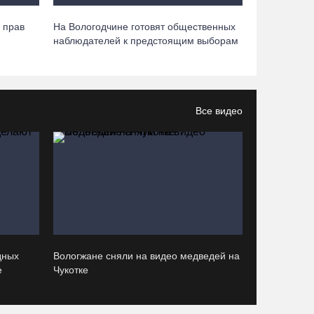
 прав
На Вологодчине готовят общественных
Самая маленькая и самая ценная
наблюдателей к предстоящим выборам
баскетболистка Анастасия Сущик вновь в
«Чевакате»
06.08.26 / 08:57
Все видео
«Алмаз» выиграл у «Красной машины», но
остался без золота космического турнира
06.08.26 / 08:50
«Единая Россия» получила первое место в
бюллетене на выборах в Госдуму
05.08.26 / 20:20
дных
Вологжане сняли на видео медведей на
е
Чукотке
Четырех пьяных водителей и 23 без прав
задержали за сутки вологодские гаишники