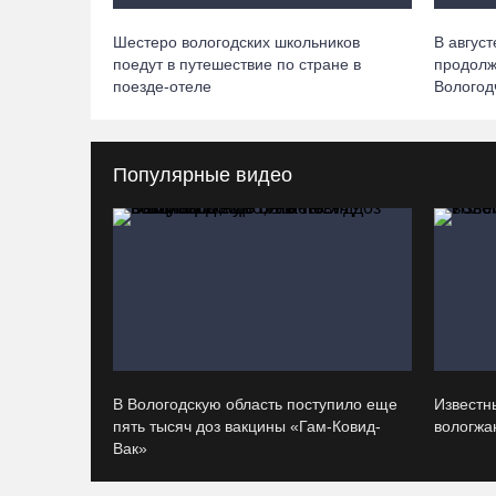
Шестеро вологодских школьников
В авгус
поедут в путешествие по стране в
продолж
поезде-отеле
Вологод
Популярные видео
В Вологодскую область поступило еще
Известн
пять тысяч доз вакцины «Гам-Ковид-
вологжан
Вак»