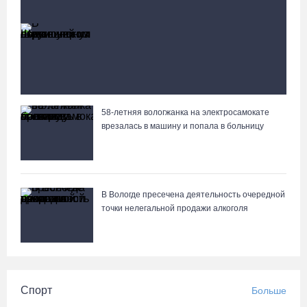
Происшествия
Больше
В Шекснинском округе утонул выпавший из
лодки пенсионер
58-летняя вологжанка на электросамокате
Вологжане сняли на видео медведей на Чукотке
врезалась в машину и попала в больницу
В Вологде пресечена деятельность очередной
точки нелегальной продажи алкоголя
Спорт
Больше