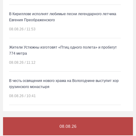
В Кириллове исполнят любимые песни легендарного летчика
Евгения Преображенского
08.08.26 / 11:53
Жители Устюжны изготовят «Птиц одного полета» и пробегут
774 метра
08.08.26 / 11:12
В честь освящения нового храма на Вологодчине выступит хор
грузинского монастыря
08.08.26 / 10:41
На V фестивале «Небо Славян» организуют трейл для
любителей бега
08.08.26
08.08.26 / 10:22