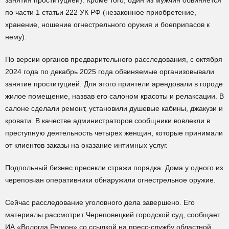
занятия проституцией). Кроме того, один из мужчин обвиняется
по части 1 статьи 222 УК РФ (незаконное приобретение,
хранение, ношение огнестрельного оружия и боеприпасов к
нему).
По версии органов предварительного расследования, с октября
2024 года по декабрь 2025 года обвиняемые организовывали
занятие проституцией. Для этого приятели арендовали в городе
жилое помещение, назвав его салоном красоты и релаксации. В
салоне сделали ремонт, установили душевые кабины, джакузи и
кровати. В качестве администраторов сообщники вовлекли в
преступную деятельность четырех женщин, которые принимали
от клиентов заказы на оказание интимных услуг.
Подпольный бизнес пресекли стражи порядка. Дома у одного из
череповчан оперативники обнаружили огнестрельное оружие.
Сейчас расследование уголовного дела завершено. Его
материалы рассмотрит Череповецкий городской суд, сообщает
ИА «Вологда Регион» со ссылкой на пресс-службу областной