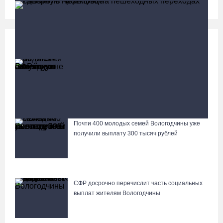
Социальная сфера
Больше
13 тысяч родителей на Вологодчине получили
ежегодную семейную выплату от СФР
Пострадавшего в ДТП под Вологдой мотоциклиста
госпитализировали в больницу
Почти 400 молодых семей Вологодчины уже
Лазерную проекцию на пешеходных переходах сделают в
получили выплату 300 тысяч рублей
Череповце
СФР досрочно перечислит часть социальных
выплат жителям Вологодчины