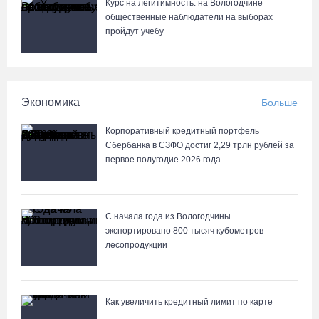
Курс на легитимность: на Вологодчине
общественные наблюдатели на выборах
пройдут учебу
Вологодские «пчелки» усилились еще одним игроком из
российской Премьер-лиги
07.08.26 / 08:31
Экономика
Больше
Поражение от «Фанкома» отбросило ФК «Череповец» на
предпоследнее место «Кольца»
Корпоративный кредитный портфель
Сбербанка в СЗФО достиг 2,29 трлн рублей за
07.08.26 / 08:12
первое полугодие 2026 года
С начала года из Вологодчины
экспортировано 800 тысяч кубометров
лесопродукции
Как увеличить кредитный лимит по карте