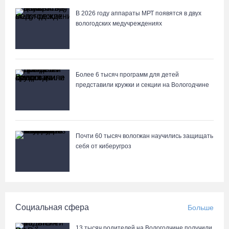
07.08.26 / 15:23
В 2026 году аппараты МРТ появятся в двух
вологодских медучреждениях
Вологодчина экспортировала в страны ЕС 4,2 тысячи тонн
технического жира
07.08.26 / 15:08
Более 6 тысяч программ для детей
представили кружки и секции на Вологодчине
Бизнес Северо-Запада столкнулся с более чем 1,5 тысячи
DDoS-атак за шесть месяцев
07.08.26 / 14:58
Почти 60 тысяч вологжан научились защищать
75-летний бегун из Великого Устюга стал чемпионом России
себя от киберугроз
среди ветеранов
07.08.26 / 14:42
Завершен первый этап благоустройства прибрежной зоны
Социальная сфера
Больше
Шекснинского водохранилища
07.08.26 / 14:25
13 тысяч родителей на Вологодчине получили