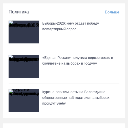
08.08.26 / 10:41
Политика
Больше
На V фестивале «Небо Славян» организуют трейл для
Выборы-2026: кому отдает победу
любителей бега
поквартирный опрос
08.08.26 / 10:22
Две телеги «органики» станут главным призом лотереи
«Единая Россия» получила первое место в
фестиваля «Батранский лен»
бюллетене на выборах в Госдуму
08.08.26 / 09:56
8 августа в Череповце пройдет праздник баскетбола и
брейкинга
Курс на легитимность: на Вологодчине
общественные наблюдатели на выборах
08.08.26 / 09:15
пройдут учебу
10 пьяных водителей и 23 без прав остановили за сутки
вологодские гаишники