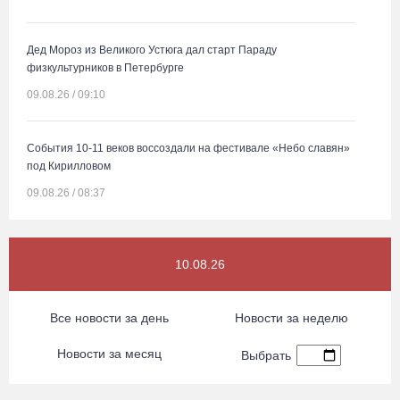
Дед Мороз из Великого Устюга дал старт Параду
физкультурников в Петербурге
09.08.26 / 09:10
События 10-11 веков воссоздали на фестивале «Небо славян»
под Кирилловом
09.08.26 / 08:37
Сказка на Невском: в Петербурге проходят Дни Великого Устюга
10.08.26
09.08.26 / 07:40
Все новости за день
Новости за неделю
В Вологодской области впервые пройдет фестиваль памяти
Ольги Фокиной
Новости за месяц
Выбрать
08.08.26 / 18:27