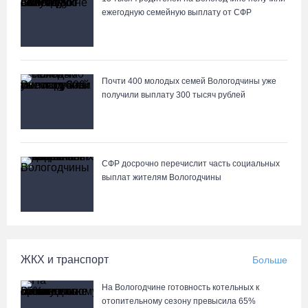
ежегодную семейную выплату от СФР
Череповчанку задержали с наркотиками: общая масса изъятого
превысила 527 г
07.08.26 / 14:20
Почти 400 молодых семей Вологодчины уже
получили выплату 300 тысяч рублей
В Кириллове впервые пройдет фестиваль «Рэп на Руси» в
честь юбилея города
07.08.26 / 13:40
СФР досрочно перечислит часть социальных
выплат жителям Вологодчины
В Череповце госпитализировали пострадавшего в ДТП
мотоциклиста и его пассажира
07.08.26 / 13:39
ЖКХ и транспорт
Больше
Кириллов станет новой столицей «Серебряного ожерелья» в
свой 250-летний юбилей
На Вологодчине готовность котельных к
07.08.26 / 13:36
отопительному сезону превысила 65%