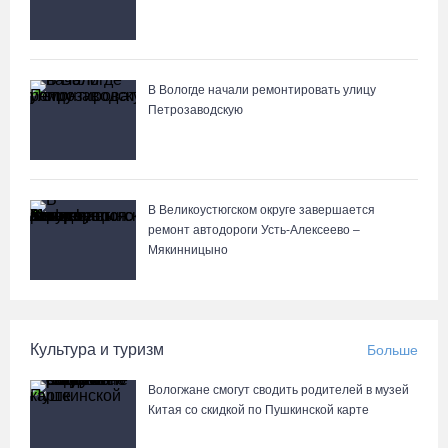
Речные трамвайчики будут бесплатно катать вологжан и гостей
города 8 и 9 августа
В Вологде начали ремонтировать улицу
07.08.26 / 12:49
Петрозаводскую
Череповецкая пенсионерка продала украшения и лишилась
более полумиллиона рублей
07.08.26 / 12:32
В Великоустюгском округе завершается
ремонт автодороги Усть-Алексеево –
Мякинницыно
Мебель и оборудование закупаются для Сперовского ФАПа в
Вытегорском округе
07.08.26 / 12:07
Культура и туризм
Больше
В центре Вологды появилось необычное кафе в автобусе
Вологжане смогут сводить родителей в музей
07.08.26 / 12:00
Китая со скидкой по Пушкинской карте