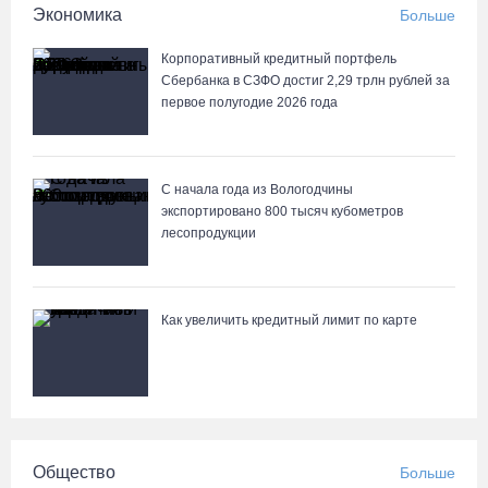
Экономика
Больше
07.08.26 / 18:12
Корпоративный кредитный портфель
Заявка на создание университетского кампуса в Череповце
Сбербанка в СЗФО достиг 2,29 трлн рублей за
направлена в Минобрнауки РФ
первое полугодие 2026 года
07.08.26 / 17:25
С начала года из Вологодчины
В выходные на Вологодчине станет известен обладатель
экспортировано 800 тысяч кубометров
футбольного кубка региона
лесопродукции
07.08.26 / 17:15
Девушка пострадала в ДТП под Кирилловом по вине пьяного
Как увеличить кредитный лимит по карте
подростка на квадроцикле
07.08.26 / 16:46
Под Харовском пьяный водитель «Тойоты» слетел с трассы в
кювет и опрокинулся
Общество
Больше