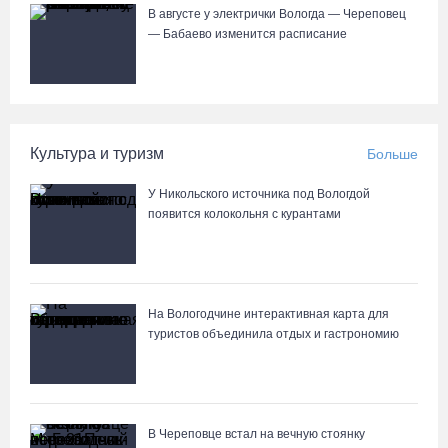
В августе у электрички Вологда — Череповец
Как увеличить кредитный лимит по карте
— Бабаево изменится расписание
04.08.26 / 15:37
В Вологде родители владельцев «Пушкинских карт» посетят
Музей кружева со скидкой
Культура и туризм
Больше
04.08.26 / 15:15
У Никольского источника под Вологдой
появится колокольня с курантами
На Горбатом мосту в Вологде идет устройство опор и
пролетных строений
04.08.26 / 15:03
На Вологодчине интерактивная карта для
туристов объединила отдых и гастрономию
В Череповце встал на вечную стоянку