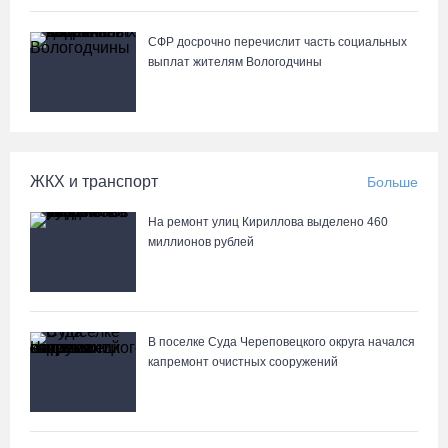
04.08.26 / 16:43
СФР досрочно перечислит часть социальных
выплат жителям Вологодчины
На Вологодчине готовят общественных наблюдателей к
предстоящим выборам
04.08.26 / 16:38
ЖКХ и транспорт
Больше
Слетели в кювет: под Вологдой фургон врезался в трактор
04.08.26 / 16:26
На ремонт улиц Кириллова выделено 460
миллионов рублей
52% россиян считают распространение дипфейков опасным
04.08.26 / 15:55
В поселке Суда Череповецкого округа начался
капремонт очистных сооружений
Алина Замараева сменила статус игрока на помощника
тренера «Вологда-Чевакаты»
04.08.26 / 15:52