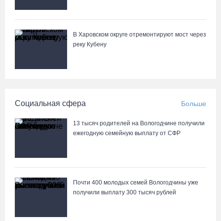
Вологодчины
04.08.26 / 18:45
В Харовском округе отремонтируют мост через
Город Кириллов отметил свой 250-летний юбилей открытием
реку Кубену
музейной выставки
04.08.26 / 17:45
Сотрудники колонии в Шексне предотвратили доставку
Социальная сфера
Больше
заключенным 11 телефонов
04.08.26 / 17:18
13 тысяч родителей на Вологодчине получили
ежегодную семейную выплату от СФР
Пять пьяных водителей и 15 без прав задержали за сутки
вологодские гаишники
04.08.26 / 17:01
Почти 400 молодых семей Вологодчины уже
получили выплату 300 тысяч рублей
Стали известны даты проведения музейной акции «Огни
вечерней Вологды»