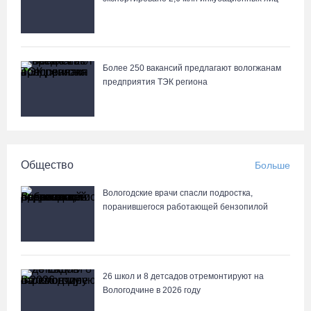
патрулируют с воздуха
05.08.26 / 09:44
Новое пространство с качелями появится у драмтеатра в
Более 250 вакансий предлагают вологжанам
Вологде
предприятия ТЭК региона
05.08.26 / 09:30
Заблудившуюся семью с двумя детьми нашли в лесу под
Вологдой
Общество
Больше
05.08.26 / 09:23
Вологодские врачи спасли подростка,
поранившегося работающей бензопилой
Шестеро вологодских школьников поедут в путешествие по
стране в поезде-отеле
05.08.26 / 09:01
26 школ и 8 детсадов отремонтируют на
Вологодчине в 2026 году
В августе медики «Здравдесанта» продолжат работу в округах