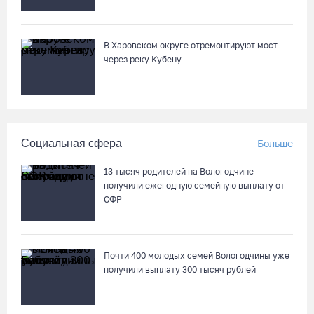
04.08.26 / 18:45
В Харовском округе отремонтируют мост
Город Кириллов отметил свой 250-летний юбилей открытием
через реку Кубену
музейной выставки
04.08.26 / 17:45
Сотрудники колонии в Шексне предотвратили доставку
Социальная сфера
Больше
заключенным 11 телефонов
04.08.26 / 17:18
13 тысяч родителей на Вологодчине
получили ежегодную семейную выплату от
СФР
Пять пьяных водителей и 15 без прав задержали за сутки
вологодские гаишники
04.08.26 / 17:01
Почти 400 молодых семей Вологодчины уже
получили выплату 300 тысяч рублей
Стали известны даты проведения музейной акции «Огни
вечерней Вологды»