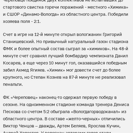
стартового свистка горечи поражений - местного «Химика»
и СШОР «Динамо-Вологда» из областного центра. Победили
хозяева поля - 2:1.
Счет в игре на 12-й минуте открыл вологжанин Григорий
Станишевский. Но привычный натуральный газон стадиона
ФМК и более опытный состав сыграл за «химиков». На 48-й
минуте счет сравнял лучший бомбардир чемпионата Данил
Косарев, а еще через 10 минут гол, оказавшийся победным
забил Ахмед Ягияев. «Химик» мог довести счет до более
крупного, но Степан Кознев на 87-й минуте не реализовал
пенальти.
ФК «Череповец» наконец-то одержал первую победу в
сезоне. На одноименном стадионе команда тренера Дениса
Пескова со счетом 5:2 обыграла «Вологдагорводоканал» из
областного центра. В составе «желто-черных» отличились
Виктор Ченцов – дважды, Артем Беляев, Ярослав Кучин,
Андрей Холостов. У вологжан авторами голов стали