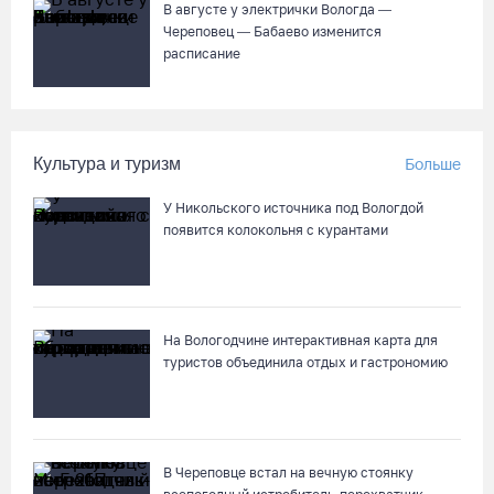
В августе у электрички Вологда —
Как увеличить кредитный лимит по карте
Череповец — Бабаево изменится
расписание
04.08.26 / 15:37
В Вологде родители владельцев «Пушкинских карт» посетят
Музей кружева со скидкой
Культура и туризм
Больше
04.08.26 / 15:15
У Никольского источника под Вологдой
появится колокольня с курантами
На Горбатом мосту в Вологде идет устройство опор и
пролетных строений
04.08.26 / 15:03
На Вологодчине интерактивная карта для
туристов объединила отдых и гастрономию
В Череповце встал на вечную стоянку