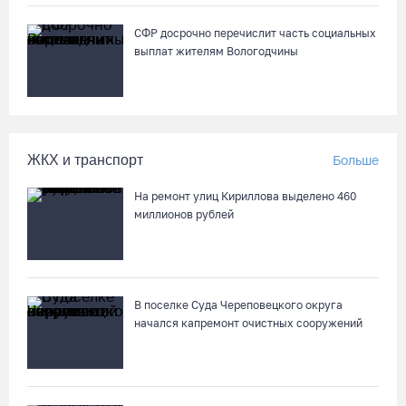
04.08.26 / 16:43
СФР досрочно перечислит часть социальных
выплат жителям Вологодчины
На Вологодчине готовят общественных наблюдателей к
предстоящим выборам
04.08.26 / 16:38
ЖКХ и транспорт
Больше
Слетели в кювет: под Вологдой фургон врезался в трактор
04.08.26 / 16:26
На ремонт улиц Кириллова выделено 460
миллионов рублей
52% россиян считают распространение дипфейков опасным
04.08.26 / 15:55
В поселке Суда Череповецкого округа
начался капремонт очистных сооружений
Алина Замараева сменила статус игрока на помощника
тренера «Вологда-Чевакаты»
04.08.26 / 15:52