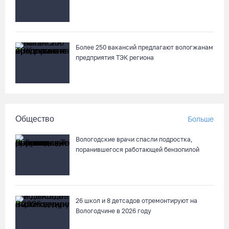
патрулируют с воздуха
05.08.26 / 09:44
Новое пространство с качелями появится у драмтеатра в
Более 250 вакансий предлагают вологжанам
Вологде
предприятия ТЭК региона
05.08.26 / 09:30
Заблудившуюся семью с двумя детьми нашли в лесу под
Вологдой
Общество
Больше
05.08.26 / 09:23
Вологодские врачи спасли подростка,
поранившегося работающей бензопилой
Шестеро вологодских школьников поедут в путешествие по
стране в поезде-отеле
05.08.26 / 09:01
26 школ и 8 детсадов отремонтируют на
Вологодчине в 2026 году
В августе медики «Здравдесанта» продолжат работу в
округах Вологодчины