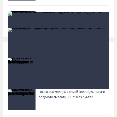
Нейросеть Kandinsky обучит роботов законам
физики
Социальная сфера
Больше
13 тысяч родителей на Вологодчине получили
ежегодную семейную выплату от СФР
Более 17 тысяч онкоскринингов проведено на
Вологодчине с начала года
Почти 400 молодых семей Вологодчины уже
Лазерную проекцию на пешеходных переходах сделают в
получили выплату 300 тысяч рублей
Череповце