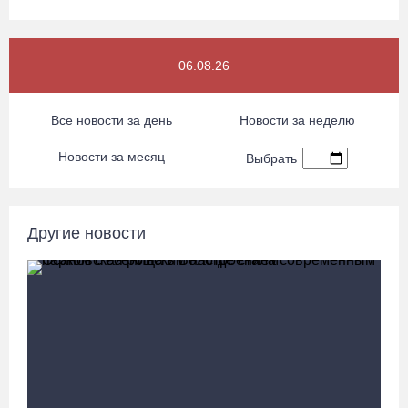
Семерых пьяных водителей и 34 без прав задержали за сутки
вологодские гаишники
06.08.26 / 16:36
06.08.26
В Тотемском округе построили три дома для работников села
Все новости за день
Новости за неделю
06.08.26 / 16:12
Новости за месяц
Выбрать
Детская футбольная секция ВоГУ получила поддержку РФС
06.08.26 / 15:42
Другие новости
Вологжане смогут сводить родителей в музей Китая со скидкой
по Пушкинской карте
06.08.26 / 15:40
87-летний пассажир и его внук пострадали под Вологдой в
слетевшем в кювет авто