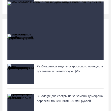
Происшествия
Больше
Житель Москвы пострадал в опрокинувшемся
под Вытегрой грузовике
Разбившегося водителя кроссового мотоцикла
Вологжане сняли на видео медведей на Чукотке
доставили в Вытегорскую ЦРБ
В Вологде две сестры из-за замены домофона
перевели мошенникам 3,5 млн рублей