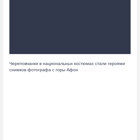
фестиваля «Батранский лен»
08.08.26 / 09:56
8 августа в Череповце пройдет праздник баскетбола и
брейкинга
08.08.26 / 09:15
Череповчанки в национальных костюмах стали героями
10 пьяных водителей и 23 без прав остановили за сутки
снимков фотографа с горы Афон
вологодские гаишники
07.08.26 / 18:12
Заявка на создание университетского кампуса в Череповце
направлена в Минобрнауки РФ
07.08.26 / 17:25
В выходные на Вологодчине станет известен обладатель