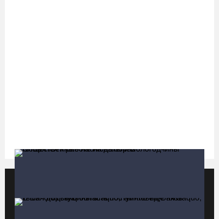
07.08.26 / 14:58
75-летний бегун из Великого Устюга стал чемпионом России
среди ветеранов
07.08.26 / 14:42
Завершен первый этап благоустройства прибрежной зоны
Шекснинского водохранилища
07.08.26 / 14:25
Череповчанку задержали с наркотиками: общая масса изъятого
превысила 527 г
07.08.26 / 14:20
Популярные видео
Все видео
В Кириллове впервые пройдет фестиваль «Рэп на Руси» в
честь юбилея города