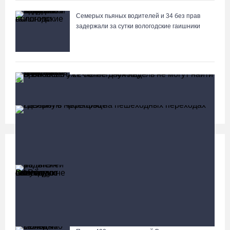
Семерых пьяных водителей и 34 без прав
задержали за сутки вологодские гаишники
В Тотемском округе построили три дома для
работников села
Социальная сфера
Больше
13 тысяч родителей на Вологодчине получили
ежегодную семейную выплату от СФР
В Бабаево уже более двух недель не могут найти
пропавшего 22-летнего юношу