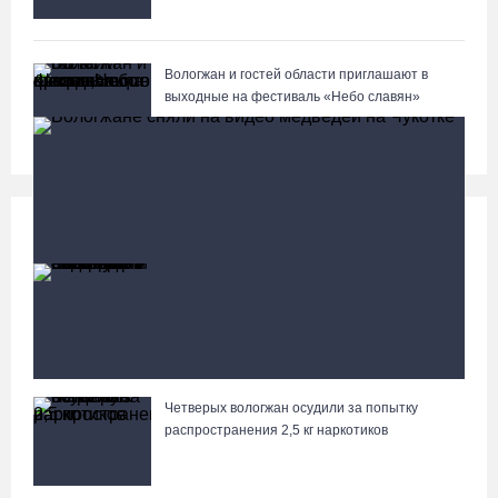
Вологжан и гостей области приглашают в
выходные на фестиваль «Небо славян»
Происшествия
Больше
87-летний пассажир и его внук пострадали под
Вологдой в слетевшем в кювет авто
Четверых вологжан осудили за попытку
Вологжане сняли на видео медведей на Чукотке
распространения 2,5 кг наркотиков