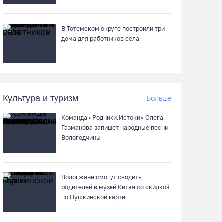
Кириллов станет новой столицей
В Тотемском округе построили три
«Серебряного ожерелья» в свой 250-летний
дома для работников села
юбилей
07.08.26 / 13:36
Речные трамвайчики будут бесплатно катать
Культура и туризм
Больше
вологжан и гостей города 8 и 9 августа
07.08.26 / 12:49
Команда «Родники.Истоки» Олега
Газманова запишет народные песни
Вологодчины
Череповецкая пенсионерка продала
украшения и лишилась более полумиллиона
рублей
Вологжане смогут сводить
07.08.26 / 12:32
родителей в музей Китая со скидкой
по Пушкинской карте
Мебель и оборудование закупаются для
Сперовского ФАПа в Вытегорском округе