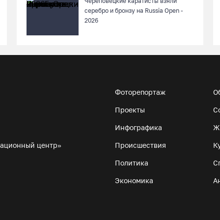
Череповецкие каратисты взяли
серебро и бронзу на Russia Open -
2026
Фоторепортаж
О
Проекты
С
Инфографика
Ж
мационный центр»
Происшествия
К
Политика
С
Экономика
А