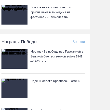
07.08.26 / 12:07
Вологжан и гостей области
приглашают в выходные на
фестиваль «Небо славян»
В центре Вологды появилось необычное кафе
в автобусе
07.08.26 / 12:00
Награды Победы
Больше
Из-за ремонта путей часть череповецких
Медаль «За победу над Германией в
трамваев остановят на три дня
Великой Отечественной войне 1941
07.08.26 / 11:22
—1945 гг.»
На Вологодчине готовность котельных к
отопительному сезону превысила 65%
Орден Боевого Красного Знамени
07.08.26 / 11:19
В 2026 году аппараты МРТ появятся в двух
вологодских медучреждениях