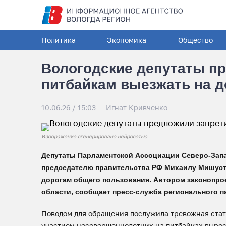
Политика
Экономика
Общество
Вологодские депутаты п
питбайкам выезжать на д
10.06.26 / 15:03
Игнат Кривченко
Изображение сгенерировано нейросетью
Депутаты Парламентской Ассоциации Северо-Запа
председателю правительства РФ Михаилу Мишусти
дорогам общего пользования. Автором законопро
области, сообщает пресс-служба регионального п
Поводом для обращения послужила тревожная стати
участием несовершеннолетних на питбайках выросло