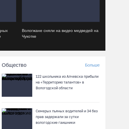
Завершен первый этап благоустройства
прибрежной зоны Шекснинского
водохранилища
07.08.26 / 14:25
дных
Вологжане сняли на видео медведей на
е
Чукотке
Череповчанку задержали с наркотиками:
общая масса изъятого превысила 527 г
07.08.26 / 14:20
Общество
Больше
В Кириллове впервые пройдет фестиваль
122 школьника из Алчевска прибыли
«Рэп на Руси» в честь юбилея города
на «Территорию талантов» в
Вологодской области
07.08.26 / 13:40
В Череповце госпитализировали
Семерых пьяных водителей и 34 без
пострадавшего в ДТП мотоциклиста и его
прав задержали за сутки
пассажира
вологодские гаишники
07.08.26 / 13:39