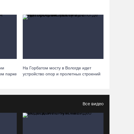
Под Харовском пьяный водитель «Тойоты»
слетел с трассы в кювет и опрокинулся
07.08.26 / 15:23
Вологодчина экспортировала в страны ЕС
4,2 тысячи тонн технического жира
07.08.26 / 15:08
ии
На Горбатом мосту в Вологде идет
Бизнес Северо-Запада столкнулся с более
ом парке
устройство опор и пролетных строений
чем 1,5 тысячи DDoS-атак за шесть месяцев
07.08.26 / 14:58
Все видео
75-летний бегун из Великого Устюга стал
чемпионом России среди ветеранов
07.08.26 / 14:42