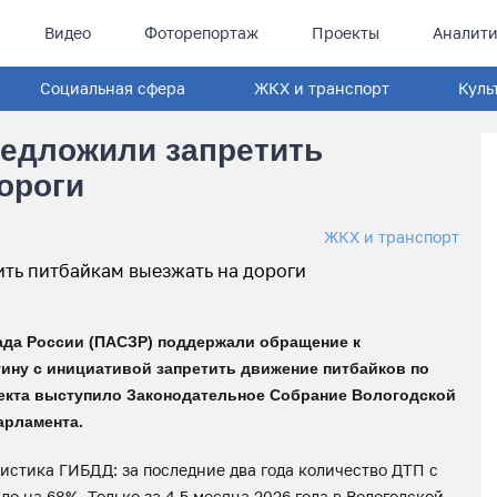
Видео
Фоторепортаж
Проекты
Аналити
Социальная сфера
ЖКХ и транспорт
Куль
редложили запретить
ороги
ЖКХ и транспорт
да России (ПАСЗР) поддержали обращение к
ну с инициативой запретить движение питбайков по
екта выступило Законодательное Собрание Вологодской
арламента.
стика ГИБДД: за последние два года количество ДТП с
 на 68%. Только за 4,5 месяца 2026 года в Вологодской