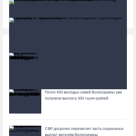
В Тотемском округе построили три дома для
работников села
Социальная сфера
Больше
13 тысяч родителей на Вологодчине получили
ежегодную семейную выплату от СФР
Пострадавшего в ДТП под Вологдой мотоциклиста
госпитализировали в больницу
Почти 400 молодых семей Вологодчины уже
Лазерную проекцию на пешеходных переходах сделают в
получили выплату 300 тысяч рублей
Череповце
СФР досрочно перечислит часть социальных
выплат жителям Вологодчины