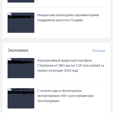
В Вологде начали ремонтировать улицу Петрозаводскую
06.08.26 / 17:55
Инициативы вологодских парламентариев
поддержали депутаты Госдумы
В Бабаево уже более двух недель не могут найти пропавшего
22-летнего юношу
06.08.26 / 17:45
Экономика
Больше
Выборы-2026: кому отдает победу поквартирный опрос
Корпоративный кредитный портфель
06.08.26 / 17:18
Сбербанка в СЗФО достиг 2,29 трлн рублей за
первое полугодие 2026 года
С начала года из Вологодчины
экспортировано 800 тысяч кубометров
лесопродукции