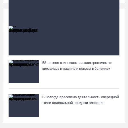
Происшествия
Больше
В Шекснинском округе утонул выпавший из
лодки пенсионер
58-летняя вологжанка на электросамокате
Вологжане сняли на видео медведей на Чукотке
врезалась в машину и попала в больницу
В Вологде пресечена деятельность очередной
точки нелегальной продажи алкоголя