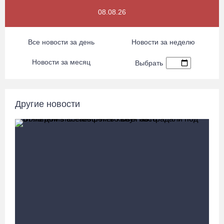
Девушка пострадала в ДТП под Кирилловом по вине пьяного
08.08.26
подростка на квадроцикле
07.08.26 / 16:46
Все новости за день
Новости за неделю
Под Харовском пьяный водитель «Тойоты» слетел с трассы в
Новости за месяц
Выбрать
кювет и опрокинулся
07.08.26 / 15:23
Другие новости
Вологодчина экспортировала в страны ЕС 4,2 тысячи тонн
технического жира
07.08.26 / 15:08
Бизнес Северо-Запада столкнулся с более чем 1,5 тысячи
DDoS-атак за шесть месяцев
07.08.26 / 14:58
75-летний бегун из Великого Устюга стал чемпионом России