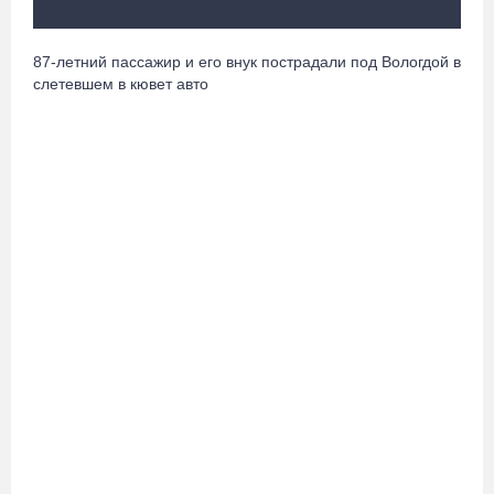
среди ветеранов
07.08.26 / 14:42
87-летний пассажир и его внук пострадали под Вологдой в
слетевшем в кювет авто
Завершен первый этап благоустройства прибрежной зоны
Шекснинского водохранилища
07.08.26 / 14:25
Череповчанку задержали с наркотиками: общая масса изъятого
превысила 527 г
07.08.26 / 14:20
В Кириллове впервые пройдет фестиваль «Рэп на Руси» в
честь юбилея города
07.08.26 / 13:40
В Череповце госпитализировали пострадавшего в ДТП