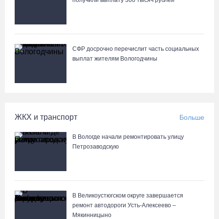
Лазерную проекцию на пешеходных переходах сделают в
получили выплату 300 тысяч рублей
Череповце
СФР досрочно перечислит часть социальных
выплат жителям Вологодчины
ЖКХ и транспорт
Больше
В Вологде начали ремонтировать улицу
Петрозаводскую
В Великоустюгском округе завершается
ремонт автодороги Усть-Алексеево –
Мякинницыно