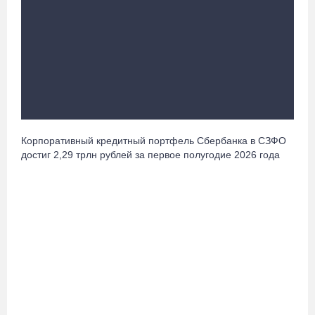
фестиваля «Батранский лен»
08.08.26 / 09:56
8 августа в Череповце пройдет праздник баскетбола и
брейкинга
08.08.26 / 09:15
Корпоративный кредитный портфель Сбербанка в СЗФО
10 пьяных водителей и 23 без прав остановили за сутки
достиг 2,29 трлн рублей за первое полугодие 2026 года
вологодские гаишники
07.08.26 / 18:12
Заявка на создание университетского кампуса в Череповце
направлена в Минобрнауки РФ
07.08.26 / 17:25
В выходные на Вологодчине станет известен обладатель