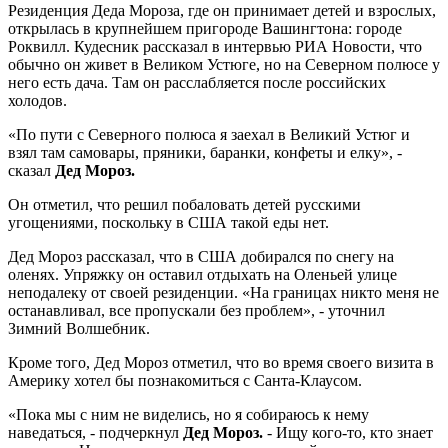
Резиденция Деда Мороза, где он принимает детей и взрослых,
открылась в крупнейшем пригороде Вашингтона: городе
Роквилл. Кудесник рассказал в интервью РИА Новости, что
обычно он живет в Великом Устюге, но на Северном полюсе у
него есть дача. Там он расслабляется после российских
холодов.
«По пути с Северного полюса я заехал в Великий Устюг и
взял там самовары, пряники, баранки, конфеты и елку», -
сказал
Дед Мороз.
Он отметил, что решил побаловать детей русскими
угощениями, поскольку в США такой еды нет.
Дед Мороз рассказал, что в США добирался по снегу на
оленях. Упряжку он оставил отдыхать на Оленьей улице
неподалеку от своей резиденции. «На границах никто меня не
останавливал, все пропускали без проблем», - уточнил
Зимний Волшебник.
Кроме того, Дед Мороз отметил, что во время своего визита в
Америку хотел бы познакомиться с Санта-Клаусом.
«Пока мы с ним не виделись, но я собираюсь к нему
наведаться, - подчеркнул
Дед Мороз.
- Ищу кого-то, кто знает