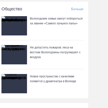
Общество
Больше
Четыре волейболистки из Череповца готовятся
к молодежному чемпионату Европы
Вологодские семьи смогут побороться
за звание «Самого лучшего папы»
06.08.26 / 09:05
Самая маленькая и самая ценная
баскетболистка Анастасия Сущик вновь в
«Чевакате»
Не допустить пожаров: леса на
востоке Вологодчины патрулируют с
06.08.26 / 08:57
воздуха
«Алмаз» выиграл у «Красной машины», но
остался без золота космического турнира
Новое пространство с качелями
появится у драмтеатра в Вологде
06.08.26 / 08:50
«Единая Россия» получила первое место в
бюллетене на выборах в Госдуму