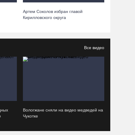
Артем Соколов избран главой
В Вологде пресечена деятельность очередной
Кирилловского округа
точки нелегальной продажи алкоголя
06.08.26 / 10:42
Все видео
Вологжан и гостей области приглашают в
выходные на фестиваль «Небо славян»
06.08.26 / 10:05
В Великоустюгском округе завершается ремонт
автодороги Усть-Алексеево – Мякинницыно
06.08.26 / 09:54
дных
Вологжане сняли на видео медведей на
е
Чукотке
Архангелогородец устроил смертельное ДТП
под Нюксеницей, но остался на свободе
06.08.26 / 09:33