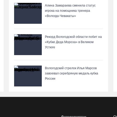
Алина Замараева сменила статус
игрока на помощника тренера
«Вологда-Чевакаты»
Рекорд Вологодской области побит на
«Кубке Деда Мороза» в Великом
Устюге
Вологодский стрелок Илья Марсов
завоевал серебряную медаль кубка
России
Фоторепортаж
О