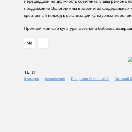
перешедший на должность советника главы региона по
продвижение Вологодчины в кабинетах федеральных м
креативный подход к организации культурных меропри
Прежний министр культуры Светлана Боброва возвращ
ТЕГИ
Культура
назначения
Владимир Осиповский
Виталий 