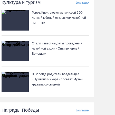
05.08.26 / 20:20
Культура и туризм
Больше
Город Кириллов отметил свой 250-
Четырех пьяных водителей и 23 без прав
летний юбилей открытием музейной
задержали за сутки вологодские гаишники
выставки
05.08.26 / 17:45
В заречной части Вологды открылся новый
Стали известны даты проведения
офис МФЦ
музейной акции «Огни вечерней
Вологды»
05.08.26 / 17:09
В Вологде на 18 дворовых территориях
В Вологде родители владельцев
завершены работы по благоустройству
«Пушкинских карт» посетят Музей
кружева со скидкой
05.08.26 / 16:36
Осановская роща в Вологде стала
современным парком с есенинским
Награды Победы
Больше
настроением