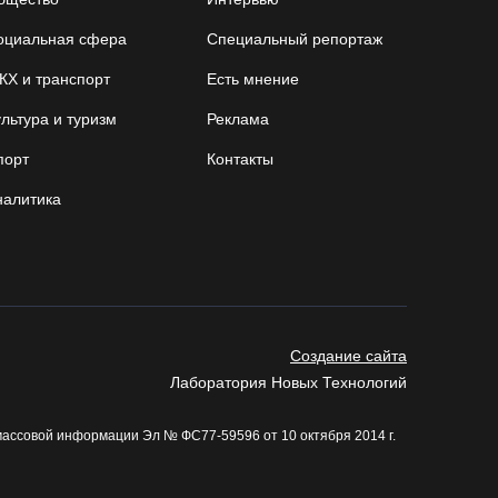
05.08.26 / 15:44
оциальная сфера
Специальный репортаж
Разбившегося водителя кроссового мотоцикла
КХ и транспорт
Есть мнение
доставили в Вытегорскую ЦРБ
льтура и туризм
Реклама
05.08.26 / 15:25
порт
Контакты
Шумоэкран на Белозерском шоссе в Вологде
налитика
превратили в космическую галерею
05.08.26 / 15:09
Ремонт улицы Чернышевского в Вологде
завершат на полгода раньше, чем планировали
Создание сайта
05.08.26 / 14:54
Лаборатория Новых Технологий
массовой информации Эл № ФС77-59596 от 10 октября 2014 г.
В Вологде две сестры из-за замены домофона
перевели мошенникам 3,5 млн рублей
05.08.26 / 14:13