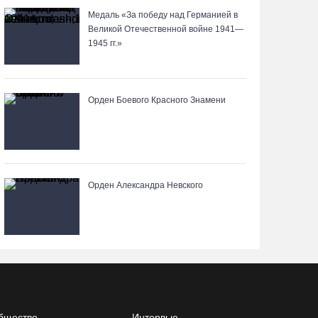
05.08.26 / 16:22
Медаль «За победу над Германией в
Великой Отечественной войне 1941—
1945 гг.»
Житель Москвы пострадал в опрокинувшемся
под Вытегрой грузовике
05.08.26 / 16:19
Орден Боевого Красного Знамени
Георгий Филимонов: Мы создаём новую
архитектуру строительного рынка в области
05.08.26 / 16:01
Орден Александра Невского
В Вологодской области клещи покусали уже
13,4 тысячи человек
05.08.26 / 15:47
Более 17 тысяч онкоскринингов проведено на
Вологодчине с начала года
бщество
Интервью