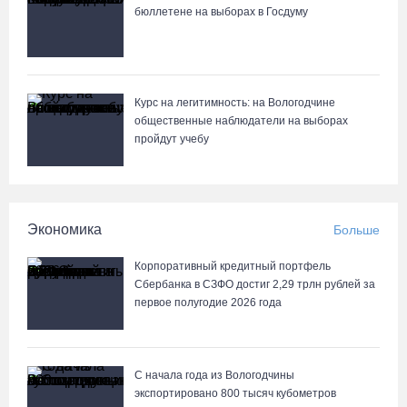
вологодские гаишники
бюллетене на выборах в Госдуму
07.08.26 / 18:12
Заявка на создание университетского кампуса в Череповце
направлена в Минобрнауки РФ
Курс на легитимность: на Вологодчине
общественные наблюдатели на выборах
07.08.26 / 17:25
пройдут учебу
В выходные на Вологодчине станет известен обладатель
футбольного кубка региона
Экономика
Больше
07.08.26 / 17:15
Корпоративный кредитный портфель
Девушка пострадала в ДТП под Кирилловом по вине пьяного
Сбербанка в СЗФО достиг 2,29 трлн рублей за
подростка на квадроцикле
первое полугодие 2026 года
07.08.26 / 16:46
С начала года из Вологодчины
Под Харовском пьяный водитель «Тойоты» слетел с трассы в
экспортировано 800 тысяч кубометров
кювет и опрокинулся