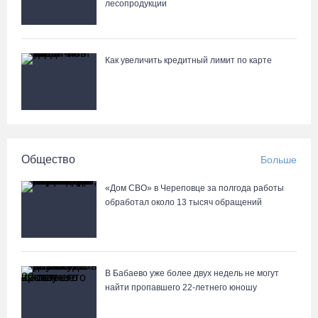
лесопродукции
07.08.26 / 15:23
Вологодчина экспортировала в страны ЕС 4,2 тысячи тонн
Как увеличить кредитный лимит по карте
технического жира
07.08.26 / 15:08
Бизнес Северо-Запада столкнулся с более чем 1,5 тысячи
DDoS-атак за шесть месяцев
Общество
Больше
07.08.26 / 14:58
«Дом СВО» в Череповце за полгода работы
обработал около 13 тысяч обращений
75-летний бегун из Великого Устюга стал чемпионом России
среди ветеранов
07.08.26 / 14:42
В Бабаево уже более двух недель не могут
найти пропавшего 22-летнего юношу
Завершен первый этап благоустройства прибрежной зоны
Шекснинского водохранилища