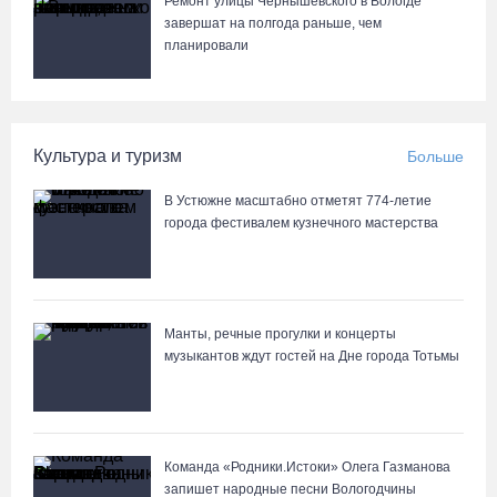
Ремонт улицы Чернышевского в Вологде
завершат на полгода раньше, чем
Из-за ремонта путей часть череповецких трамваев остановят
планировали
на три дня
07.08.26 / 11:22
Культура и туризм
Больше
На Вологодчине готовность котельных к отопительному сезону
превысила 65%
В Устюжне масштабно отметят 774-летие
07.08.26 / 11:19
города фестивалем кузнечного мастерства
В 2026 году аппараты МРТ появятся в двух вологодских
медучреждениях
Манты, речные прогулки и концерты
07.08.26 / 11:18
музыкантов ждут гостей на Дне города Тотьмы
Команда «Родники.Истоки» Олега Газманова
запишет народные песни Вологодчины