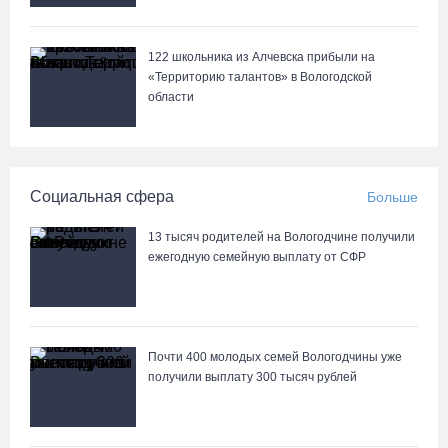
07.08.26 / 14:25
122 школьника из Алчевска прибыли на
Череповчанку задержали с наркотиками: общая масса изъятого
«Территорию талантов» в Вологодской
превысила 527 г
области
07.08.26 / 14:20
В Кириллове впервые пройдет фестиваль «Рэп на Руси» в
Социальная сфера
Больше
честь юбилея города
07.08.26 / 13:40
13 тысяч родителей на Вологодчине получили
ежегодную семейную выплату от СФР
В Череповце госпитализировали пострадавшего в ДТП
мотоциклиста и его пассажира
07.08.26 / 13:39
Почти 400 молодых семей Вологодчины уже
получили выплату 300 тысяч рублей
Кириллов станет новой столицей «Серебряного ожерелья» в
свой 250-летний юбилей