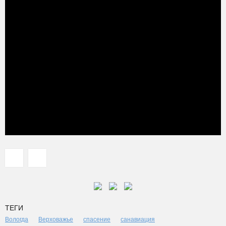
ТЕГИ
Вологда
Верховажье
спасение
санавиация