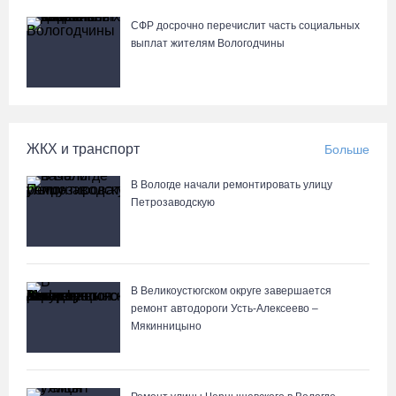
07.08.26 / 13:36
СФР досрочно перечислит часть социальных
выплат жителям Вологодчины
Речные трамвайчики будут бесплатно катать вологжан и гостей
города 8 и 9 августа
07.08.26 / 12:49
ЖКХ и транспорт
Больше
Череповецкая пенсионерка продала украшения и лишилась
более полумиллиона рублей
В Вологде начали ремонтировать улицу
07.08.26 / 12:32
Петрозаводскую
Мебель и оборудование закупаются для Сперовского ФАПа в
Вытегорском округе
В Великоустюгском округе завершается
07.08.26 / 12:07
ремонт автодороги Усть-Алексеево –
Мякинницыно
В центре Вологды появилось необычное кафе в автобусе
07.08.26 / 12:00