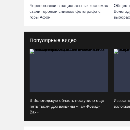
Череповчанки в национальных костюмах
Общест
стали героями снимков фотографа с
Вологод
горы Афон
выборах
Популярные видео
В Вологодскую область поступило еще
Известн
пять тысяч доз вакцины «Гам-Ковид-
вологжан
Вак»