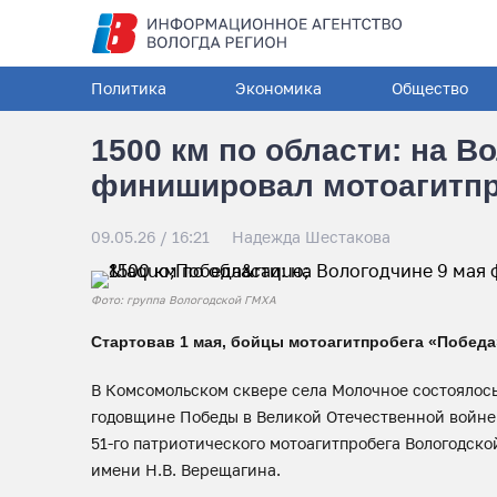
Политика
Экономика
Общество
1500 км по области: на В
финишировал мотоагитпр
09.05.26 / 16:21
Надежда Шестакова
Фото: группа Вологодской ГМХА
Стартовав 1 мая, бойцы мотоагитпробега «Победа
В Комсомольском сквере села Молочное состоялос
годовщине Победы в Великой Отечественной войне
51-го патриотического мотоагитпробега Вологодск
имени Н.В. Верещагина.