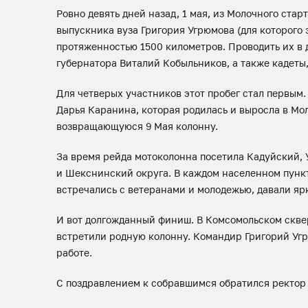
Ровно девять дней назад, 1 мая, из Молочного ста
выпускника вуза Григория Угрюмова (для которого э
протяженностью 1500 километров. Проводить их в 
губернатора Виталий Кобыльников, а также кадеты,
Для четверых участников этот пробег стал первым.
Дарья Каранина, которая родилась и выросла в Моло
возвращающуюся 9 Мая колонну.
За время рейда мотоколонна посетила Кадуйский,
и Шекснинский округа. В каждом населенном пунк
встречались с ветеранами и молодежью, давали яр
И вот долгожданный финиш. В Комсомольском скв
встретили родную колонну. Командир Григорий Уг
работе.
С поздравлением к собравшимся обратился ректор