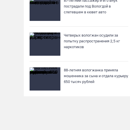
87-летний пассажир и его внук
пострадали под Вологдой в
слетевшем в кювет авто
Четверых вологжан осудили за
попытку распространения 2,5 кг
наркотиков
88-летняя вологжанка приняла
мошенника за сына и отдала курьеру
650 тысяч рублей