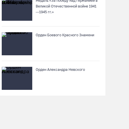
Медаль «За победу над Германией в
07.08.26 / 12:32
Великой Отечественной войне 1941
—1945 гг.»
Мебель и оборудование закупаются для
Сперовского ФАПа в Вытегорском округе
Орден Боевого Красного Знамени
07.08.26 / 12:07
В центре Вологды появилось необычное кафе
в автобусе
07.08.26 / 12:00
Орден Александра Невского
Из-за ремонта путей часть череповецких
трамваев остановят на три дня
07.08.26 / 11:22
На Вологодчине готовность котельных к
отопительному сезону превысила 65%