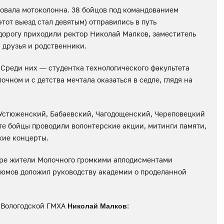
ртовала мотоколонна. 38 бойцов под командованием
тот выезд стал девятым) отправились в путь
дорогу приходили ректор Николай Малков, заместитель
 друзья и родственники.
 Среди них — студентка технологического факультета
чном и с детства мечтала оказаться в седле, глядя на
 Устюженский, Бабаевский, Чагодощенский, Череповецкий
те бойцы проводили волонтерские акции, митинги памяти,
кие концерты.
ере жители Молочного громкими аплодисментами
рюмов доложил руководству академии о проделанной
 Вологодской ГМХА
:
Николай Малков