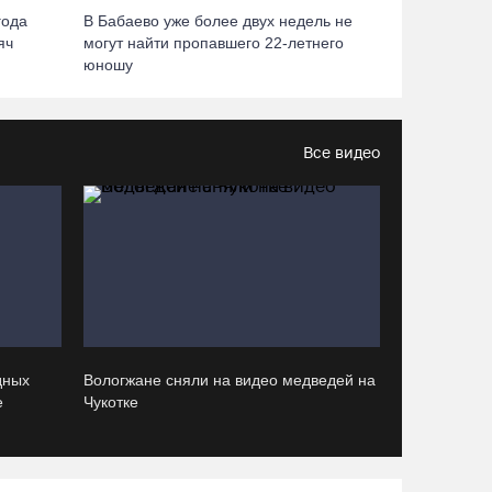
Девушка пострадала в ДТП под Кирилловом
года
В Бабаево уже более двух недель не
по вине пьяного подростка на квадроцикле
яч
могут найти пропавшего 22-летнего
юношу
07.08.26 / 16:46
Под Харовском пьяный водитель «Тойоты»
Все видео
слетел с трассы в кювет и опрокинулся
07.08.26 / 15:23
Вологодчина экспортировала в страны ЕС
4,2 тысячи тонн технического жира
07.08.26 / 15:08
дных
Вологжане сняли на видео медведей на
Бизнес Северо-Запада столкнулся с более
е
Чукотке
чем 1,5 тысячи DDoS-атак за шесть месяцев
07.08.26 / 14:58