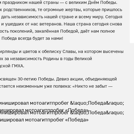
ым праздником нашей страны — с великим Днём Победы.
х родственников, те огромные жертвы, которые пришлось
ы дать независимость нашей стране и всему миру. Сегодня
 и ушедших от нас ветеранов. Наша страна сегодня снова
сть поколений, закалённая Победой, даёт нам полное
 Победа всегда будет за нами!
рлянды и цветов к обелиску Славы, на котором высечены
ях за независимость Родины в годы Великой
дской ГМХА.
посвящен 30-летию Победы. Девиз акции, объединяющей
стается неизменным уже полвека: «Никто не забыт —
инишировал мотоагитпробег «Победа»
инишировал мотоагитпробег «Победа»