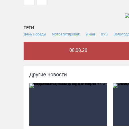
ТЕГИ
День Победы
Мотоагитпробег
9 мая
ВУЗ
Вологод
08.08.26
Другие новости