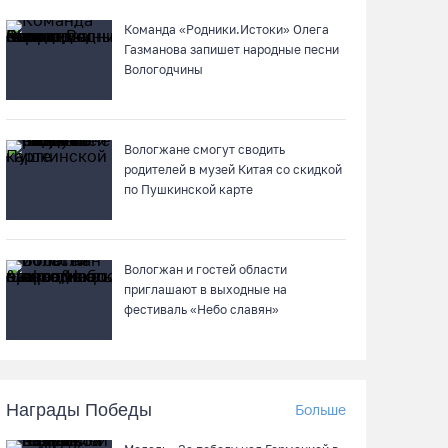
В Череповце госпитализировали
Команда «Родники.Истоки» Олега
пострадавшего в ДТП мотоциклиста и его
Газманова запишет народные песни
пассажира
Вологодчины
07.08.26 / 13:39
Вологжане смогут сводить
Кириллов станет новой столицей
родителей в музей Китая со скидкой
«Серебряного ожерелья» в свой 250-летний
по Пушкинской карте
юбилей
07.08.26 / 13:36
Вологжан и гостей области
Речные трамвайчики будут бесплатно катать
приглашают в выходные на
вологжан и гостей города 8 и 9 августа
фестиваль «Небо славян»
07.08.26 / 12:49
Череповецкая пенсионерка продала
Награды Победы
Больше
украшения и лишилась более полумиллиона
рублей