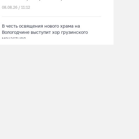
08.08.26 / 11:12
В честь освящения нового храма на
Вологодчине выступит хор грузинского
монастыря
08.08.26 / 10:41
На V фестивале «Небо Славян» организуют
трейл для любителей бега
08.08.26 / 10:22
Две телеги «органики» станут главным
призом лотереи фестиваля «Батранский
лен»
08.08.26 / 09:56