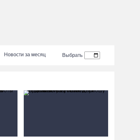
8 августа в Череповце пройдет праздник
баскетбола и брейкинга
08.08.26 / 09:15
10 пьяных водителей и 23 без прав
остановили за сутки вологодские гаишники
07.08.26 / 18:12
Новости за месяц
Выбрать
Заявка на создание университетского
кампуса в Череповце направлена в
Минобрнауки РФ
07.08.26 / 17:25
В выходные на Вологодчине станет известен
обладатель футбольного кубка региона
07.08.26 / 17:15