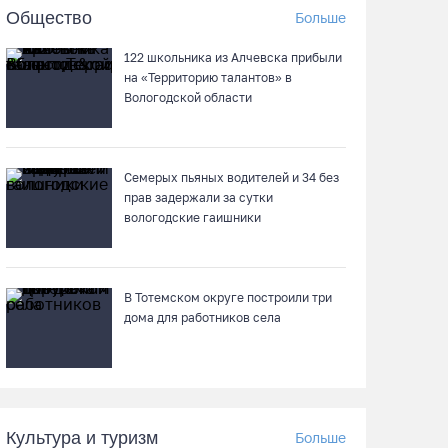
75-летний бегун из Великого Устюга стал
Общество
Больше
чемпионом России среди ветеранов
122 школьника из Алчевска прибыли
07.08.26 / 14:42
на «Территорию талантов» в
Вологодской области
Завершен первый этап благоустройства
прибрежной зоны Шекснинского
водохранилища
Семерых пьяных водителей и 34 без
07.08.26 / 14:25
прав задержали за сутки
вологодские гаишники
Череповчанку задержали с наркотиками:
общая масса изъятого превысила 527 г
В Тотемском округе построили три
07.08.26 / 14:20
дома для работников села
В Кириллове впервые пройдет фестиваль
«Рэп на Руси» в честь юбилея города
07.08.26 / 13:40
Культура и туризм
Больше