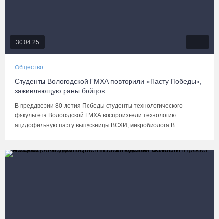
30.04.25
Общество
Студенты Вологодской ГМХА повторили «Пасту Победы»,
заживляющую раны бойцов
В преддверии 80-летия Победы студенты технологического
факультета Вологодской ГМХА воспроизвели технологию
ацидофильную пасту выпускницы ВСХИ, микробиолога В...