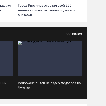
кампуса в Череповце направлена в
глашают
Город Кириллов отметил свой 250-
Минобрнауки РФ
о
летний юбилей открытием музейной
выставки
07.08.26 / 17:25
В выходные на Вологодчине станет известен
Все видео
обладатель футбольного кубка региона
07.08.26 / 17:15
Девушка пострадала в ДТП под Кирилловом
по вине пьяного подростка на квадроцикле
07.08.26 / 16:46
Под Харовском пьяный водитель «Тойоты»
дных
Вологжане сняли на видео медведей на
слетел с трассы в кювет и опрокинулся
е
Чукотке
07.08.26 / 15:23