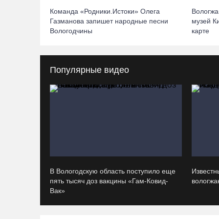
Команда «Родники.Истоки» Олега
Вологжа
Газманова запишет народные песни
музей К
Вологодчины
карте
Популярные видео
В Вологодскую область поступило еще
Известн
пять тысяч доз вакцины «Гам-Ковид-
вологжан
Вак»