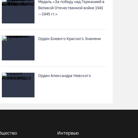
Медаль «За победу над Германией в
Великой Отечественной войне 1941
—1945 гг.»
Речные трамвайчики будут бесплатно катать
вологжан и гостей города 8 и 9 августа
07.08.26 / 12:49
Орден Боевого Красного Знамени
Череповецкая пенсионерка продала
украшения и лишилась более полумиллиона
рублей
07.08.26 / 12:32
Орден Александра Невского
Мебель и оборудование закупаются для
Сперовского ФАПа в Вытегорском округе
07.08.26 / 12:07
В центре Вологды появилось необычное кафе
в автобусе
бщество
Интервью