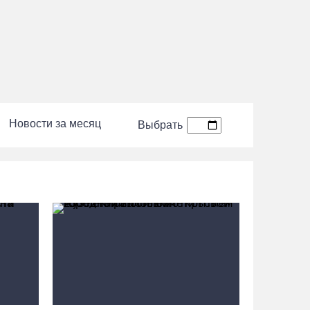
трейл для любителей бега
08.08.26 / 10:22
Две телеги «органики» станут главным
призом лотереи фестиваля «Батранский
лен»
08.08.26 / 09:56
Новости за месяц
Выбрать
8 августа в Череповце пройдет праздник
баскетбола и брейкинга
08.08.26 / 09:15
10 пьяных водителей и 23 без прав
остановили за сутки вологодские гаишники
07.08.26 / 18:12
Заявка на создание университетского