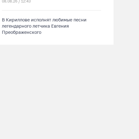
08.08.26 / 12:43
В Кириллове исполнят любимые песни
легендарного летчика Евгения
Преображенского
08.08.26 / 11:53
Жители Устюжны изготовят «Птиц одного
полета» и пробегут 774 метра
08.08.26 / 11:12
В честь освящения нового храма на
Вологодчине выступит хор грузинского
Великоустюгский музей-заповедник представил публике свой военный «
монастыря
08.08.26 / 10:41
На V фестивале «Небо Славян» организуют