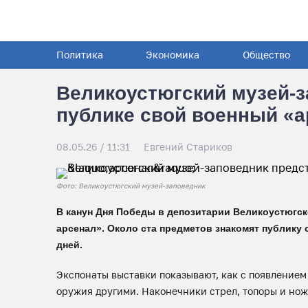
Политика
Экономика
Общество
Великоустюгский музей-
публике свой военный «
08.05.26 / 11:31
Евгений Стариков
Фото: Великоустюгский музей-заповедник
В канун Дня Победы в депозитарии Великоустюгс
арсенал». Около ста предметов знакомят публику
дней.
Экспонаты выставки показывают, как с появлением
оружия другими. Наконечники стрел, топоры и но