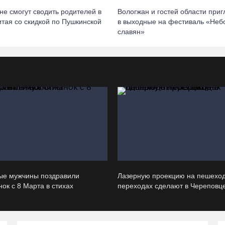
не смогут сводить родителей в
Вологжан и гостей области при
итая со скидкой по Пушкинской
в выходные на фестиваль «Неб
славян»
ые мужчины поздравили
Лазерную проекцию на пешехо
ок с 8 Марта в стихах
переходах сделают в Череповц