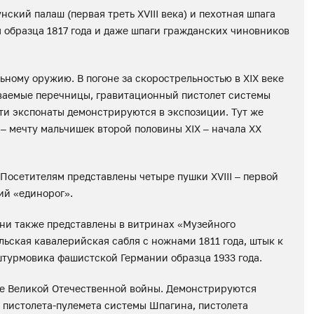
кий палаш (первая треть XVIII века) и пехотная шпага
я образца 1817 года и даже шпаги гражданских чиновников
ьному оружию. В погоне за скорострельностью в XIX веке
ываемые перечницы, гравитационный пистолет системы
 эти экспонаты демонстрируются в экспозиции. Тут же
– мечту мальчишек второй половины XIX – начала XX
 Посетителям представлены четыре пушки XVIII – первой
ий «единорог».
ани также представлены в витринах «Музейного
льская кавалерийская сабля с ножнами 1811 года, штык к
штурмовика фашистской Германии образца 1933 года.
ие Великой Отечественной войны. Демонстрируются
 пистолета-пулемета системы Шпагина, пистолета