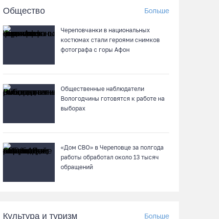
Вологодчина экспортировала в страны ЕС
Общество
Больше
4,2 тысячи тонн технического жира
07.08.26 / 15:08
Череповчанки в национальных
костюмах стали героями снимков
фотографа с горы Афон
Бизнес Северо-Запада столкнулся с более
чем 1,5 тысячи DDoS-атак за шесть месяцев
07.08.26 / 14:58
Общественные наблюдатели
Вологодчины готовятся к работе на
выборах
75-летний бегун из Великого Устюга стал
чемпионом России среди ветеранов
07.08.26 / 14:42
«Дом СВО» в Череповце за полгода
работы обработал около 13 тысяч
Завершен первый этап благоустройства
обращений
прибрежной зоны Шекснинского
водохранилища
07.08.26 / 14:25
Культура и туризм
Больше