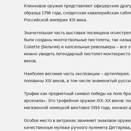
Клинковое оружие представляют офицерские драгунс
образца 1798 года, солдатская кавалерийская сабл
Российской империи XIX века.
Значительная часть выставки посвящена огнестрел
были созданы многоствольные пистолеты, так наз
Collette (Бельгия) и капсюльные револьверы – все
можно увидеть легендарный пистолет-монтекристо 
веков.
Наиболее весомая часть экспозиции – артиллерия.
половины XIX веков, в том числе знаменитый русск
Трофеи как предметный символ победы на поле бр
арсенала». Это трофейное оружие XIX–XX веков: по
магазинной немецкой винтовке 1916 года, кинжал 
Особое место в витринах занимает знаковое оруж
качественные муляжи ручного пулемета Дегтярева,