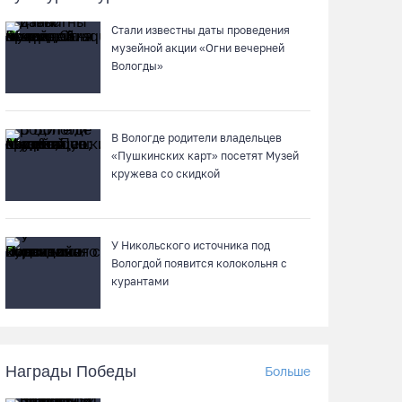
Череповчанку задержали с наркотиками:
Стали известны даты проведения
общая масса изъятого превысила 527 г
музейной акции «Огни вечерней
07.08.26 / 14:20
Вологды»
В Кириллове впервые пройдет фестиваль
«Рэп на Руси» в честь юбилея города
В Вологде родители владельцев
«Пушкинских карт» посетят Музей
07.08.26 / 13:40
кружева со скидкой
В Череповце госпитализировали
пострадавшего в ДТП мотоциклиста и его
У Никольского источника под
пассажира
Вологдой появится колокольня с
07.08.26 / 13:39
курантами
Кириллов станет новой столицей
«Серебряного ожерелья» в свой 250-летний
юбилей
Награды Победы
Больше
07.08.26 / 13:36