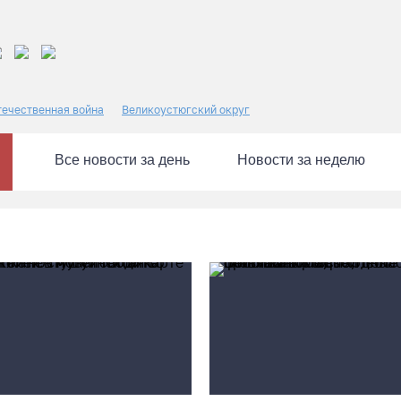
течественная война
Великоустюгский округ
Все новости за день
Новости за неделю