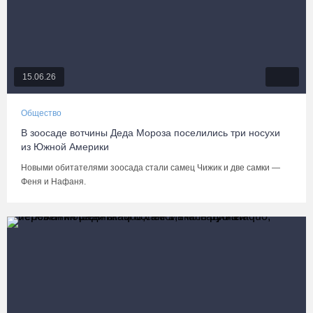
15.06.26
Общество
В зоосаде вотчины Деда Мороза поселились три носухи
из Южной Америки
Новыми обитателями зоосада стали самец Чижик и две самки —
Феня и Нафаня.