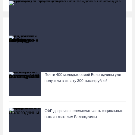
Социальная сфера
Больше
13 тысяч родителей на Вологодчине получили
ежегодную семейную выплату от СФР
В Вологде родители владельцев «Пушкинских карт»
посетят Музей кружева со скидкой
Почти 400 молодых семей Вологодчины уже
Лазерную проекцию на пешеходных переходах сделают в
получили выплату 300 тысяч рублей
Череповце
СФР досрочно перечислит часть социальных
выплат жителям Вологодчины