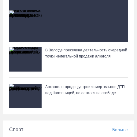
Происшествия
Больше
58-летняя вологжанка на электросамокате
врезалась в машину и попала в больницу
В Вологде пресечена деятельность очередной
Вологжане сняли на видео медведей на Чукотке
точки нелегальной продажи алкоголя
Архангелогородец устроил смертельное ДТП
под Нюксеницей, но остался на свободе
Спорт
Больше