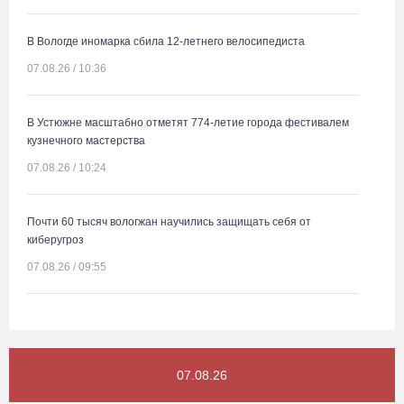
В Вологде иномарка сбила 12-летнего велосипедиста
07.08.26 / 10:36
В Устюжне масштабно отметят 774-летие города фестивалем
кузнечного мастерства
07.08.26 / 10:24
Почти 60 тысяч вологжан научились защищать себя от
киберугроз
07.08.26 / 09:55
Неизвестный мужчина погиб в подожженном в Вологодской
области магазине
07.08.26 / 09:25
07.08.26